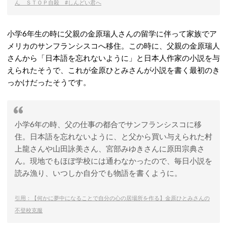
ん ＳＴＯＰ自殺 #しんどい君へ
小学6年生の時に父親の金原瑞人さんの留学に伴って家族でア
メリカのサンフランシスコへ移住。この時に、父親の金原瑞人
さんから「日本語を忘れないように」と日本人作家の小説を与
えられたそうで、これが金原ひとみさんが小説を書く最初のき
っかけだったそうです。
小学6年の時、父の仕事の都合でサンフランシスコに移
住。日本語を忘れないように、と父から買い与えられた村
上龍さんや山田詠美さん、宮部みゆきさんに原田宗典さ
ん。現地でもほぼ学校には通わなかったので、毎日小説を
読み漁り、いつしか自分でも物語を書くように。
引用：【何かに夢中になることで自分の心の居場所を作る】金原ひとみさんの
不登校克服