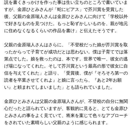
説を書くきっかけを作った事は生い立ちのところで書いていま
すが、金原ひとみさんが「蛇にピアス」で芥川賞を受賞した
後、父親の金原瑞人さんは金原ひとみさんに向けて「学校以外
で好きなものを見つけた。もっと恥ずかしいものを、親が地元
に住めなくなるくらいの作品を書け」と伝えたそうです。
父親の金原瑞人さんはさらに、「不登校だった娘が芥川賞を取
ったからって子育てが成功だとは思わない。僕は子育てでは落
第点でした。娘を救ったのは、本です。世界で唯一、彼女の逃
げ場になってくれた。そして芥川賞という最高の形で彼女に自
信を与えてくれた」と語り、「受賞後、僕が『そろそろ第一の
読者を卒業させてくれよ』と娘に言ったら、『あと2年お願
い』と頼まれてしまいました」とも語られていました。
金原ひとみさんは父親の金原瑞人さんが、不登校の自分に無関
心だったと語られていますが、客観的に見ると、とても金原ひ
とみさんの事をよく見ていて、将来を案じて色々なアプローチ
をされていた素晴らしい父親のように感じられます。