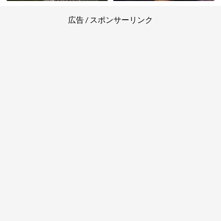
動・創業者/船井哲良の死因・社員
齢・彼女や結婚・トランプ大統領
の年収もまとめ
の自宅に招かれた件もまとめ【都
市伝説YouTuber】
広告 / スポンサーリンク