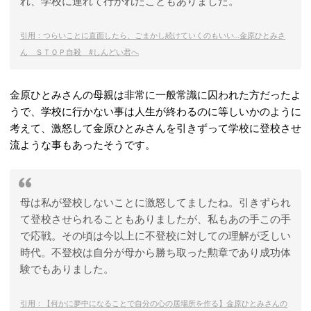
れ、学校に連れて行かれたこともありました。
引用：つらいことに直面したら、ごまかし続けていくのもいい…金原ひとみさ
ん ＳＴＯＰ自殺 #しんどい君へ
金原ひとみさんの母親は非常に一般常識に囚われた方だったよ
うで、学校に行かない事は人生が終わるのに等しいかのように
考えて、激怒して金原ひとみさんを引きずって学校に登校させ
流ような事もあったそうです。
母は私が登校しないことに激怒してましたね。引きずられ
て登校させられることもありましたが、私もあの手この手
で応戦。その頃は今以上に不登校に対しての理解が乏しい
時代。不登校は自分が母から勝ち取った勲章であり成功体
験でもありました。
引用：【何かに夢中になることで自分の心の居場所を作る】金原ひとみさんの