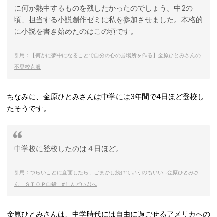
に何か熱中するものを残したかったのでしょう。中2の
頃、担当する小説創作ゼミに私を参加させました。本格的
に小説を書き始めたのはこの頃です。
引用：【何かに夢中になることで自分の心の居場所を作る】金原ひとみさんの
不登校克服
ちなみに、金原ひとみさんは中学には3年間で4日ほど登校し
たそうです。
中学校に登校したのは４日ほど。
引用：つらいことに直面したら、ごまかし続けていくのもいい…金原ひとみさ
ん ＳＴＯＰ自殺 #しんどい君へ
金原ひとみさんは、中学時代には自由に過ごせるアメリカへの