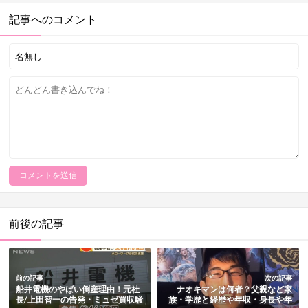
記事へのコメント
前後の記事
前の記事
次の記事
船井電機のやばい倒産理由！元社
ナオキマンは何者？父親など家
長/上田智一の告発・ミュゼ買収騒
族・学歴と経歴や年収・身長や年