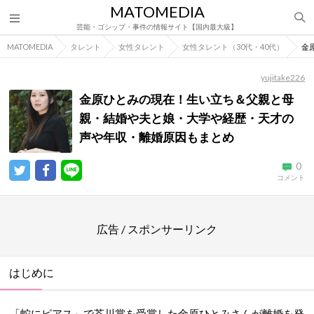
MATOMEDIA
芸能・ゴシップ・事件の情報サイト【国内最大級】
MATOMEDIA
タレント
女性タレント
女性タレント（30代・40代）
金
yujitake226
金原ひとみの現在！生い立ち＆父親と母
親・結婚や夫と娘・大学や経歴・天才の
声や年収・離婚原因もまとめ
0
コメント
広告 / スポンサーリンク
はじめに
「蛇にピアス」で芥川賞を受賞した金原ひとみさんが離婚を発