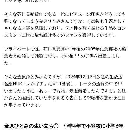
ヒットを記録しました。
そんな芥川賞受賞作である「蛇にピアス」の印象がどうしても
強くなってしまう金原ひとみさんですが、その後も作家として
さらなる才能を発揮しており、天才性を強く感じる作品をコン
スタントに世に放ち続け多くのファンを獲得しています。
プライベートでは、芥川賞受賞の1年後の2005年に集英社の編
集者と結婚して話題になり、その後2人の子供を出産しまし
た。
そんな金原ひとみさんですが、2024年12月9日放送の生放送
番組NHK「あさイチ」にVTR出演し、トークの流れの中で思
い出したように「あっ。でも私、最近離婚したんですよ」と旦
那さんと離婚していた事を明るく告白して視聴者を驚かせ注目
が集まっています。
金原ひとみの生い立ち① 小学4年で不登校に小学6年