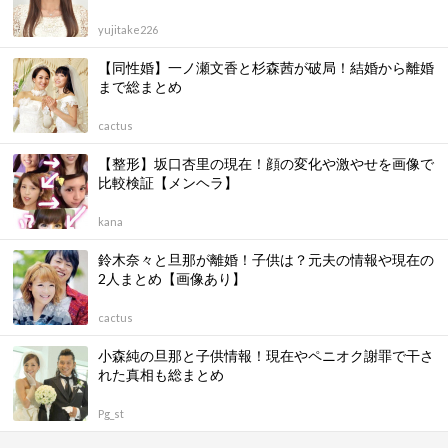
yujitake226
【同性婚】一ノ瀬文香と杉森茜が破局！結婚から離婚
まで総まとめ
cactus
【整形】坂口杏里の現在！顔の変化や激やせを画像で
比較検証【メンヘラ】
kana
鈴木奈々と旦那が離婚！子供は？元夫の情報や現在の
2人まとめ【画像あり】
cactus
小森純の旦那と子供情報！現在やペニオク謝罪で干さ
れた真相も総まとめ
Pg_st