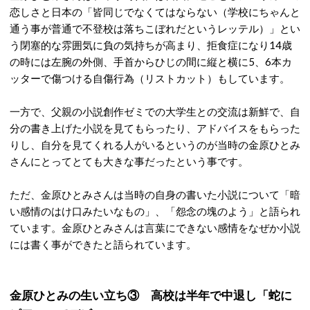
恋しさと日本の「皆同じでなくてはならない（学校にちゃんと
通う事が普通で不登校は落ちこぼれだというレッテル）」とい
う閉塞的な雰囲気に負の気持ちが高まり、拒食症になり14歳
の時には左腕の外側、手首からひじの間に縦と横に5、6本カ
ッターで傷つける自傷行為（リストカット）もしています。
一方で、父親の小説創作ゼミでの大学生との交流は新鮮で、自
分の書き上げた小説を見てもらったり、アドバイスをもらった
りし、自分を見てくれる人がいるというのが当時の金原ひとみ
さんにとってとても大きな事だったという事です。
ただ、金原ひとみさんは当時の自身の書いた小説について「暗
い感情のはけ口みたいなもの」、「怨念の塊のよう」と語られ
ています。金原ひとみさんは言葉にできない感情をなぜか小説
には書く事ができたと語られています。
金原ひとみの生い立ち③ 高校は半年で中退し「蛇に