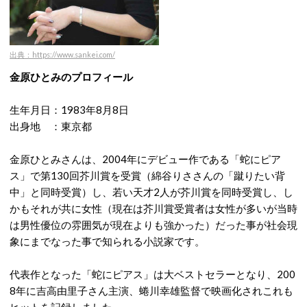
出典：https://www.sankei.com/
金原ひとみのプロフィール
生年月日：1983年8月8日
出身地 ：東京都
金原ひとみさんは、2004年にデビュー作である「蛇にピア
ス」で第130回芥川賞を受賞（綿谷りささんの「蹴りたい背
中」と同時受賞）し、若い天才2人が芥川賞を同時受賞し、し
かもそれが共に女性（現在は芥川賞受賞者は女性が多いが当時
は男性優位の雰囲気が現在よりも強かった）だった事が社会現
象にまでなった事で知られる小説家です。
代表作となった「蛇にピアス」は大ベストセラーとなり、200
8年に吉高由里子さん主演、蜷川幸雄監督で映画化されこれも