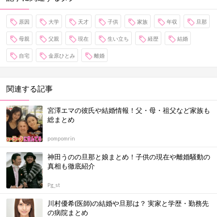
原因
大学
天才
子供
家族
年収
旦那
母親
父親
現在
生い立ち
経歴
結婚
自宅
金原ひとみ
離婚
関連する記事
宮澤エマの彼氏や結婚情報！父・母・祖父など家族も
総まとめ
pompomrin
神田うのの旦那と娘まとめ！子供の現在や離婚騒動の
真相も徹底紹介
Pg_st
川村優希(医師)の結婚や旦那は？ 実家と学歴・勤務先
の病院まとめ