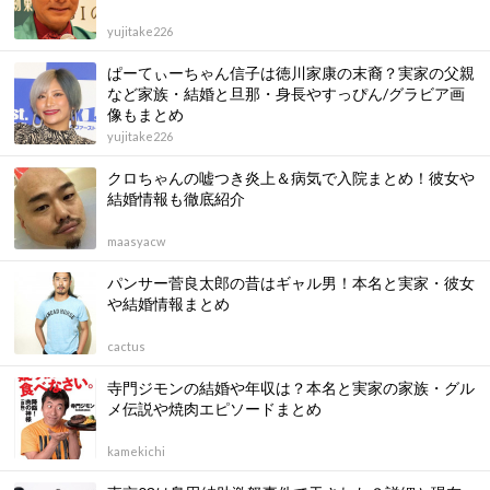
yujitake226
ぱーてぃーちゃん信子は徳川家康の末裔？実家の父親
など家族・結婚と旦那・身長やすっぴん/グラビア画
像もまとめ
yujitake226
クロちゃんの嘘つき炎上＆病気で入院まとめ！彼女や
結婚情報も徹底紹介
maasyacw
パンサー菅良太郎の昔はギャル男！本名と実家・彼女
や結婚情報まとめ
cactus
寺門ジモンの結婚や年収は？本名と実家の家族・グル
メ伝説や焼肉エピソードまとめ
kamekichi