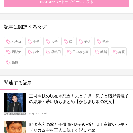
MATOMEDIAトップページに戻る
記事に関連するタグ
ハナコ
中学
大学
嫁
子供
学歴
岡部大
彼女
早稲田
田中みな実
結婚
身長
高校
関連する記事
正司照枝の現在や死因！夫と子供・息子と磯野貴理子
の結婚・若い頃もまとめ【かしまし娘の次女】
yujitake226
肥後克広の嫁と子供(娘/息子)や孫とは？家族や身長・
ドリカム中村正人に似てる説まとめ