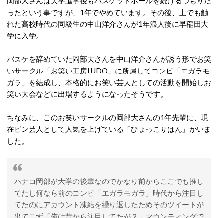
岡部大さんは大学進学後もバスケットボールを続けるつもりだ
ったという事ですが、1年でやめています。その後、上でも触
れた高校時代の同級生の中山洋介さんが1年浪人後に早稲田大
学に入学。
バスケを辞めていた岡部大さんを中山洋介さんが誘う形でお笑
いサークル「お笑い工房LUDO」に所属してコンビ「エガラモ
ガラ」を結成し、本格的にお笑い芸人としての活動を開始しお
笑い大会などに出場するようになったそうです。
ちなみに、このお笑いサークルの岡部大さんの1年先輩に、現
在ピン芸人として人気を上げている「ひょっこりはん」がいま
した。
ハナコ岡部が大学の後輩なのでかなり前からここでも推し
てたし何なら前のコンビ「エガラモガラ」時代から注目し
てたのにアカウント凍結を繰り返したためそのツイートが
出てこず「俺は昔から注目してたが？」マウンティングで