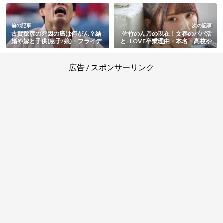
前の記事
次の記事
古賀稔彦の死因の癌は何がん？結
佐竹のん乃の現在！文春のパパ活
婚や嫁と子供(息子/娘)・フライデ
と=LOVE卒業理由・本名・高校や
ー不倫騒動まとめ
大学情報を総まとめ【指原莉乃の
妹分】
広告 / スポンサーリンク