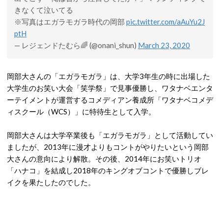
きなくて泣いてる
※写真はエガラモガラ時代の岡部
pic.twitter.com/aAuYu2J
ptH
— レジェンドたむら🌈 (@onani_shun)
March 23, 2020
岡部大さんの「エガラモガラ」は、大学3年生の時に出場した
大学生のお笑い大会「笑学祭」で見事優勝し、ワタナベエンタ
ーテイメントが運営するコメディアン養成所「ワタナベコメデ
ィスクール（WCS）」に特待生として入学。
岡部大さんは大学卒業後も「エガラモガラ」として活動してい
ましたが、2013年に漫才よりもコントがやりたいという岡部
大さんの意向により解散。その後、2014年にお笑いトリオ
「ハナコ」を結成し2018年のキングオブコントで優勝しブレ
イクを果たしたのでした。