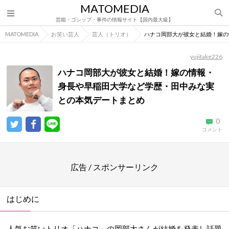
MATOMEDIA
芸能・ゴシップ・事件の情報サイト【国内最大級】
MATOMEDIA
お笑い芸人
芸人（トリオ）
ハナコ岡部大が彼女と結婚！嫁の
yujitake226
ハナコ岡部大が彼女と結婚！嫁の情報・
身長や早稲田大学など学歴・田中みな実
との本気デートまとめ
0
コメント
広告 / スポンサーリンク
はじめに
人気お笑いトリオ「ハナコ」の岡部大さんが結婚を発表し話題