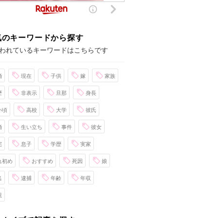
気のキーワードから探す
われているキーワードはこちらです
婚
現在
子供
嫁
家族
歴
非表示
旦那
身長
い頃
高校
大学
彼氏
婚
生い立ち
事件
彼女
宅
息子
学歴
実家
れ初め
おすすめ
死因
娘
名
逮捕
年齢
年収
親