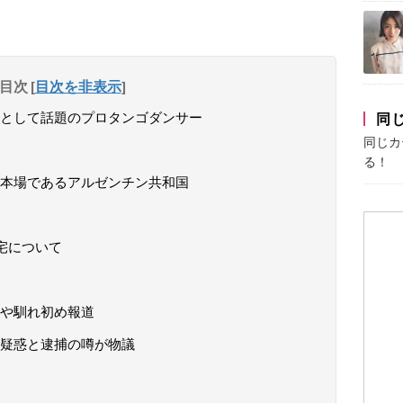
目次
[
目次を非表示
]
として話題のプロタンゴダンサー
同
同じカ
る！
本場であるアルゼンチン共和国
宅について
や馴れ初め報道
疑惑と逮捕の噂が物議