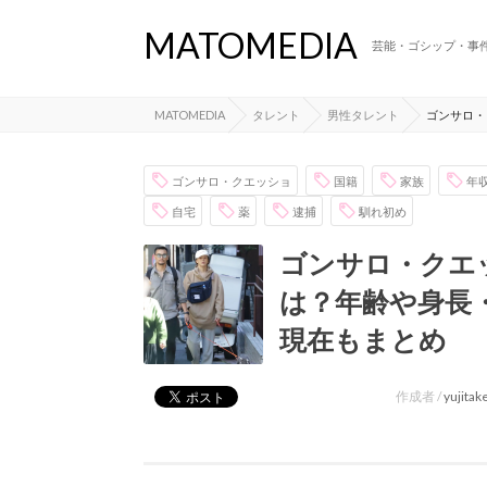
MATOMEDIA
芸能・ゴシップ・事
MATOMEDIA
タレント
男性タレント
ゴンサロ・
ゴンサロ・クエッショ
国籍
家族
年
自宅
薬
逮捕
馴れ初め
ゴンサロ・クエ
は？年齢や身長
現在もまとめ
作成者 /
yujita