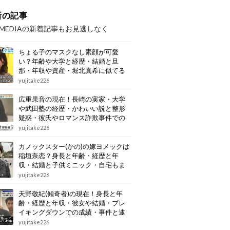
新の記事
OMEDIAの新着記事もお見逃しなく
ちょる子のマスクなし素顔が可愛
い？年齢や大学と経歴・結婚と旦
那・年収や資産・堀北真希に似てる
画像もまとめ
yujitake226
広重果音の現在！長崎の実家・大学
や武田塾の経歴・かわいい説と整形
疑惑・彼氏やロマンス詐欺事件での
逮捕もまとめ
yujitake226
カノックスター(かの)の嫁ヨメックは
稲垣奈恋？身長と年齢・経歴と年
収・結婚と子供ミニック・自宅もま
とめ
yujitake226
天野敬紀(傾奇者)の現在！身長と年
齢・経歴と年収・彼女や結婚・ブレ
イキングダウンでの成績・事件と逮
捕もまとめ
yujitake226