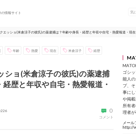
件の情報サイト
クエッショ(米倉涼子の彼氏)の薬逮捕は？年齢や身長・経歴と年収や自宅・熱愛報道・現
収
年齢
熱愛
現在
米倉涼子
経歴
MA
MAT
ッショ(米倉涼子の彼氏)の薬逮捕
ゴシッ
能人の
・経歴と年収や自宅・熱愛報道・
プ、そ
事にし
や掲載
所有者
0
ke226
理者が
コメント
メール
http:/