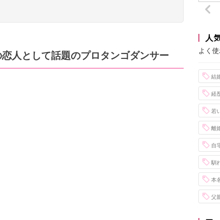
人
よく使
の恋人として話題のプロタンゴダンサー
結
経
若
離
自
馴
本
父