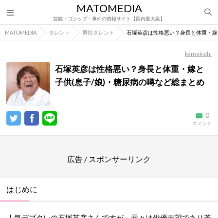
MATOMEDIA
芸能・ゴシップ・事件の情報サイト【国内最大級】
MATOMEDIA
タレント
男性タレント
石塚英彦は性格悪い？身長と体重・嫁
kamekichi
石塚英彦は性格悪い？身長と体重・嫁と
子供(息子/娘)・糖尿病の噂など総まとめ
0
コメント
広告 / スポンサーリンク
はじめに
人気デブタレの石塚英彦さんですが、元々は俳優志望であり若