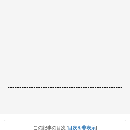
------------------------------------------------------------------
この記事の目次
[
目次を非表示
]