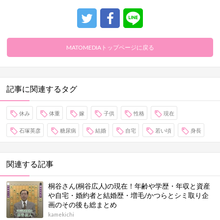
MATOMEDIAトップページに戻る
記事に関連するタグ
休み
体重
嫁
子供
性格
現在
石塚英彦
糖尿病
結婚
自宅
若い頃
身長
関連する記事
桐谷さん(桐谷広人)の現在！年齢や学歴・年収と資産
や自宅・婚約者と結婚歴・増毛/かつらとシミ取り企
画のその後も総まとめ
kamekichi