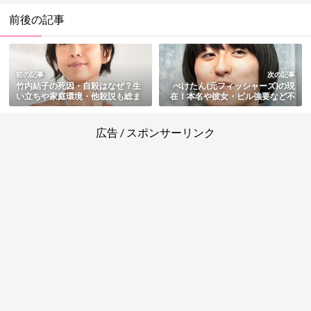
前後の記事
前の記事
次の記事
竹内結子の死因・自殺はなぜ？生
ぺけたん(元フィッシャーズ)の現
い立ちや家庭環境・他殺説も総ま
在！本名や彼女・ピル強要など不
とめ
祥事の詳細・脱退とその後も総ま
とめ
広告 / スポンサーリンク