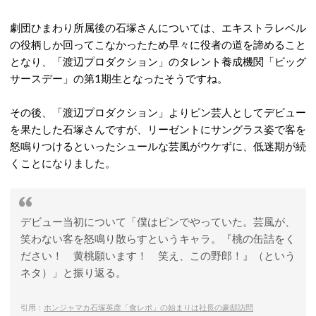
劇団ひまわり所属後の石塚さんについては、エキストラレベル
の役柄しか回ってこなかったため早々に役者の道を諦めること
となり、「渡辺プロダクション」のタレント養成機関「ビッグ
サースデー」の第1期生となったそうですね。
その後、「渡辺プロダクション」よりピン芸人としてデビュー
を果たした石塚さんですが、リーゼントにサングラス姿で客を
怒鳴りつけるといったシュールな芸風がウケずに、低迷期が続
くことになりました。
デビュー当初について「僕はピンでやっていた。芸風が、
笑わない客を怒鳴り散らすというキャラ。『桃の缶詰をく
ださい！ 黄桃願います！ 笑え、この野郎！』（という
ネタ）」と振り返る。
引用：
ホンジャマカ石塚英彦「食レポ」の始まりは社長の豪邸訪問