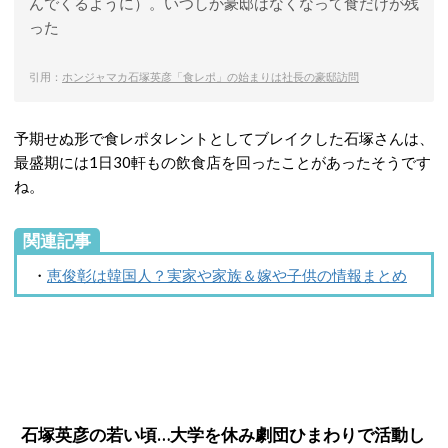
んでくるように）。いつしか豪邸はなくなって食だけが残
った
引用：
ホンジャマカ石塚英彦「食レポ」の始まりは社長の豪邸訪問
予期せぬ形で食レポタレントとしてブレイクした石塚さんは、
最盛期には1日30軒もの飲食店を回ったことがあったそうです
ね。
関連記事
・
恵俊彰は韓国人？実家や家族＆嫁や子供の情報まとめ
石塚英彦の若い頃…大学を休み劇団ひまわりで活動し