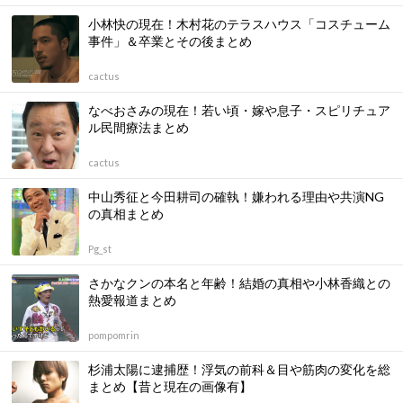
小林快の現在！木村花のテラスハウス「コスチューム
事件」＆卒業とその後まとめ
cactus
なべおさみの現在！若い頃・嫁や息子・スピリチュア
ル民間療法まとめ
cactus
中山秀征と今田耕司の確執！嫌われる理由や共演NG
の真相まとめ
Pg_st
さかなクンの本名と年齢！結婚の真相や小林香織との
熱愛報道まとめ
pompomrin
杉浦太陽に逮捕歴！浮気の前科＆目や筋肉の変化を総
まとめ【昔と現在の画像有】