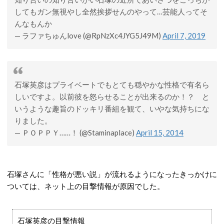
してもガン無視やし全然挨拶せんのやって…芸能人ってそ
んなもんか
— ラファちゅんlove (@RpNzXc4JYG5J49M)
April 7, 2019
石塚英彦はプライベートでもとても穏やかな性格で有名ら
しいですよ。以前彼を怒らせることが出来るのか！？ と
いうような趣旨のドッキリ番組を観て、いやな気持ちにな
りました。
— ＰＯＰＰＹ……！ (@Staminaplace)
April 15, 2014
石塚さんに「性格が悪い説」が流れるようになったきっかけに
ついては、ネット上の目撃情報が原因でした。
石塚英彦の目撃情報