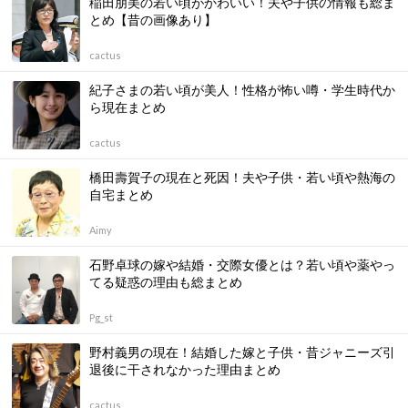
稲田朋美の若い頃がかわいい！夫や子供の情報も総ま
とめ【昔の画像あり】
cactus
紀子さまの若い頃が美人！性格が怖い噂・学生時代か
ら現在まとめ
cactus
橋田壽賀子の現在と死因！夫や子供・若い頃や熱海の
自宅まとめ
Aimy
石野卓球の嫁や結婚・交際女優とは？若い頃や薬やっ
てる疑惑の理由も総まとめ
Pg_st
野村義男の現在！結婚した嫁と子供・昔ジャニーズ引
退後に干されなかった理由まとめ
cactus