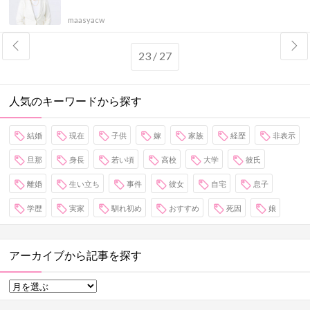
maasyacw
23 / 27
人気のキーワードから探す
結婚
現在
子供
嫁
家族
経歴
非表示
旦那
身長
若い頃
高校
大学
彼氏
離婚
生い立ち
事件
彼女
自宅
息子
学歴
実家
馴れ初め
おすすめ
死因
娘
アーカイブから記事を探す