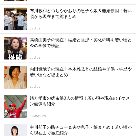
布川敏和とつちやかおりの息子や娘＆離婚原因！若い
頃から現在まで総まとめ
cactus
高橋由美子の現在！結婚と旦那・劣化の噂を若い頃と
今の画像で検証
cactus
内田也哉子の現在！本木雅弘との結婚や子供～学歴や
若い頃など総まとめ
cactus
緒方孝市の嫁＆娘3人の情報！若い頃や現在のイケメ
ン画像も紹介
maasyacw
中川郁子の路チュー＆夫や息子・娘まとめ！若い頃か
ら現在まで徹底紹介