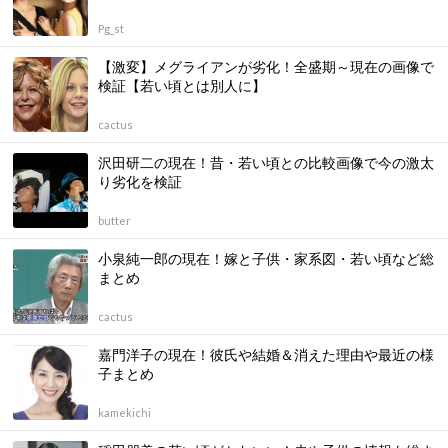
Pg_st
【激変】メグライアンが劣化！全盛期～現在の画像で
検証【若い頃とは別人に】
cactus
沢田研二の現在！昔・若い頃との比較画像で今の激太
り劣化を検証
butter
小泉純一郎の現在！嫁と子供・家系図・若い頃など総
まとめ
cactus
嘉門洋子の現在！彼氏や結婚＆消えた理由や最近の様
子まとめ
kamekichi