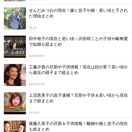
せんだみつおの現在！嫁と息子や娘・若い頃と干され
た理由まとめ
Pg_st
田中裕子の現在と若い頃～沢田研二との子供や略奪愛
で結婚も総まとめ
kamekichi
工藤夕貴の旦那や子供情報！現在は顔が変？若い頃か
ら最近の様子まで総まとめ
kamekichi
上沼恵美子の息子逮捕？旦那や子供＆若い頃から現在
まで総まとめ
cactus
後藤久美子の旦那＆子供情報！離婚や娘と息子の現在
も総まとめ