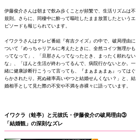
伊藤俊介さんは朝まで飲み歩くことが頻繁で、生活リズムは不
規則。
さらに、同棲中に酔って嘔吐したまま放置したというエ
ピソードも報じられています。
イワクラさんはテレビ番組『有吉クイズ』の中で、破局理由に
ついて「めっちゃリアルに考えたときに、全然コイツ無理かも
ってなって」、「旦那さんってなったとき、まったく頼れない
な」、「ほんと生活が終わってるんで、病院行かないとか。一
緒に健康診断行こうって言っても、『まぁまぁまぁ』ってはぐ
らかされたり。死ぬ確率高いやつと結婚せんくない？」と、結
婚相手として見た際の不安や不満を赤裸々に語っています。
イワクラ（蛙亭）と元彼氏・伊藤俊介の破局理由③
「結婚観」の深刻なズレ