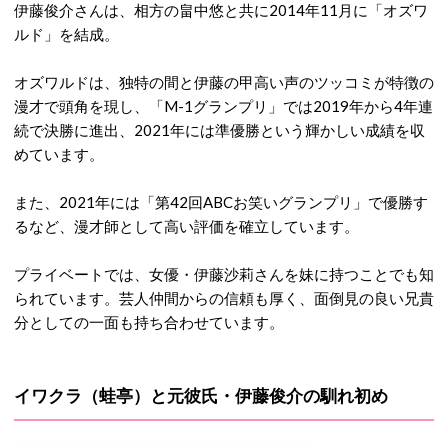
伊藤俊介さん
は、
相方の畠中悠と共に2014年11月に「オズワ
ルド」を結成。
オズワルドは、独特の間と伊藤の甲高い声のツッコミが特徴の
漫才で頭角を現し、「M-1グランプリ」では2019年から4年連
続で決勝に進出、2021年には準優勝という輝かしい成績を収
めています。
また、2021年には「第42回ABCお笑いグランプリ」で優勝す
るなど、漫才師として高い評価を確立しています。
プライベートでは、女優・伊藤沙莉さんを妹に持つことでも知
られています。
芸人仲間からの信頼も厚く、面倒見の良い兄貴
分としての一面も持ち合わせています。
イワクラ（蛙亭）と元彼氏・伊藤俊介の馴れ初め