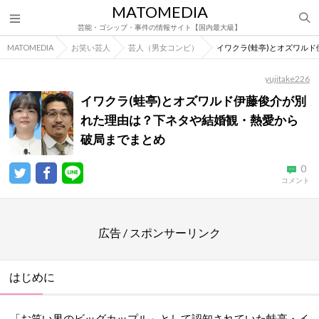
MATOMEDIA
芸能・ゴシップ・事件の情報サイト【国内最大級】
MATOMEDIA
お笑い芸人
芸人（男女コンビ）
イワクラ(蛙亭)とオズワル
yujitake226
イワクラ(蛙亭)とオズワルド伊藤俊介が別
れた理由は？下ネタや結婚観・熱愛から
破局までまとめ
0
コメント
広告 / スポンサーリンク
はじめに
「お笑い界のビッグカップル」として認知されていた蛙亭・イ