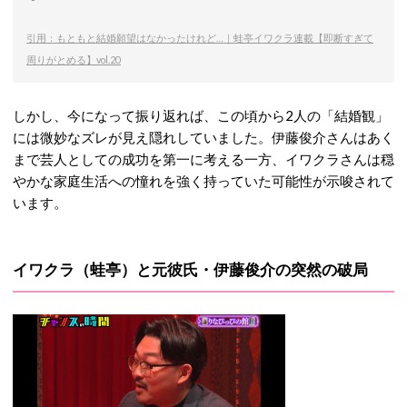
引用：もともと結婚願望はなかったけれど…｜蛙亭イワクラ連載【即断すぎて
周りがとめる】vol.20
しかし、今になって振り返れば、この頃から2人の「結婚観」
には微妙なズレが見え隠れしていました。伊藤俊介さんはあく
まで芸人としての成功を第一に考える一方、イワクラさんは穏
やかな家庭生活への憧れを強く持っていた可能性が示唆されて
います。
イワクラ（蛙亭）と元彼氏・伊藤俊介の突然の破局