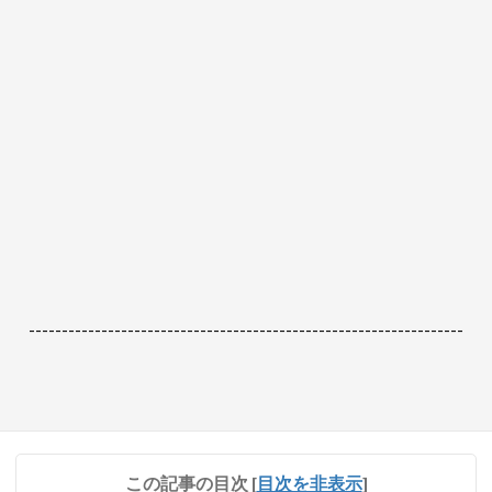
------------------------------------------------------------------
この記事の目次
[
目次を非表示
]