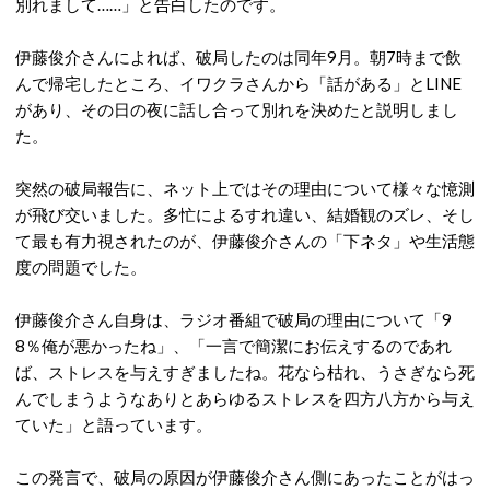
別れまして……」と告白したのです。
伊藤俊介さんによれば、破局したのは同年9月。
朝7時まで飲
んで帰宅したところ、イワクラさんから「話がある」とLINE
があり、その日の夜に話し合って別れを決めたと説明しまし
た。
突然の破局報告に、ネット上ではその理由について様々な憶測
が飛び交いました。多忙によるすれ違い、結婚観のズレ、そし
て最も有力視されたのが、伊藤俊介さんの「下ネタ」や生活態
度の問題でした。
伊藤俊介さん自身は、ラジオ番組で破局の理由について「9
8％俺が悪かったね」、「一言で簡潔にお伝えするのであれ
ば、ストレスを与えすぎましたね。花なら枯れ、うさぎなら死
んでしまうようなありとあらゆるストレスを四方八方から与え
ていた」と語っています。
この発言で、破局の原因が伊藤俊介さん側にあったことがはっ