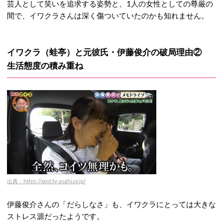
芸人として笑いを追求する姿勢と、1人の女性としての尊厳の
間で、イワクラさんは深く傷ついていたのかも知れません。
イワクラ（蛙亭）と元彼氏・伊藤俊介の破局理由②
生活態度の積み重ね
出典：https://post.tv-asahi.co.jp/
伊藤俊介さんの「だらしなさ」も、イワクラにとっては大きな
ストレス源だったようです。