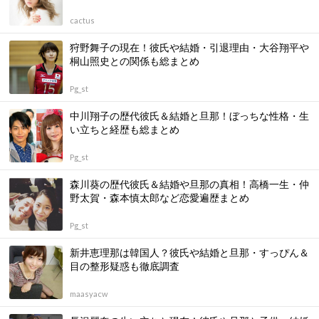
cactus
狩野舞子の現在！彼氏や結婚・引退理由・大谷翔平や
桐山照史との関係も総まとめ
Pg_st
中川翔子の歴代彼氏＆結婚と旦那！ぼっちな性格・生
い立ちと経歴も総まとめ
Pg_st
森川葵の歴代彼氏＆結婚や旦那の真相！高橋一生・仲
野太賀・森本慎太郎など恋愛遍歴まとめ
Pg_st
新井恵理那は韓国人？彼氏や結婚と旦那・すっぴん＆
目の整形疑惑も徹底調査
maasyacw