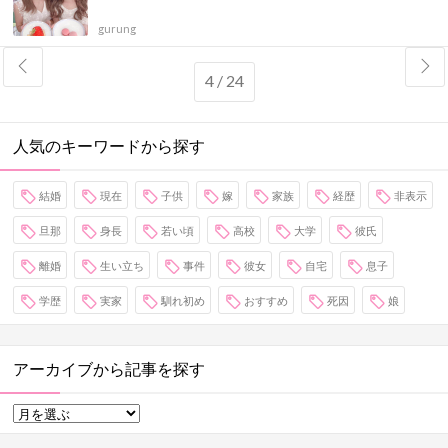
gurung
4 / 24
人気のキーワードから探す
結婚
現在
子供
嫁
家族
経歴
非表示
旦那
身長
若い頃
高校
大学
彼氏
離婚
生い立ち
事件
彼女
自宅
息子
学歴
実家
馴れ初め
おすすめ
死因
娘
アーカイブから記事を探す