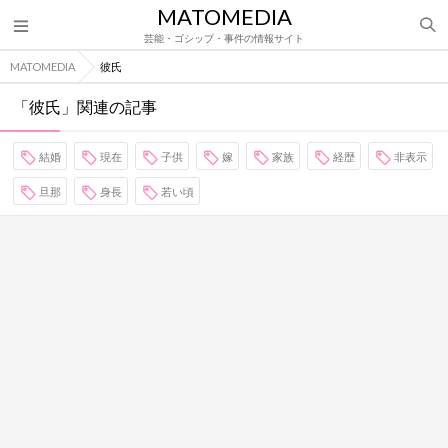
MATOMEDIA
芸能・ゴシップ・事件の情報サイト
MATOMEDIA
彼氏
「彼氏」関連の記事
結婚
現在
子供
嫁
家族
経歴
非表示
旦那
身長
若い頃