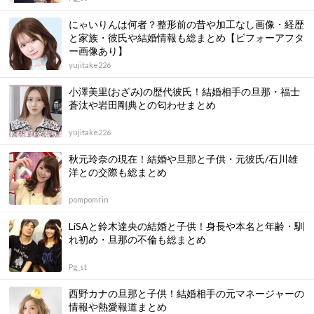
にゃいりんは何者？整形前の昔や加工なし画像・経歴
と家族・彼氏や結婚情報も総まとめ【ビフォーアフタ
ー画像あり】
yujitake226
小澤美里(おざみ)の歴代彼氏！結婚相手の旦那・福士
蒼汰や岩田剛典との匂わせまとめ
yujitake226
秋元玲奈の現在！結婚や旦那と子供・元彼氏/石川雄
洋との交際も総まとめ
pompomrin
LiSAと鈴木達央の結婚と子供！身長や本名と年齢・馴
れ初め・旦那の不倫も総まとめ
Pg_st
西野カナの旦那と子供！結婚相手の元マネージャーの
情報や熱愛報道まとめ