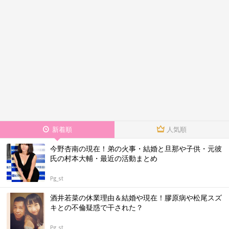
新着順
人気順
今野杏南の現在！弟の火事・結婚と旦那や子供・元彼
氏の村本大輔・最近の活動まとめ
Pg_st
酒井若菜の休業理由＆結婚や現在！膠原病や松尾スズ
キとの不倫疑惑で干された？
Pg_st