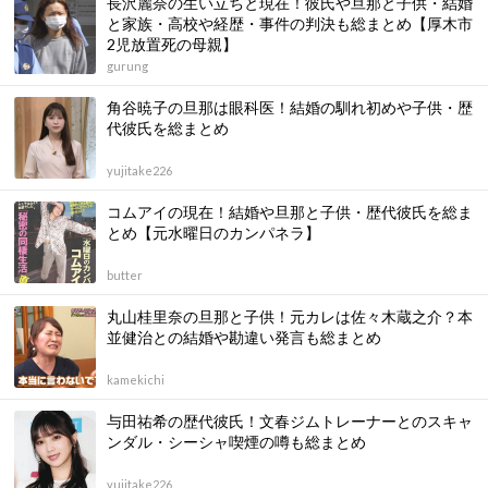
長沢麗奈の生い立ちと現在！彼氏や旦那と子供・結婚
と家族・高校や経歴・事件の判決も総まとめ【厚木市
2児放置死の母親】
gurung
角谷暁子の旦那は眼科医！結婚の馴れ初めや子供・歴
代彼氏を総まとめ
yujitake226
コムアイの現在！結婚や旦那と子供・歴代彼氏を総ま
とめ【元水曜日のカンパネラ】
butter
丸山桂里奈の旦那と子供！元カレは佐々木蔵之介？本
並健治との結婚や勘違い発言も総まとめ
kamekichi
与田祐希の歴代彼氏！文春ジムトレーナーとのスキャ
ンダル・シーシャ喫煙の噂も総まとめ
yujitake226