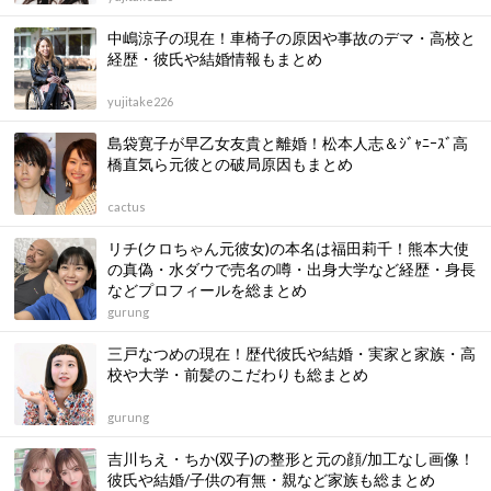
中嶋涼子の現在！車椅子の原因や事故のデマ・高校と
経歴・彼氏や結婚情報もまとめ
yujitake226
島袋寛子が早乙女友貴と離婚！松本人志＆ｼﾞｬﾆｰｽﾞ高
橋直気ら元彼との破局原因もまとめ
cactus
リチ(クロちゃん元彼女)の本名は福田莉千！熊本大使
の真偽・水ダウで売名の噂・出身大学など経歴・身長
などプロフィールを総まとめ
gurung
三戸なつめの現在！歴代彼氏や結婚・実家と家族・高
校や大学・前髪のこだわりも総まとめ
gurung
吉川ちえ・ちか(双子)の整形と元の顔/加工なし画像！
彼氏や結婚/子供の有無・親など家族も総まとめ