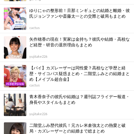
ゆりにゃの整形前！旦那ミンギュとの結婚と離婚・彼
氏ジョンファンや斎藤太一との交際と破局もまとめ
cactus
矢作穂香の現在！実家は金持ち？彼氏や結婚・高校な
ど経歴・研音の退所理由もまとめ
yujitake226
【バイ】カズレーザーは同性愛？高校など学歴と経
歴・サイコパス疑惑まとめ・二階堂ふみとの結婚まと
め【メイプル超合金】
cactus
青木香奈子の彼氏や結婚は？週刊誌フライデー報道・
身長やスタイルもまとめ
yujitake226
二階堂ふみ歴代彼氏！元カレ米倉強太との熱愛と破
局・カズレーザーとの結婚まで総まとめ