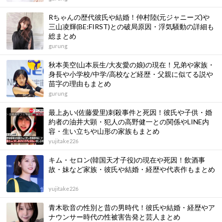
Rちゃんの歴代彼氏や結婚！仲村陸(元ジャニーズ)や
三山凌輝(BE:FIRST)との破局原因・浮気騒動の詳細も
総まとめ
gurung
秋本美空(山本辰生/大友愛の娘)の現在！兄弟や家族・
身長や小学校/中学/高校など経歴・父親に似てる説や
苗字の理由もまとめ
gurung
最上あい(佐藤愛里)刺殺事件と死因！彼氏や子供・婚
約者の油井大顕・犯人の高野健一との関係やLINE内
容・生い立ちや山形の家族もまとめ
yujitake226
キム・セロン(韓国天才子役)の現在や死因！飲酒事
故・妹など家族・彼氏や結婚・経歴や代表作もまとめ
yujitake226
青木歌音の性別と昔の男時代！彼氏や結婚・経歴やア
ナウンサー時代の性被害告発と芸人まとめ