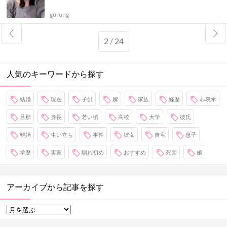
gurung
2 / 24
人気のキーワードから探す
結婚
現在
子供
嫁
家族
経歴
非表示
旦那
身長
若い頃
高校
大学
彼氏
離婚
生い立ち
事件
彼女
自宅
息子
学歴
実家
馴れ初め
おすすめ
死因
娘
アーカイブから記事を探す