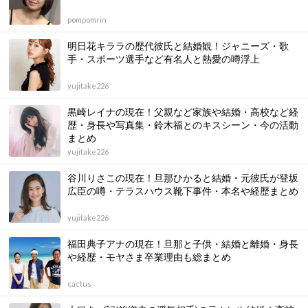
pompomrin
明日花キララの歴代彼氏と結婚観！ジャニーズ・歌
手・スポーツ選手など有名人と熱愛の噂浮上
yujitake226
黒崎レイナの現在！父親など家族や結婚・高校など経
歴・身長や写真集・鈴木福とのキスシーン・今の活動
まとめ
yujitake226
谷川りさこの現在！旦那ひかると結婚・元彼氏が登坂
広臣の噂・テラスハウス靴下事件・本名や経歴まとめ
yujitake226
福田典子アナの現在！旦那と子供・結婚と離婚・身長
や経歴・モヤさま卒業理由も総まとめ
cactus