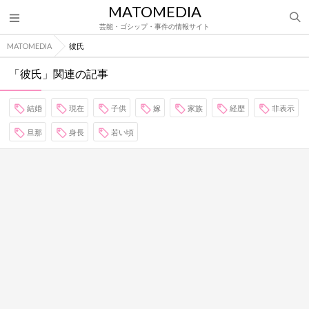
MATOMEDIA
芸能・ゴシップ・事件の情報サイト
MATOMEDIA
彼氏
「彼氏」関連の記事
結婚
現在
子供
嫁
家族
経歴
非表示
旦那
身長
若い頃