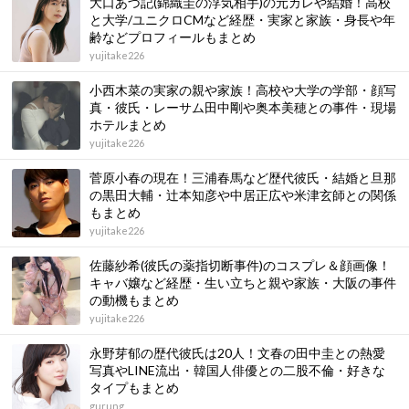
大口あづ記(錦織圭の浮気相手)の元カレや結婚！高校
と大学/ユニクロCMなど経歴・実家と家族・身長や年
齢などプロフィールもまとめ
yujitake226
小西木菜の実家の親や家族！高校や大学の学部・顔写
真・彼氏・レーサム田中剛や奥本美穂との事件・現場
ホテルまとめ
yujitake226
菅原小春の現在！三浦春馬など歴代彼氏・結婚と旦那
の黒田大輔・辻本知彦や中居正広や米津玄師との関係
もまとめ
yujitake226
佐藤紗希(彼氏の薬指切断事件)のコスプレ＆顔画像！
キャバ嬢など経歴・生い立ちと親や家族・大阪の事件
の動機もまとめ
yujitake226
永野芽郁の歴代彼氏は20人！文春の田中圭との熱愛
写真やLINE流出・韓国人俳優との二股不倫・好きな
タイプもまとめ
gurung