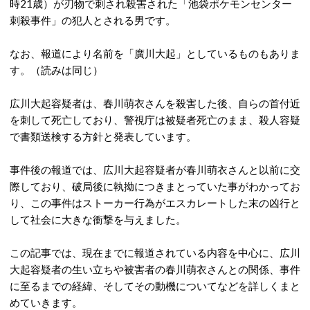
時21歳）が刃物で刺され殺害された「池袋ポケモンセンター
刺殺事件」の犯人とされる男です。
なお、報道により名前を「廣川大起」としているものもありま
す。（読みは同じ）
広川大起容疑者は、春川萌衣さんを殺害した後、自らの首付近
を刺して死亡しており、警視庁は被疑者死亡のまま、殺人容疑
で書類送検する方針と発表しています。
事件後の報道では、広川大起容疑者が春川萌衣さんと以前に交
際しており、破局後に執拗につきまとっていた事がわかってお
り、この事件はストーカー行為がエスカレートした末の凶行と
して社会に大きな衝撃を与えました。
この記事では、現在までに報道されている内容を中心に、広川
大起容疑者の生い立ちや被害者の春川萌衣さんとの関係、事件
に至るまでの経緯、そしてその動機についてなどを詳しくまと
めていきます。