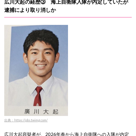
広川大起の経歴③ 海上自衛隊入隊が内定していたが
逮捕により取り消しか
出典：https://pbs.twimg.com/
広川大起容疑者が、2026年春から海上自衛隊への入隊が内定