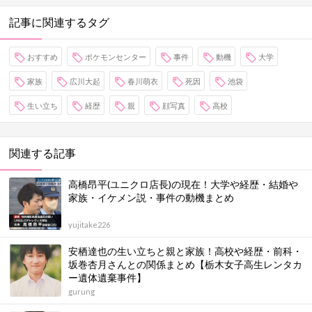
記事に関連するタグ
おすすめ
ポケモンセンター
事件
動機
大学
家族
広川大起
春川萌衣
死因
池袋
生い立ち
経歴
親
顔写真
高校
関連する記事
高橋昂平(ユニクロ店長)の現在！大学や経歴・結婚や
家族・イケメン説・事件の動機まとめ
yujitake226
安栖達也の生い立ちと親と家族！高校や経歴・前科・
坂巻杏月さんとの関係まとめ【栃木女子高生レンタカ
ー遺体遺棄事件】
gurung