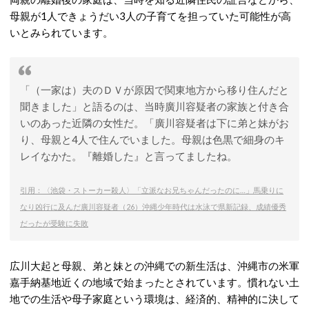
母親が1人できょうだい3人の子育てを担っていた可能性が高
いとみられています。
「（一家は）夫のＤＶが原因で関東地方から移り住んだと
聞きました」と語るのは、当時廣川容疑者の家族と付き合
いのあった近隣の女性だ。「廣川容疑者は下に弟と妹がお
り、母親と4人で住んでいました。母親は色黒で細身のキ
レイなかた。『離婚した』と言ってましたね。
引用：〈池袋・ストーカー殺人〉「立派なお兄ちゃんだったのに…」馬乗りに
なり凶行に及んだ廣川容疑者（26）沖縄少年時代は水泳で県新記録、成績優秀
だったが受験に失敗
広川大起と母親、弟と妹との沖縄での新生活は、沖縄市の米軍
嘉手納基地近くの地域で始まったとされています。
慣れない土
地での生活や母子家庭という環境は、経済的、精神的に決して