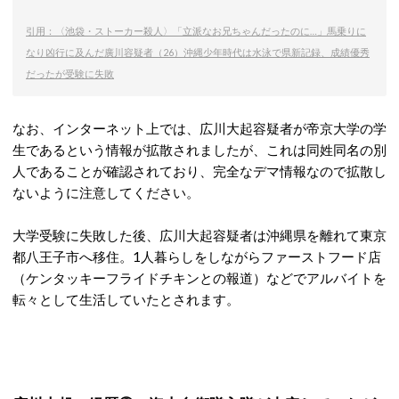
引用：〈池袋・ストーカー殺人〉「立派なお兄ちゃんだったのに…」馬乗りに
なり凶行に及んだ廣川容疑者（26）沖縄少年時代は水泳で県新記録、成績優秀
だったが受験に失敗
なお、インターネット上では、広川大起容疑者が帝京大学の学
生であるという情報が拡散されましたが、これは同姓同名の別
人であることが確認されており、完全なデマ情報なので拡散し
ないように注意してください。
大学受験に失敗した後、広川大起容疑者は沖縄県を離れて東京
都八王子市へ移住。1人暮らしをしながらファーストフード店
（ケンタッキーフライドチキンとの報道）などでアルバイトを
転々として生活していたとされます。