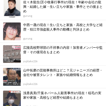
佐々木龍生(苫小牧暴行事件)の現在！年齢や会社の龍
興・結婚した嫁・生い立ちや家族・事件とその後まと
め
gurung
中西一晟の現在！生い立ちと家族・高校と大学など経
歴・狛江市強盗殺人事件の動機と判決まとめ
gurung
広陵高校野球部の不祥事の内容！加害者メンバーや監
督・その後現在もまとめ
yujitake226
山中拓磨の芸能事務所はどこ？元ジャニーズの経歴・
会社や被害タレント・家族や結婚情報もまとめ
yujitake226
浅香真美(千葉ネパール人殺害事件)の現在！稲毛の実
家や家族・高校など経歴や結婚もまとめ