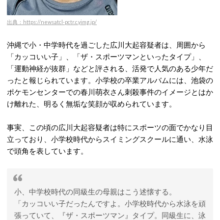
出典：https://newsatcl-pctr.c.yimg.jp/
沖縄で小・中学時代を過ごした広川大起容疑者は、周囲から
「カッコいい子」、「ザ・スポーツマンといったタイプ」、
「運動神経が抜群」などと評される、活発で人気のある少年だ
ったと報じられています。
小学校の卒業アルバムには、池袋の
ポケモンセンターでの春川萌衣さん刺殺事件のイメージとはか
け離れた、明るく無垢な笑顔が収められています。
事実、この頃の広川大起容疑者は特にスポーツの面でかなり目
立っており、
小学校時代からスイミングスクールに通い、水泳
で頭角を表しています。
小、中学校時代の同級生の母親はこう述懐する。
「カッコいい子だったんですよ。小学校時代から水泳を頑
張っていて、『ザ・スポーツマン』タイプ。同級生に、泳