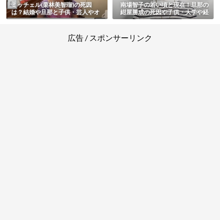
ミッチェル(栗林美智瑠)の死因
南場智子の若い頃と現在！旦那の
は？結婚や旦那と子供・芸人やオ
紺屋勝成の死因や子供・大学や経
ペラ歌手の経歴・出身大学もまと
歴・自宅と資産・再婚の有無もま
め
とめ
広告 / スポンサーリンク