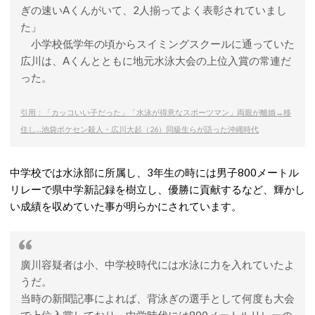
ぎの速いAくんがいて、2人揃ってよく表彰されていまし
た」
小学校低学年の頃からスイミングスクールに通っていた
広川は、Aくんとともに地元水泳大会の上位入賞の常連だ
った。
引用：「カッコいい子だった」「水泳が得意なスポーツマン」両親が離婚→移
住し…池袋ポケセン殺人・広川大起（26）同級生らが語った沖縄時代
中学校では水泳部に所属し、3年生の時には男子800メートル
リレーで県中学新記録を樹立し、優勝に貢献するなど、輝かし
い成績を収めていた事が明らかにされています。
廣川容疑者は小、中学校時代には水泳に力を入れていたよ
うだ。
当時の新聞記事によれば、背泳ぎの選手として何度も大会