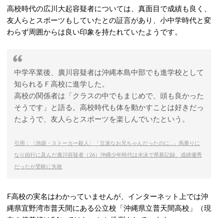
高校時代の広川大起容疑者については、真面目で成績も良く、
友人らとスポーツもしていたとの証言があり、小中学時代と変
わらず周囲からは良い印象を持たれていたようです。
中学卒業後、廣川容疑者は沖縄本島中部でも進学校として
知られるＦ高校に進学した。
高校の関係者は「クラスの中でもまじめで、頭も良かった
そうです」と語る。高校時代も体を動かすことは好きだっ
たようで、友人らとスポーツを楽しんでいたという。
引用：〈池袋・ストーカー殺人〉「立派なお兄ちゃんだったのに…」馬乗りに
なり凶行に及んだ廣川容疑者（26）沖縄少年時代は水泳で県新記録、成績優秀
だったが受験に失敗
F高校の実名はわかっていませんが、インターネット上では沖
縄県宜野湾市普天間にある公立校「沖縄県立普天間高校」（現