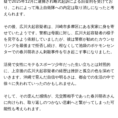
疑で2025年12月に逮捕され略式起訴による罰金刑を受けてお
り、これによって海上自衛隊への内定は取り消しになったと考
えられます。
その後、広川大起容疑者は、
川崎市多摩区にある実家に身を寄
せていたようです。
警察は母親に対し、広川大起容疑者の様子
を見守るよう依頼していましたが、彼は警察が勧めたカウンセ
リングを最後まで拒否し続け、程なくして池袋のポケモンセン
ターでの春川萌衣さん刺殺事件を引き起こす事になりました。
活発で女性にモテるスポーツ少年だった生い立ちとは対照的
に、上京後の広川大起容疑者の経歴は挫折と孤立の色を深めて
いきます。沖縄で育んだ自信や明るさは、都会での生活の中で
徐々に失われていったのかもしれません。
そして、その歪んだ感情が、元交際相手であった春川萌衣さん
に向けられ、取り返しのつかない悲劇へと繋がってしまった可
能性も考えられます。