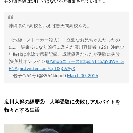
在の偏差値は54）ではないかと推測されています。
沖縄県のF高校といえば普天間高校やろ。
〈池袋・ストーカー殺人〉「立派なお兄ちゃんだったの
に…」馬乗りになり凶行に及んだ廣川容疑者（26）沖縄少
年時代は水泳で県新記録、成績優秀だったが受験に失敗
(集英社オンライン)
#Yahooニュース
https://t.co/q9dWRTS
ENA
pic.twitter.com/CpDSjCVAyX
— 包子帝64号 (@8964kinpei)
March 30, 2026
広川大起の経歴② 大学受験に失敗しアルバイトを
転々とする生活