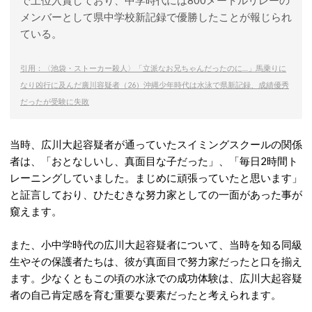
で上位入賞しており、中学時代には800メートルリレーの
メンバーとして県中学校新記録で優勝したことが報じられ
ている。
引用：〈池袋・ストーカー殺人〉「立派なお兄ちゃんだったのに…」馬乗りに
なり凶行に及んだ廣川容疑者（26）沖縄少年時代は水泳で県新記録、成績優秀
だったが受験に失敗
当時、広川大起容疑者が通っていたスイミングスクールの関係
者は、「おとなしいし、真面目な子だった」、「毎日2時間ト
レーニングしていました。まじめに頑張っていたと思います」
と証言しており、ひたむきな努力家としての一面があった事が
窺えます。
また、小中学時代の広川大起容疑者について、当時を知る同級
生やその保護者たちは、彼が真面目で努力家だったと口を揃え
ます。少なくともこの頃の水泳
での成功体験は、広川大起容疑
者の自己肯定感を育む重要な要素だったと考えられます。