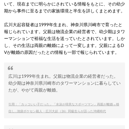
いて、現在までに明らかにされている情報をもとに、
その幼少
期から事件に至るまでの家族環境と半生を詳しくまとめます。
広川大起容疑者は1999年生まれ、
神奈川県川崎市で育ったと
報じられています。
父親は物流企業の経営者で、幼少期はタワ
ーマンションで裕福な生活を送っていたとされています。
しか
し、その生活は両親の離婚によって一変します。父親によるD
Vが離婚の原因だったとの情報も一部で報じられています。
広川は1999年生まれ。父親は物流企業の経営者だった。
幼少期は神奈川県川崎市のタワーマンションに暮らしてい
たが、やがて両親が離婚。
引用：「カッコいい子だった」「水泳が得意なスポーツマン」両親が離婚→移
住し…池袋ポケセン殺人・広川大起（26）同級生らが語った沖縄時代