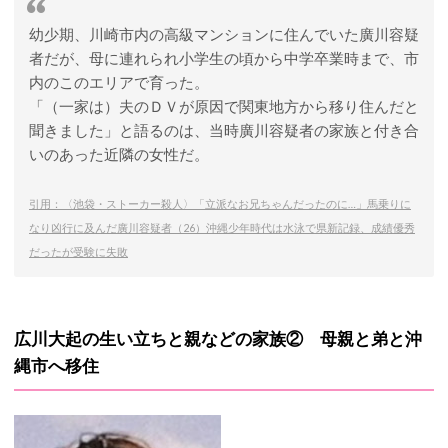
幼少期、川崎市内の高級マンションに住んでいた廣川容疑
者だが、母に連れられ小学生の頃から中学卒業時まで、市
内のこのエリアで育った。
「（一家は）夫のＤＶが原因で関東地方から移り住んだと
聞きました」と語るのは、当時廣川容疑者の家族と付き合
いのあった近隣の女性だ。
引用：〈池袋・ストーカー殺人〉「立派なお兄ちゃんだったのに…」馬乗りに
なり凶行に及んだ廣川容疑者（26）沖縄少年時代は水泳で県新記録、成績優秀
だったが受験に失敗
広川大起の生い立ちと親などの家族② 母親と弟と沖
縄市へ移住