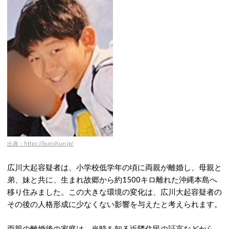
出典：https://bunshun.jp/
広川大起容疑者は、小学校低学年の頃に両親が離婚し、
母親と
弟、妹
と共に、生まれ故郷から約1500キロ離れた沖縄本島へ
移り住みました。
この大きな環境の変化は、広川大起容疑者の
その後の人格形成に少なくない影響を与えたと考えられます。
両親の離婚後の家庭は、当時を知る近隣住民の証言などから、