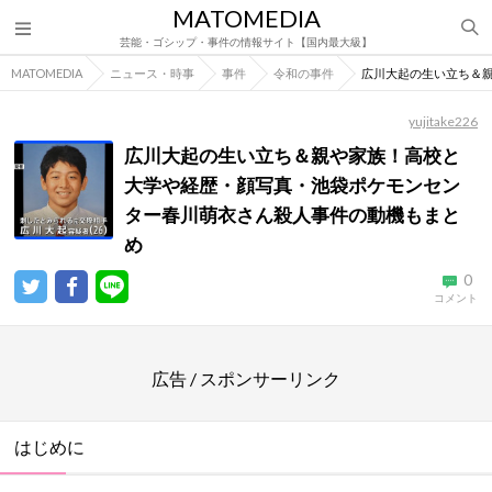
MATOMEDIA
芸能・ゴシップ・事件の情報サイト【国内最大級】
MATOMEDIA
ニュース・時事
事件
令和の事件
広川大起の生い立ち＆
yujitake226
広川大起の生い立ち＆親や家族！高校と
大学や経歴・顔写真・池袋ポケモンセン
ター春川萌衣さん殺人事件の動機もまと
め
0
コメント
広告 / スポンサーリンク
はじめに