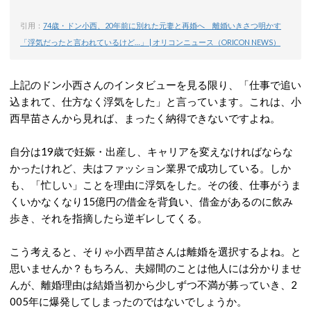
引用：
74歳・ドン小西、20年前に別れた元妻と再婚へ 離婚いきさつ明かす
「浮気だったと言われているけど…」 | オリコンニュース（ORICON NEWS）
上記のドン小西さんのインタビューを見る限り、「仕事で追い
込まれて、仕方なく浮気をした」と言っています。これは、小
西早苗さんから見れば、まったく納得できないですよね。
自分は19歳で妊娠・出産し、キャリアを変えなければならな
かったけれど、夫はファッション業界で成功している。しか
も、「忙しい」ことを理由に浮気をした。その後、仕事がうま
くいかなくなり15億円の借金を背負い、借金があるのに飲み
歩き、それを指摘したら逆ギレしてくる。
こう考えると、そりゃ小西早苗さんは離婚を選択するよね。と
思いませんか？もちろん、夫婦間のことは他人には分かりませ
んが、離婚理由は結婚当初から少しずつ不満が募っていき、2
005年に爆発してしまったのではないでしょうか。