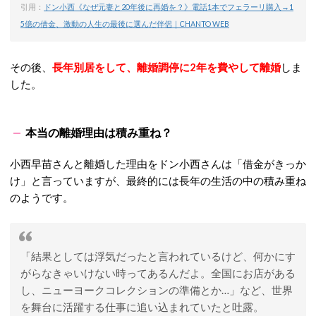
引用：
ドン小西《なぜ元妻と20年後に再婚を？》電話1本でフェラーリ購入→1
5億の借金、激動の人生の最後に選んだ伴侶｜CHANTO WEB
その後、
長年別居をして、離婚調停に2年を費やして離婚
しま
した。
本当の離婚理由は積み重ね？
小西早苗さんと離婚した理由をドン小西さんは「借金がきっか
け」と言っていますが、最終的には長年の生活の中の積み重ね
のようです。
「結果としては浮気だったと言われているけど、何かにす
がらなきゃいけない時ってあるんだよ。全国にお店がある
し、ニューヨークコレクションの準備とか…」など、世界
を舞台に活躍する仕事に追い込まれていたと吐露。