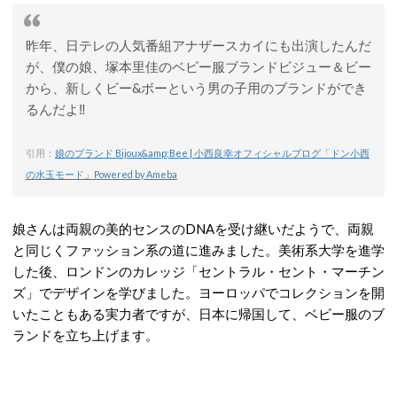
昨年、日テレの人気番組アナザースカイにも出演したんだ
が、僕の娘、塚本里佳のベビー服ブランドビジュー＆ビー
から、新しくビー&ボーという男の子用のブランドができ
るんだよ‼️
引用：
娘のブランド Bijoux&amp;Bee | 小西良幸オフィシャルブログ「ドン小西
の水玉モード」Powered by Ameba
娘さんは両親の美的センスのDNAを受け継いだようで、両親
と同じくファッション系の道に進みました。美術系大学を進学
した後、ロンドンのカレッジ「セントラル・セント・マーチン
ズ」でデザインを学びました。ヨーロッパでコレクションを開
いたこともある実力者ですが、日本に帰国して、ベビー服のブ
ランドを立ち上げます。