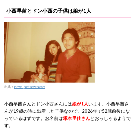
小西早苗とドン小西の子供は娘が1人
出典：
news-postseven.com
小西早苗さんとドン小西さんには
娘が1人
います。小西早苗さ
んが19歳の時に出産した子供なので、2026年で52歳前後にな
っているはずです。お名前は
塚本里佳さん
とおっしゃるようで
す。