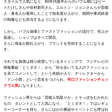
スタイルで人気になり、80年代後半からのバブル期にはビー
トたけしさんや谷村新司さん、エルトン・ジョンさんらが芸能
人・著名人が着用したことで知名度が上がり、税関や東武鉄道
の制服なども担当するようになります。
しかし、バブル崩壊とファストファッションの流行で、売上が
低迷し、ショップはすべて閉店。
さらに借金が膨れ上がり、ブランドを売却することになりま
す。
それでも負債は残り絶望しているタイミングで、フジテレビの
情報番組「とくダネ！」から「街を歩いてる人のファッション
を見てコメントして」という依頼が入り、ディレクターから
「ドン小西」という芸名をつけられ、
辛口ファッションチェッ
クで人気
になりました。
ファッション界からは「芸能人気取りか」とそっぽをむかれた
もの、タレントとして人気になり、「とくダネ！」ではレギュ
ラーコーナーを持ち、さらにほかの番組やイベントにも呼ばれ