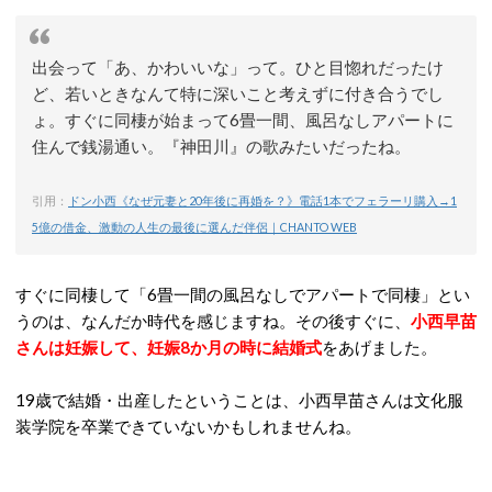
出会って「あ、かわいいな」って。ひと目惚れだったけ
ど、若いときなんて特に深いこと考えずに付き合うでし
ょ。すぐに同棲が始まって6畳一間、風呂なしアパートに
住んで銭湯通い。『神田川』の歌みたいだったね。
引用：
ドン小西《なぜ元妻と20年後に再婚を？》電話1本でフェラーリ購入→1
5億の借金、激動の人生の最後に選んだ伴侶｜CHANTO WEB
すぐに同棲して「6畳一間の風呂なしでアパートで同棲」とい
うのは、なんだか時代を感じますね。その後すぐに、
小西早苗
さんは妊娠して、妊娠8か月の時に結婚式
をあげました。
19歳で結婚・出産したということは、小西早苗さんは文化服
装学院を卒業できていないかもしれませんね。