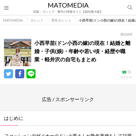
MATOMEDIA
芸能・ゴシップ・事件の情報サイト【国内最大級】
MATOMEDIA
タレント
男性タレント
小西早苗(ドン小西の嫁)の現在！結
gurung
小西早苗(ドン小西の嫁)の現在！結婚と離
婚・子供(娘)・年齢や若い頃・経歴や職
業・軽井沢の自宅もまとめ
0
コメント
広告 / スポンサーリンク
はじめに
ファッションデザイナーのドン小西さんが熟年再婚をして話題