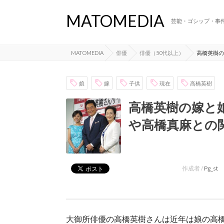
MATOMEDIA
芸能・ゴシップ・事
MATOMEDIA
俳優
俳優（50代以上）
高橋英樹の
娘
嫁
子供
現在
高橋英樹
高橋英樹の嫁と
や高橋真麻との
作成者 /
Pg_st
大御所俳優の高橋英樹さんは近年は娘の高