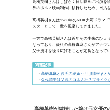
高橋英樹さんはしばらく日活映画に出演を続
算のポルノ映画制作に移行したため、日活
高橋英樹さんは1968年のNHK大河ドラマ
スターとして一世を風靡してきました。
一方で高橋英樹さんは近年その生来のひょ
なっており、愛娘の高橋真麻さんがアナウ
父子漫才を繰り広げることが定番となって
関連記事
・
高橋真麻と彼氏の結婚～旦那情報まと
・
久代萌美は父親のコネ入社？ブサイク
高橋英樹が結婚した嫁は元女優の