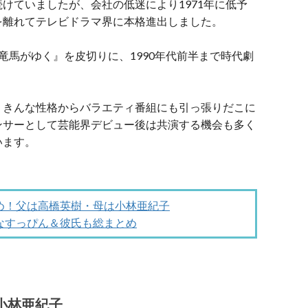
けていましたが、会社の低迷により1971年に低予
を離れてテレビドラマ界に本格進出しました。
『竜馬がゆく』を皮切りに、1990年代前半まで時代劇
うきんな性格からバラエティ番組にも引っ張りだこに
ンサーとして芸能界デビュー後は共演する機会も多く
います。
め！父は高橋英樹・母は小林亜紀子
なすっぴん＆彼氏も総まとめ
小林亜紀子