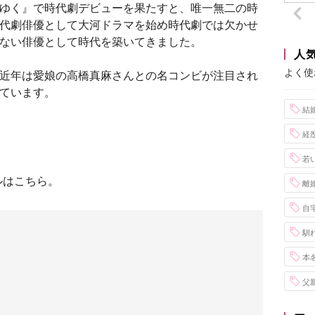
ゆく』で時代劇デビューを果たすと、唯一無二の時
代劇俳優として大河ドラマを始め時代劇では欠かせ
ない俳優として時代を築いてきました。
人
よく使
近年は愛娘の高橋真麻さんとの名コンビが注目され
ています。
結
経
若
ルはこちら。
離
自
馴
本
父