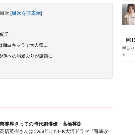
目次
[
目次を非表示
]
紀子
同
は面白キャラで大人気に
同じカ
る！
活や孫への溺愛ぶりが話題に
芸能界きっての時代劇俳優・高橋英樹
高橋英樹さんは1968年にNHK大河ドラマ『竜馬が