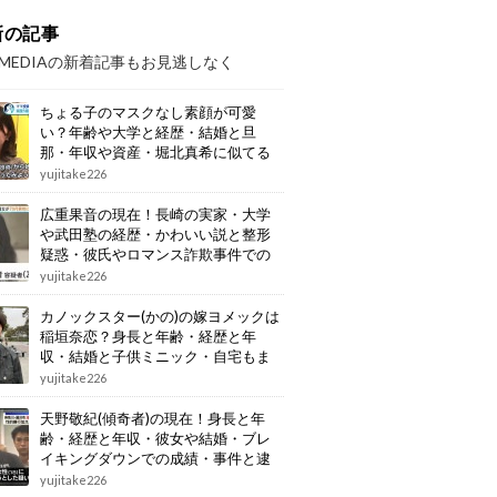
新の記事
OMEDIAの新着記事もお見逃しなく
ちょる子のマスクなし素顔が可愛
い？年齢や大学と経歴・結婚と旦
那・年収や資産・堀北真希に似てる
画像もまとめ
yujitake226
広重果音の現在！長崎の実家・大学
や武田塾の経歴・かわいい説と整形
疑惑・彼氏やロマンス詐欺事件での
逮捕もまとめ
yujitake226
カノックスター(かの)の嫁ヨメックは
稲垣奈恋？身長と年齢・経歴と年
収・結婚と子供ミニック・自宅もま
とめ
yujitake226
天野敬紀(傾奇者)の現在！身長と年
齢・経歴と年収・彼女や結婚・ブレ
イキングダウンでの成績・事件と逮
捕もまとめ
yujitake226