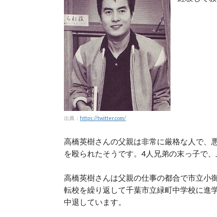
出典：
https://twitter.com/
高橋英樹さんの父親は非常に厳格な人で、
を殴られたそうです。4人兄弟の末っ子で
高橋英樹さんは父親の仕事の都合で市立小
転校を繰り返して千葉市立緑町中学校に進
中退しています。