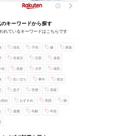
気のキーワードから探す
われているキーワードはこちらです
婚
現在
子供
嫁
家族
歴
非表示
旦那
身長
い頃
高校
大学
彼氏
婚
生い立ち
事件
彼女
宅
息子
学歴
実家
れ初め
おすすめ
死因
娘
名
逮捕
年齢
年収
親