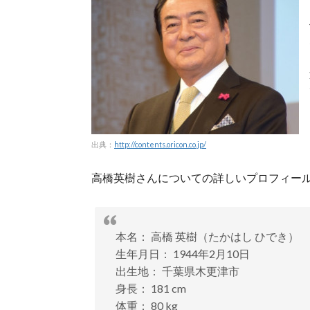
出典：
http://contents.oricon.co.jp/
高橋英樹さんについての詳しいプロフィー
本名： 高橋 英樹（たかはし ひでき）
生年月日： 1944年2月10日
出生地： 千葉県木更津市
身長： 181 cm
体重： 80 kg