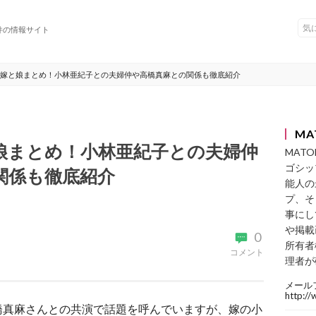
件の情報サイト
嫁と娘まとめ！小林亜紀子との夫婦仲や高橋真麻との関係も徹底紹介
MA
娘まとめ！小林亜紀子との夫婦仲
MAT
ゴシッ
関係も徹底紹介
能人の
プ、そ
事にし
や掲載
0
所有者
コメント
理者が
メール
http:/
橋真麻さんとの共演で話題を呼んでいますが、嫁の小