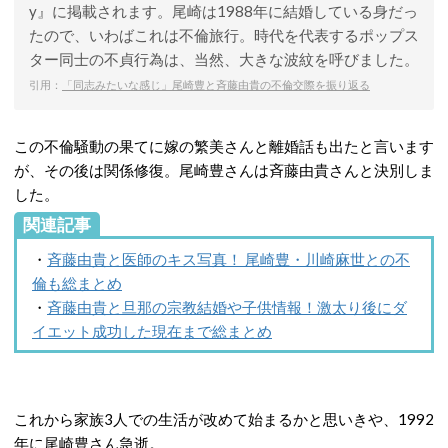
y』に掲載されます。尾崎は1988年に結婚している身だっ
たので、いわばこれは不倫旅行。時代を代表するポップス
ター同士の不貞行為は、当然、大きな波紋を呼びました。
引用：
「同志みたいな感じ」尾崎豊と斉藤由貴の不倫交際を振り返る
この不倫騒動の果てに嫁の繁美さんと離婚話も出たと言います
が、その後は関係修復。尾崎豊さんは斉藤由貴さんと決別しま
した。
関連記事
・
斉藤由貴と医師のキス写真！ 尾崎豊・川崎麻世との不
倫も総まとめ
・
斉藤由貴と旦那の宗教結婚や子供情報！激太り後にダ
イエット成功した現在まで総まとめ
これから家族3人での生活が改めて始まるかと思いきや、1992
年に尾崎豊さん急逝。