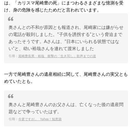
は、「カリスマ尾崎豊の死」にまつわるさまざまな憶測を受
け、身の危険を感じたためだと言われています。
奥さんとの不和が原因とも報道され、尾崎家には嫌がらせ
の電話が殺到しました。“子供を誘拐する”という脅迫まで
あったそうです。Aさんは、“日本にいられる状態ではな
い”と、幼い裕哉さんを連れて渡米しました
引用：
尾崎豊長男・裕哉 衝撃の「生き写し」歌声までの道
一方で尾崎豊さんの遺産相続に関して、尾崎豊さんの実父とも
めていたとも。
奥さんと尾崎豊さんのお父さんは、亡くなった後の遺産問
題などで争っていたはず。
引用：
今更ですが… Yahoo！知恵袋