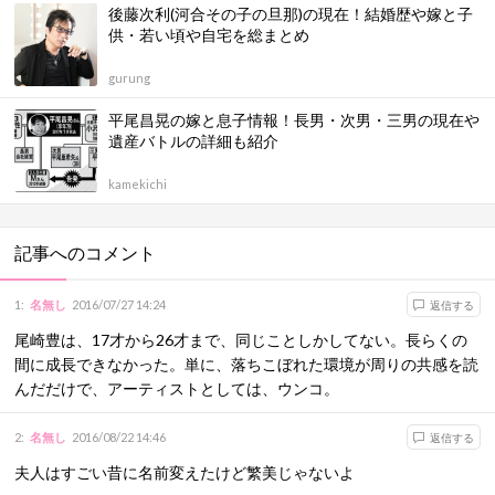
後藤次利(河合その子の旦那)の現在！結婚歴や嫁と子
供・若い頃や自宅を総まとめ
gurung
平尾昌晃の嫁と息子情報！長男・次男・三男の現在や
遺産バトルの詳細も紹介
kamekichi
記事へのコメント
1
:
名無し
2016/07/27 14:24
返信する
尾崎豊は、17才から26才まで、同じことしかしてない。長らくの
間に成長できなかった。単に、落ちこぼれた環境が周りの共感を読
んだだけで、アーティストとしては、ウンコ。
2
:
名無し
2016/08/22 14:46
返信する
夫人はすごい昔に名前変えたけど繁美じゃないよ