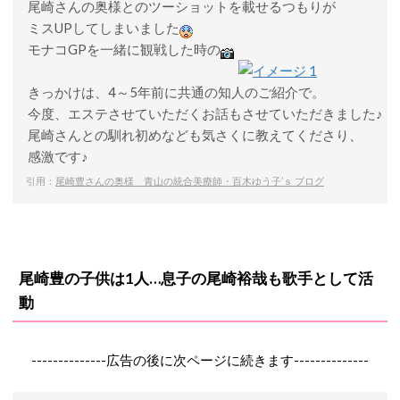
尾崎さんの奥様とのツーショットを載せるつもりが
ミスUPしてしまいました
モナコGPを一緒に観戦した時の
きっかけは、4～5年前に共通の知人のご紹介で。
今度、エステさせていただくお話もさせていただきました♪
尾崎さんとの馴れ初めなども気さくに教えてくださり、
感激です♪
引用：
尾崎豊さんの奥様 青山の統合美療師・百木ゆう子’ｓ ブログ
尾崎豊の子供は1人…息子の尾崎裕哉も歌手として活
動
--------------広告の後に次ページに続きます--------------