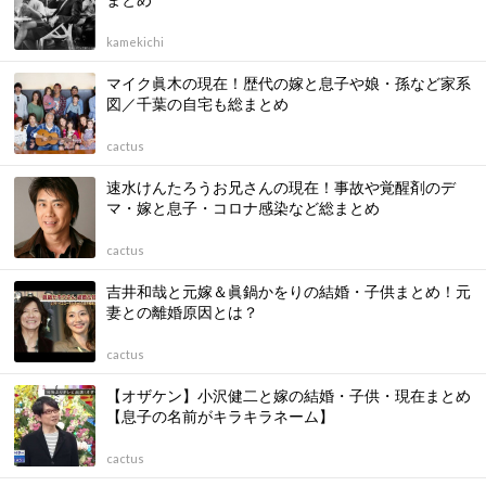
kamekichi
マイク眞木の現在！歴代の嫁と息子や娘・孫など家系
図／千葉の自宅も総まとめ
cactus
速水けんたろうお兄さんの現在！事故や覚醒剤のデ
マ・嫁と息子・コロナ感染など総まとめ
cactus
吉井和哉と元嫁＆眞鍋かをりの結婚・子供まとめ！元
妻との離婚原因とは？
cactus
【オザケン】小沢健二と嫁の結婚・子供・現在まとめ
【息子の名前がキラキラネーム】
cactus