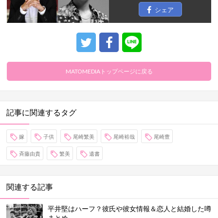
シェア
MATOMEDIAトップページに戻る
記事に関連するタグ
嫁
子供
尾崎繁美
尾崎裕哉
尾崎豊
斉藤由貴
繁美
遺書
関連する記事
平井堅はハーフ？彼氏や彼女情報＆恋人と結婚した噂
まとめ