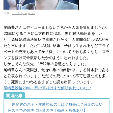
出典：
http://i1.ytimg.com/
尾崎豊さんはデビューまもないころから人気を集めましたが、
20歳になるころには方向性に悩み、無期限活動休止をした
り、覚醒剤取締法違反で逮捕されたり、人間関係にも悩み始め
たと言います。ただこの頃に結婚、子供も生まれるなどプライ
ベートの充実もあってか「愛」についての歌も多くなり、スラ
ンプを抜け完全復活したかのように思われました。
しかしそんな矢先、1992年の急逝となりました。
尾崎豊さんの死因は、覚せい剤の過剰摂取による肺水腫である
と公表されています。ただその死について不可思議な点も多
く、死因にまつわるさまざまな説も出回っています。
尾崎豊没後20年・死の真相は未だ解明されていない
関連記事
・
尾崎豊の息子・尾崎裕哉の母は？身長は？音楽の日や
Mステでの歌声に絶賛の声【動画・画像あり】