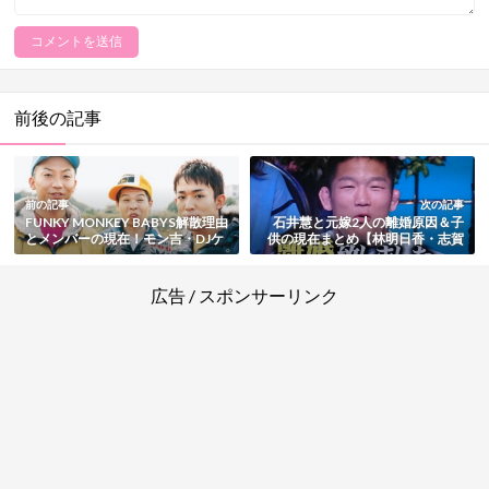
前後の記事
前の記事
次の記事
FUNKY MONKEY BABYS解散理由
石井慧と元嫁2人の離婚原因＆子
とメンバーの現在！モン吉・DJケ
供の現在まとめ【林明日香・志賀
ミカル・ファンキー加藤
美香】
広告 / スポンサーリンク