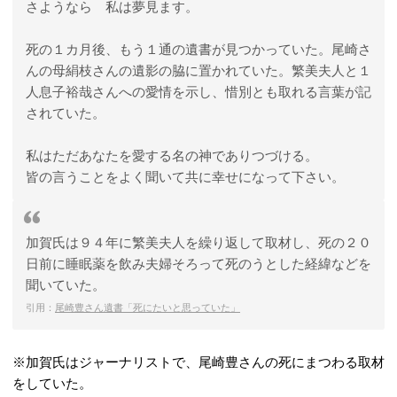
さようなら 私は夢見ます。
死の１カ月後、もう１通の遺書が見つかっていた。尾崎さ
んの母絹枝さんの遺影の脇に置かれていた。繁美夫人と１
人息子裕哉さんへの愛情を示し、惜別とも取れる言葉が記
されていた。
私はただあなたを愛する名の神でありつづける。
皆の言うことをよく聞いて共に幸せになって下さい。
加賀氏は９４年に繁美夫人を繰り返して取材し、死の２０
日前に睡眠薬を飲み夫婦そろって死のうとした経緯などを
聞いていた。
引用：
尾崎豊さん遺書「死にたいと思っていた」
※加賀氏はジャーナリストで、尾崎豊さんの死にまつわる取材
をしていた。