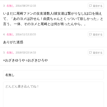
3
:
名無し
2016/08/29 12:33
返信する
いまだに尾崎ファンの女友達数人(彼女達は繋がりなし)は口を揃え
て、「あのヨメは許せん！由貴ちゃんとくっついて欲しかった」と
言う。 一体、そのヨメと尾崎とは何が有ったんやら。。
4
:
名無し
2016/11/13 20:55
返信する
ありがた迷惑
5
:
名無し
2018/03/23 14:53
返信する
×おざきゆうや ○おざきひろや