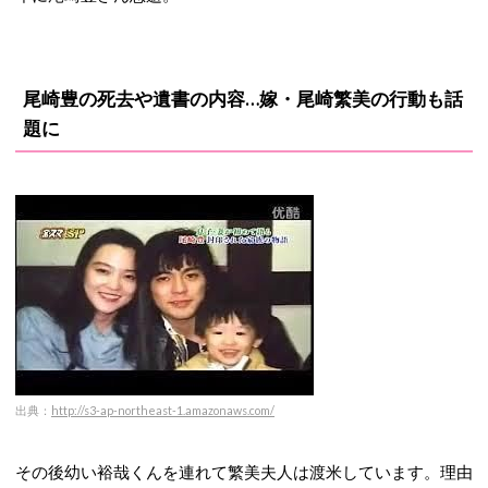
尾崎豊の死去や遺書の内容…嫁・尾崎繁美の行動も話
題に
出典：
http://s3-ap-northeast-1.amazonaws.com/
その後幼い裕哉くんを連れて繁美夫人は渡米しています。理由