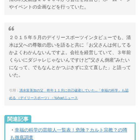
やイベントの企画などを行っていた。
２０１５年５月のデイリースポーツインタビューでも、清
水は父への尊敬の思いを語ると共に「お父さんは何してる
かよくわかんないんですよ。会社を経営していて、３年前
くらいにダジャレじゃないんですけど“父さん倒産”みたい
になって、でもなんとかつぶさずに立て直した」と語って
いた。
引用：
清水富美加の父 昨年１１月に自己破産していた…「幸福の科学」も認
める （デイリースポーツ） – Yahoo!ニュース
関連記事
・
幸福の科学の芸能人一覧表！危険？カルト宗教？の噂
も徹底調査