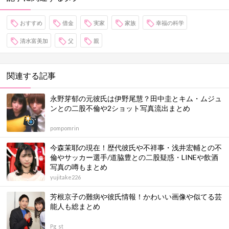
おすすめ
借金
実家
家族
幸福の科学
清水富美加
父
親
関連する記事
永野芽郁の元彼氏は伊野尾慧？田中圭とキム・ムジュ
ンとの二股不倫や2ショット写真流出まとめ
pompomrin
今森茉耶の現在！歴代彼氏や不祥事・浅井宏輔との不
倫やサッカー選手/道脇豊との二股疑惑・LINEや飲酒
写真の噂もまとめ
yujitake226
芳根京子の難病や彼氏情報！かわいい画像や似てる芸
能人も総まとめ
Pg_st