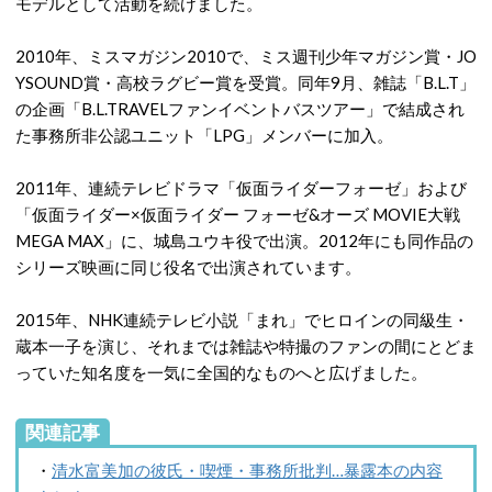
モデルとして活動を続けました。
2010年、ミスマガジン2010で、ミス週刊少年マガジン賞・JO
YSOUND賞・高校ラグビー賞を受賞。同年9月、雑誌「B.L.T」
の企画「B.L.TRAVELファンイベントバスツアー」で結成され
た事務所非公認ユニット「LPG」メンバーに加入。
2011年、連続テレビドラマ「仮面ライダーフォーゼ」および
「仮面ライダー×仮面ライダー フォーゼ&オーズ MOVIE大戦
MEGA MAX」に、城島ユウキ役で出演。2012年にも同作品の
シリーズ映画に同じ役名で出演されています。
2015年、NHK連続テレビ小説「まれ」でヒロインの同級生・
蔵本一子を演じ、それまでは雑誌や特撮のファンの間にとどま
っていた知名度を一気に全国的なものへと広げました。
関連記事
・
清水富美加の彼氏・喫煙・事務所批判…暴露本の内容