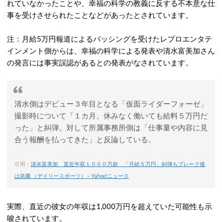
れていなかったことや、幸福の科学の教義に反する不本意な仕
事を受けさせられたことなどがあったとされています。
注：月給5万円報道によるバッシングを受けたレプロエンタテ
インメント側からは、幸福の科学による発表や清水富美加さん
の発言には事実誤認があるとの発表がなされています。
清水側はデビュー３年目となる「仮面ライダーフォーゼ」
撮影時について「１カ月、休みなく働いても給料５万円だ
った」と糾弾。対して所属事務所側は「仕事量や内容に見
合う報酬を払ってきた」と反論している。
引用：
清水富美加 直近年収１０００万超 「月給５万円」糾弾もブレーク後
は急騰 （デイリースポーツ） – Yahoo!ニュース
実際、直近の彼女の年収は1,000万円を超えていた可能性も示
唆されています。