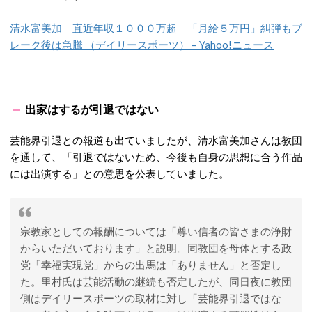
清水富美加 直近年収１０００万超 「月給５万円」糾弾もブ
レーク後は急騰 （デイリースポーツ） – Yahoo!ニュース
出家はするが引退ではない
芸能界引退との報道も出ていましたが、清水富美加さんは教団
を通して、「引退ではないため、今後も自身の思想に合う作品
には出演する」との意思を公表していました。
宗教家としての報酬については「尊い信者の皆さまの浄財
からいただいております」と説明。同教団を母体とする政
党「幸福実現党」からの出馬は「ありません」と否定し
た。里村氏は芸能活動の継続も否定したが、同日夜に教団
側はデイリースポーツの取材に対し「芸能界引退ではな