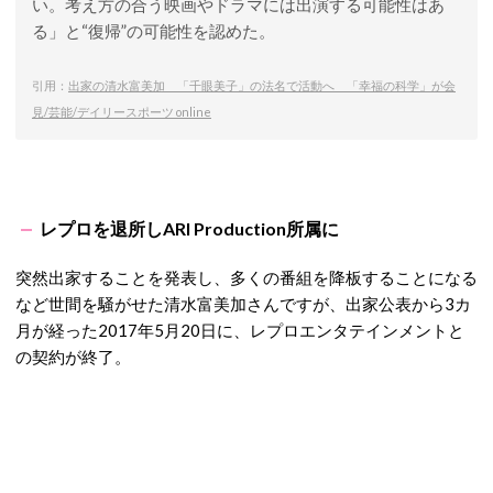
い。考え方の合う映画やドラマには出演する可能性はあ
る」と“復帰”の可能性を認めた。
引用：
出家の清水富美加 「千眼美子」の法名で活動へ 「幸福の科学」が会
見/芸能/デイリースポーツ online
レプロを退所しARI Production所属に
突然出家することを発表し、多くの番組を降板することになる
など世間を騒がせた清水富美加さんですが、出家公表から3カ
月が経った2017年5月20日に、レプロエンタテインメントと
の契約が終了。