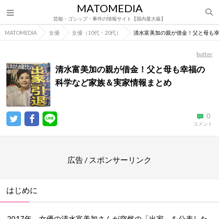
MATOMEDIA
芸能・ゴシップ・事件の情報サイト【国内最大級】
MATOMEDIA
女優
女優（10代・20代）
清水富美加の親が借金！父と母も
butter
清水富美加の親が借金！父と母も幸福の
科学など家族＆実家情報まとめ
0
コメント
広告 / スポンサーリンク
はじめに
2017年、女優の清水富美加さんが突然の「出家」を公表した