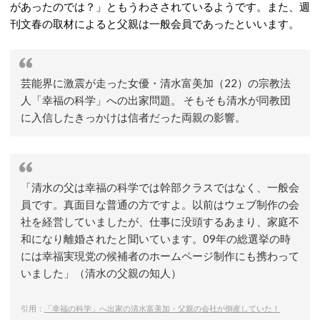
があったのでは？」ともうわさされているようです。また、週
刊文春の取材によると父親は一般会員であったといいます。
芸能界に激震が走った女優・清水富美加（22）の宗教法
人「幸福の科学」への出家問題。 そもそも清水が同教団
に入信したきっかけは信者だった両親の影響。
「清水の父は幸福の科学では幹部クラスではなく、一般会
員です。真面目な普通の方ですよ。以前はウェブ制作の会
社を経営していましたが、仕事に没頭するあまり、家庭不
和になり離婚されたと聞いています。09年の総選挙の時
には幸福実現党の候補者のホームページ制作にも携わって
いました」（清水の父親の知人）
引用：
「幸福の科学」へ出家の清水富美加・父親の会社が倒産していた！