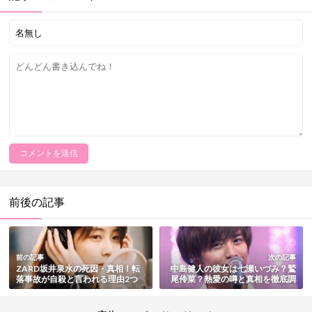
前後の記事
前の記事
次の記事
ZARD坂井泉水の死因・真相！転
中島健人の彼女は七瀬いづみ？鷲
落事故が自殺と言われる理由2つ
尾伶菜？熱愛の噂と真相を徹底調
も公開
査