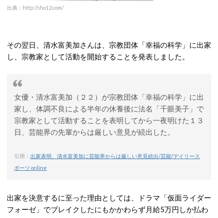
出典：http://sho12.com/
その翌日、清水富美加さんは、宗教団体「幸福の科学」に出家
し、宗教家として活動を開始することを発表しました。
女優・清水富美加（２２）が宗教団体「幸福の科学」に出
家し、体調不良による半年の休養後に法名「千眼美子」で
宗教家として活動することを表明してから一夜明けた１３
日、芸能界の先輩からは厳しい意見が続出した。
引用：
出家表明、清水富美加に芸能界からは厳しい意見続出/芸能/デイリース
ポーツ online
出家を決意するに至った理由としては、ドラマ「仮面ライダー
フォーゼ」でブレイクしたにもかかわらず月給5万円しか払わ