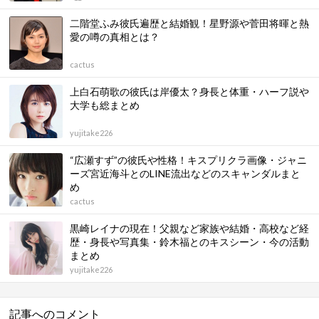
二階堂ふみ彼氏遍歴と結婚観！星野源や菅田将暉と熱
愛の噂の真相とは？
cactus
上白石萌歌の彼氏は岸優太？身長と体重・ハーフ説や
大学も総まとめ
yujitake226
“広瀬すず”の彼氏や性格！キスプリクラ画像・ジャニ
ーズ宮近海斗とのLINE流出などのスキャンダルまと
め
cactus
黒崎レイナの現在！父親など家族や結婚・高校など経
歴・身長や写真集・鈴木福とのキスシーン・今の活動
まとめ
yujitake226
記事へのコメント