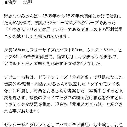
血液型 ：A型
野坂なつみさんは、1989年から1990年代初頭にかけて活動し
た元AV女優で、初期のジャニーズの人気グループであった
「たのきんトリオ」の元メンバーであるギタリストの野村義男
さんの嫁としても知られています。
身長165cmにスリーサイズはバスト81cm、ウエスト57cm、ヒ
ップ84cmのモデル体型で、顔立ちはエキゾチックな美形で、
アダルトビデオ黎明期を代表する女優の1人でした。
デビュー当時は、ドラマシリーズ「全裸監督」で話題になった
伝説的AV監督・村西とおるさんが設立した「ダイヤモンド映
像」に所属し、村西とおるさんが考案した、本番中もずっと眼
鏡を外さず、最後のクライマックスの瞬間だけ眼鏡を外すとい
うギミックが話題を集め、現在も「元祖メガネっ娘」と紹介さ
れる事があります。
セクシー系のタレントとしてバラエティ番組にも出演し、お色