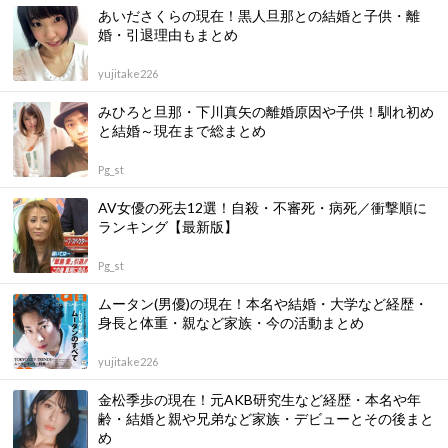
あいださくらの現在！黒人旦那との結婚と子供・離
婚・引退理由もまとめ
yujitake226
みひろと旦那・下川真矢の離婚原因や子供！馴れ初め
と結婚～現在まで総まとめ
Pg_st
AV女優の死去12選！自殺・不審死・病死／衝撃順に
ランキング【最新版】
Pg_st
ムータン(男優)の現在！本名や結婚・大学など経歴・
身長と体重・親など家族・今の活動まとめ
yujitake226
金松季歩の現在！元AKB研究生など経歴・本名や年
齢・結婚と親や兄弟など家族・デビューとその後まと
め