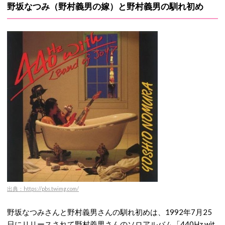
野坂なつみ（野村義男の嫁）と野村義男の馴れ初め
出典：https://pbs.twimg.com/
野坂なつみさんと野村義男さんの馴れ初めは、1992年7月25
日にリリースされて野村義男さんのソロアルバム「440Hz wit