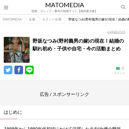
MATOMEDIA
芸能・ゴシップ・事件の情報サイト【国内最大級】
MATOMEDIA
女優
セクシー女優
野坂なつみ(野村義男の嫁)の現在！結婚
yujitake226
野坂なつみ(野村義男の嫁)の現在！結婚の
馴れ初め・子供や自宅・今の活動まとめ
0
コメント
広告 / スポンサーリンク
はじめに
1989年から1990年代初頭にかけて活躍した元AV女優の野坂