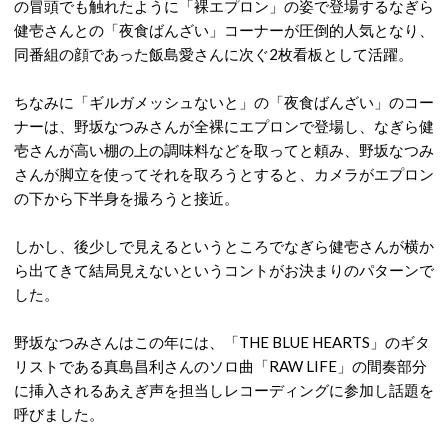
の冒頭でも触れたように「裸エプロン」の姿で登場するなぎら
健壱さんとの「夜食ばんざい」コーナーが圧倒的人気となり、
同番組の顔であった飯島愛さんに次ぐ2枚看板として活躍。
ちなみに「ギルガメッシュないと」の「夜食ばんざい」のコー
ナーは、野坂なつみさんが全裸にエプロンで登場し、なぎら健
壱さんが高い棚の上の調味料などを取ってと頼み、野坂なつみ
さんが脚立を使ってそれを取ろうとすると、カメラがエプロン
の下から下半身を撮ろうと接近。
しかし、後少しで見えるというところでなぎら健壱さんが横か
ら出てきて結局見えないというコントがお決まりのパターンで
した。
野坂なつみさんはこの年には、「THE BLUE HEARTS」のギタ
リストである真島昌利さんのソロ曲「RAW LIFE」の間奏部分
に挿入されるあえぎ声を担当しレコーディングに参加し話題を
呼びました。