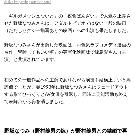
出典：https://img.aucfree.com/
「ギルガメッシュないと」の「夜食ばんざい」で人気を上昇さ
せた野坂なつみさんは、アダルトビデオではない一般の映画
（ただしセクシー描写ありの映画）への出演も果たしました。
野坂なつみさんが出演した映画は、お色気ラブコメディ漫画の
名作「冒険してもいい頃」の実写化映画版で飯島愛さん（主
演）と共演されています。
初めての一般作品への主演でありながら演技も結構上手いと高
評価でしたが、翌1993年に野坂なつみさんはフェードアウト
する形でひっそりとAV女優を引退し、同時に芸能活動も終え
て表舞台から姿を消しました。
野坂なつみ（野村義男の嫁）が野村義男との結婚で再