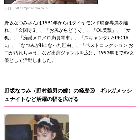
出典：https://pics.dmm.co.jp/
野坂なつみさんは1991年からはダイヤモンド映像専属を離
れ、「金閣寺3」、「お尻からどうぞ」、「OL美獣」、「女
狐」、「痴漢メロメロ満員電車」、「スキャンダルSPECIA
L」、「なつみがHになった理由」、「ベストコレクション お
口が汚れちゃう」など出演ジャンルを広げ、1993年までAV女
優として活動しました。
野坂なつみ（野村義男の嫁）の経歴③ ギルガメッシ
ュナイトなど活躍の幅を広げる