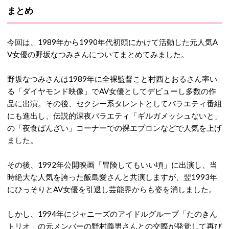
まとめ
今回は、1989年から1990年代初頭にかけて活動した元人気A
V女優の野坂なつみさんについてまとめてみました。
野坂なつみさんは1989年に全裸監督こと村西とおるさん率い
る「ダイヤモンド映像」でAV女優としてデビューし多数の作
品に出演。その後、セクシー系タレントとしてバラエティ番組
にも進出し、伝説的深夜バラエティ「ギルガメッシュないと」
の「夜食ばんざい」コーナーでの裸エプロンなどで人気を上げ
ました。
その後、1992年公開映画「冒険してもいい頃」に出演し、当
時絶大な人気を誇った飯島愛さんと共演しますが、翌1993年
にひっそりとAV女優を引退し芸能界からも姿を消しました。
しかし、1994年にジャニーズのアイドルグループ「たのきん
トリオ」の元メンバーの野村義男さんとの交際が発覚して再び