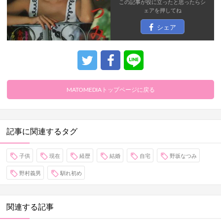
この記事が役に立ったと思ったら
シ
ェア
を押してね
シェア
MATOMEDIAトップページに戻る
記事に関連するタグ
子供
現在
経歴
結婚
自宅
野坂なつみ
野村義男
馴れ初め
関連する記事