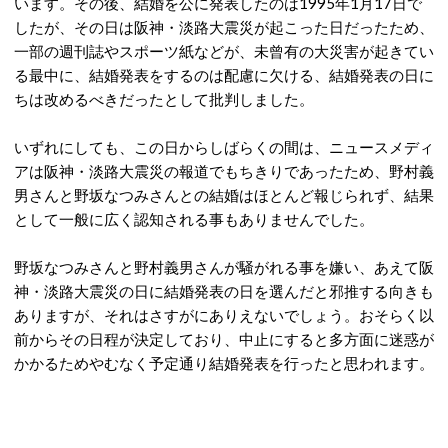
います。その後、結婚を公に発表したのは1995年1月17日で
したが、その日は阪神・淡路大震災が起こった日だったため、
一部の週刊誌やスポーツ紙などが、未曾有の大災害が起きてい
る最中に、結婚発表をするのは配慮に欠ける、結婚発表の日に
ちは改めるべきだったとして批判しました。
いずれにしても、この日からしばらくの間は、ニュースメディ
アは阪神・淡路大震災の報道でもちきりであったため、野村義
男さんと野坂なつみさんとの結婚はほとんど報じられず、結果
として一般に広く認知される事もありませんでした。
野坂なつみさんと野村義男さんが騒がれる事を嫌い、あえて阪
神・淡路大震災の日に結婚発表の日を選んだと邪推する向きも
ありますが、それはさすがにありえないでしょう。おそらく以
前からその日程が決定しており、中止にすると多方面に迷惑が
かかるためやむなく予定通り結婚発表を行ったと思われます。