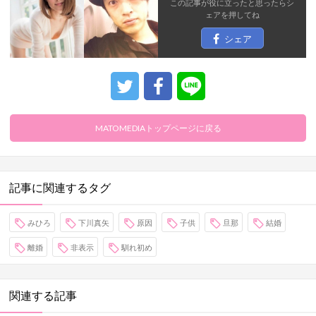
この記事が役に立ったと思ったら
シ
ェア
を押してね
シェア
MATOMEDIAトップページに戻る
記事に関連するタグ
みひろ
下川真矢
原因
子供
旦那
結婚
離婚
非表示
馴れ初め
関連する記事