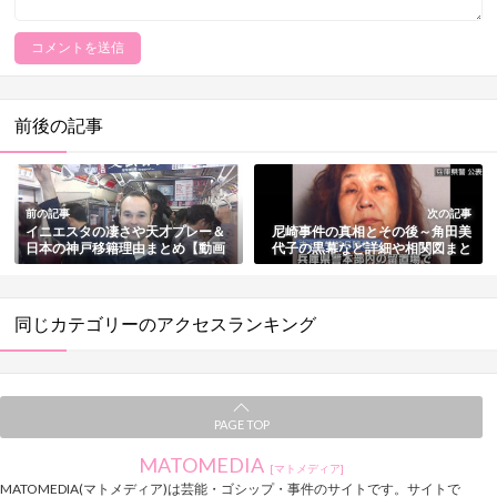
前後の記事
前の記事
次の記事
イニエスタの凄さや天才プレー＆
尼崎事件の真相とその後～角田美
日本の神戸移籍理由まとめ【動画
代子の黒幕など詳細や相関図まと
付き】
め
同じカテゴリーのアクセスランキング
PAGE TOP
MATOMEDIA
[マトメディア]
MATOMEDIA(マトメディア)は芸能・ゴシップ・事件のサイトです。サイトで