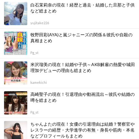
白石茉莉奈の現在！経歴と過去・結婚した旦那と子供
など総まとめ
yujitake226
牧野田彩(AYA)と嵐ジャニーズの関係＆彼氏や自殺の
真相まとめ
Pg_st
米沢瑠美の現在！結婚や子供～AKB解雇の熱愛や城田
理加デビューの理由も総まとめ
kamekichi
高崎聖子の現在！引退理由や動画流出～彼氏や結婚の
噂を総まとめ
Pg_st
ちゃんよたの現在！女優の引退理由は結婚？警察官や
レスラーの経歴・大学進学の有無・身長や筋肉・本名
などプロフィールもまとめ