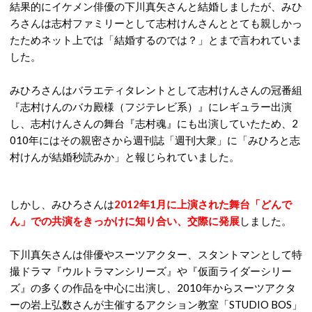
結果的にイケメン俳優の下川真矢さんと結婚しましたが、みひ
ろさんは志村ファミリーとして志村けんさんととても親しかっ
たためネット上では「結婚するのでは？」とまで言われていま
した。
みひろさんはバラエティタレントとして志村けんさんの冠番組
『志村けんのバカ殿様（フジテレビ系）』にレギュラー出演
し、志村けんさんの舞台『志村魂』にも出演していたため、2
010年にはその親密さから週刊誌「週刊大衆」に「みひろと志
村けんが結婚秒読みか」と報じられていました。
しかし、みひろさんは
2012年1月に上演された舞台「どんで
ん」での共演をきっかけに知り合い、交際に発展
しました。
下川真矢さんは俳優やスーツアクター、スタントマンとして特
撮ドラマ『ウルトラマンシリーズ』や『仮面ライダーシリー
ズ』の多くの作品を中心に出演し、2010年からスーツアクタ
ーの岩上弘数さんが主催するアクション教室「STUDIO BOS」