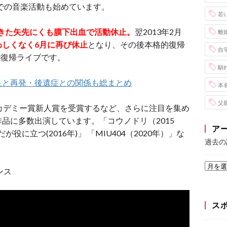
義での音楽活動も始めています。
若
てきた矢先にくも膜下出血で活動休止。
翌2013年2月
離
わしくなく6月に再び休止
となり、その後本格的復帰
自
の復帰ライブです。
馴
良と再発・後遺症との関係も総まとめ
本
父
日本アカデミー賞新人賞を受賞するなど、さらに注目を集め
品に多数出演しています。「コウノドリ（2015
ア
役に立つ(2016年)」 「MIU404（2020年）」な
過去の
ンス
ス