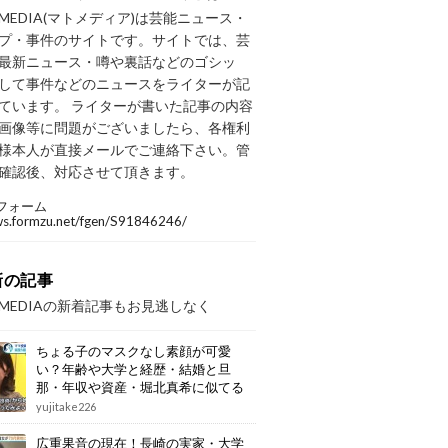
OMEDIA(マトメディア)は芸能ニュース・
プ・事件のサイトです。サイトでは、芸
最新ニュース・噂や裏話などのゴシッ
して事件などのニュースをライターが記
ています。 ライターが書いた記事の内容
画像等に問題がございましたら、各権利
様本人が直接メールでご連絡下さい。管
確認後、対応させて頂きます。
フォーム
/ws.formzu.net/fgen/S91846246/
新の記事
OMEDIAの新着記事もお見逃しなく
ちょる子のマスクなし素顔が可愛
い？年齢や大学と経歴・結婚と旦
那・年収や資産・堀北真希に似てる
画像もまとめ
yujitake226
広重果音の現在！長崎の実家・大学