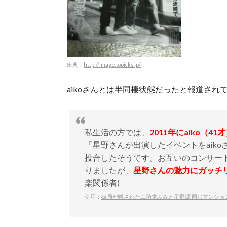
出典：
http://image.topicks.jp/
aikoさんとは半同棲状態だったと報道され
私生活の方では、
2011年にaiko（
「星野さんが出演したイベントをaik
投合したそうです。お互いのコンサー
りましたが、
星野さんの魅力にガッチ
楽関係者)
引用：
破局が噂された二階堂ふみと星野源 同じマンショ