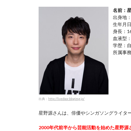
名前：星
出身地
生年月日
身長：16
血液型：
学歴：
所属事
出典：
http://livedoor.blogimg.jp/
星野源さんは、俳優やシンガソングライタ
2000年代前半から芸能活動を始めた星野源