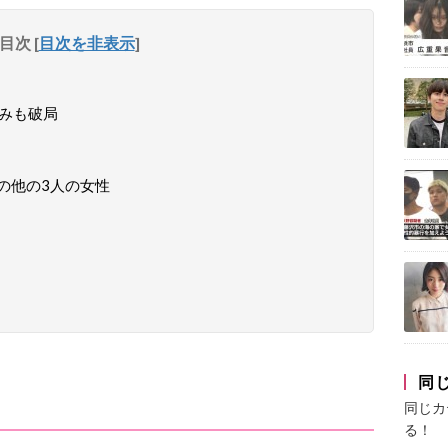
目次
[
目次を非表示
]
読みも破局
の他の3人の女性
同
同じカ
る！