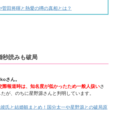
や菅田将暉と熱愛の噂の真相とは？
結婚秒読みも破局
ikoさん。
の交際報道時は、知名度が低かったため一般人扱い
さ
したが、のちに星野源さんと判明しています。
歴代彼氏と結婚観まとめ！国分太一や星野源との破局原