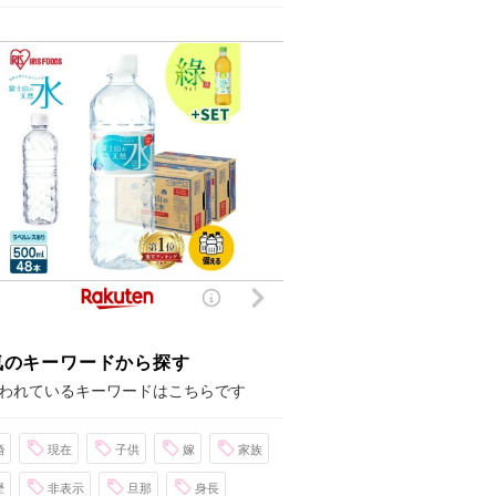
気のキーワードから探す
われているキーワードはこちらです
婚
現在
子供
嫁
家族
歴
非表示
旦那
身長