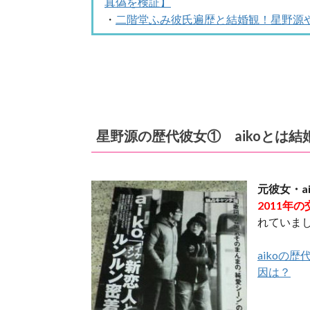
真偽を検証】
・
二階堂ふみ彼氏遍歴と結婚観！星野源
星野源の歴代彼女① aikoとは
元彼女・a
2011年
れていま
aikoの
因は？