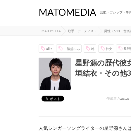
MATOMEDIA
芸能・ゴシップ・事
MATOMEDIA
歌手・アーティスト
男性（ソロ・音楽
aiko
二階堂ふみ
噂
彼女
星野
星野源の歴代彼女
垣結衣・その他
作成者 /
cactus
人気シンガーソングライターの星野源さん