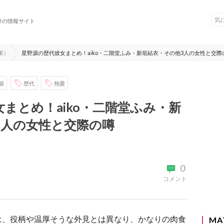
件の情報サイト
家）
星野源の歴代彼女まとめ！aiko・二階堂ふみ・新垣結衣・その他3人の女性と交際
源
歴代
熱愛
まとめ！aiko・二階堂ふみ・新
3人の女性と交際の噂
0
コメント
は、役柄や温厚そうな外見とは異なり、かなりの肉食
MA