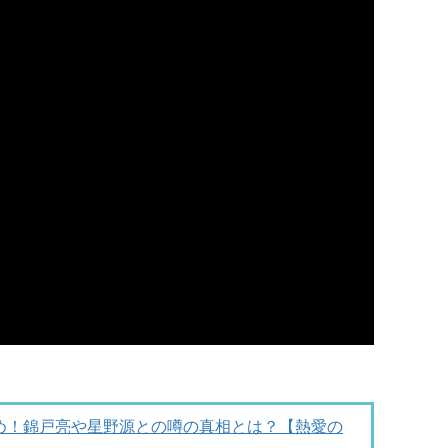
め！錦戸亮や星野源との噂の真相とは？【熱愛の