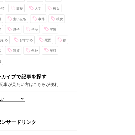
い頃
高校
大学
彼氏
婚
生い立ち
事件
彼女
宅
息子
学歴
実家
れ初め
おすすめ
死因
娘
名
逮捕
年齢
年収
親
ーカイブで記事を探す
記事が見たい方はこちらが便利
ポンサードリンク