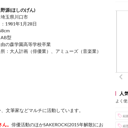
野源(ほしのげん)
：埼玉県川口市
：1981年1月28日
8cm
AB型
自由の森学園高等学校卒業
務所：大人計画（俳優業）、アミューズ（音楽業）
人
よく使
ー、文筆家などマルチに活動しています。
結
さん。
俳優活動のほかSAKEROCK(2015年解散)にお
経