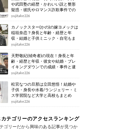
や武田塾の経歴・かわいい説と整形
疑惑・彼氏やロマンス詐欺事件での
逮捕もまとめ
yujitake226
カノックスター(かの)の嫁ヨメックは
稲垣奈恋？身長と年齢・経歴と年
収・結婚と子供ミニック・自宅もま
とめ
yujitake226
天野敬紀(傾奇者)の現在！身長と年
齢・経歴と年収・彼女や結婚・ブレ
イキングダウンでの成績・事件と逮
捕もまとめ
yujitake226
松宮なつの旦那は立田悠悟！結婚や
子供・身長や水着/ランジェリー・ミ
ス学習院など大学と高校もまとめ
yujitake226
じカテゴリーのアクセスランキング
テゴリーだから興味のある記事が見つか