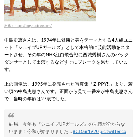
出典：https://img.aucfree.com/
中島史恵さんは、1994年に健康と美をテーマとする4人組ユニ
ット「シェイプUPガールズ」として本格的に芸能活動をスタ
ートさせ、その年のNHK紅白歌合戦に西城秀樹さんのバック
ダンサーとして出演するなどすぐにブレークを果たしていま
す。
上の画像は、1995年に発売された写真集「ZIPPY!!」より、若
い頃の中島史恵さんです。正面から見て一番左が中島史恵さん
で、当時の年齢は27歳でした。
結局、今年も『シェイプUPガールズ』の功績が分からな
いまま！令和が始まりました…
#CDair1920
pic.twitter.co