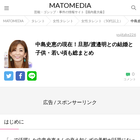
MATOMEDIA
芸能・ゴシップ・事件の情報サイト【国内最大級】
MATOMEDIA
タレント
女性タレント
女性タレント（50代以上）
中島
yujitake226
中島史恵の現在！旦那/渡邉明との結婚と
子供・若い頃も総まとめ
0
コメント
広告 / スポンサーリンク
はじめに
「」で活躍した中島史恵さんの衰え知らずの美貌が話題になっ