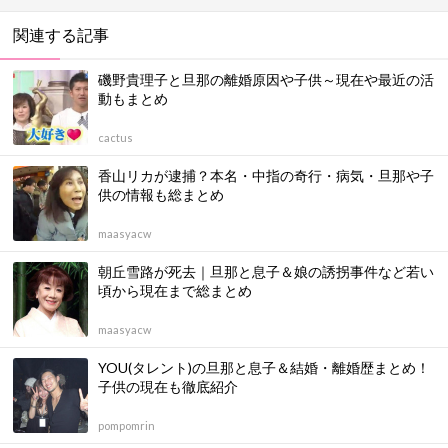
関連する記事
磯野貴理子と旦那の離婚原因や子供～現在や最近の活
動もまとめ
cactus
香山リカが逮捕？本名・中指の奇行・病気・旦那や子
供の情報も総まとめ
maasyacw
朝丘雪路が死去｜旦那と息子＆娘の誘拐事件など若い
頃から現在まで総まとめ
maasyacw
YOU(タレント)の旦那と息子＆結婚・離婚歴まとめ！
子供の現在も徹底紹介
pompomrin