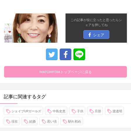
この記事が役に立ったと思ったら
シ
ェア
を押してね
シェア
MATOMEDIAトップページに戻る
記事に関連するタグ
シェイプUPガールズ
中島史恵
子供
旦那
渡邉明
現在
結婚
若い頃
馴れ初め