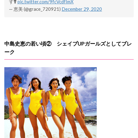
す❣️
pic.twitter.com/9fcVcdfImX
— 恵美 (@grace_720921)
December 29, 2020
中島史恵の若い頃② シェイプUPガールズとしてブレ
ーク