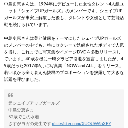
中島史恵さんは、1994年にデビューした女性タレント4人組ユ
ニット「シェイプUPガールズ」のメンバーです。シェイプUP
ガールズが事実上解散した後も、タレントや女優として芸能活
動を続けられています。
中島史恵さんは美と健康をテーマにしたシェイプUPガールズ
のメンバーの中でも、特にセクシーで洗練されたボディで人気
を博し、これまでに写真集やイメージDVDを多数リリースし
ています。40歳を機に一時グラビア引退を宣言しましたが、4
9歳だった2017年6月に写真集「NOW and ALL」をリリース。
若い頃から全く衰えぬ抜群のプロポーションを披露して大きな
話題を呼びました。
元シェイプアップガールズ
中島史恵さま
52歳でこの水着
さすがヨガの先生です
pic.twitter.com/XUOUWAhXBY