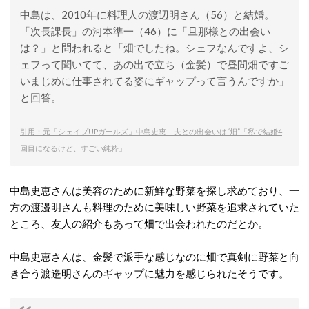
中島は、2010年に料理人の渡辺明さん（56）と結婚。
「次長課長」の河本準一（46）に「旦那様との出会い
は？」と問われると「畑でしたね。シェフなんですよ、シ
ェフって聞いてて、あの出で立ち（金髪）で昼間畑ですご
いまじめに仕事されてる姿にギャップって言うんですか」
と回答。
引用：元「シェイプUPガールズ」中島史恵 夫との出会いは“畑”「私で結婚4
回目になるけど、すごい純粋」
中島史恵さんは美容のために新鮮な野菜を探し求めており、一
方の渡邉明さんも料理のために美味しい野菜を追求されていた
ところ、友人の紹介もあって畑で出会われたのだとか。
中島史恵さんは、金髪で派手な感じなのに畑で真剣に野菜と向
き合う渡邉明さんのギャップに魅力を感じられたそうです。