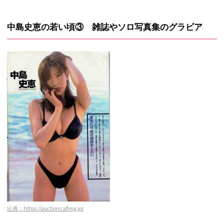
中島史恵の若い頃③ 雑誌やソロ写真集のグラビア
出典：https://auctions.afimg.jp/