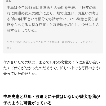
中島は今年6月3日に渡邉氏との婚約を発表。「昨年の暮
れに共通の友人の紹介により、畑で出逢い、お互いの考え
る“食の健康”という部分でも話が合い、いい刺激と安らぎ
感をもらえる大切な存在」と渡邉氏を紹介し、今秋にも入
籍するとしていた。
引用：中島史恵がシェフと入籍 ハワイ挙式は「映画のワンシーンのようでし
た」
付き合いたての頃は、まるで10代の恋愛のようにお互い会い
たくて仕方がなかったのだそうで、忙しい中でも毎日のように
会っていたのだとか。
中島史恵と旦那・渡邉明に子供はいないが愛犬を我が
子のように可愛がっている