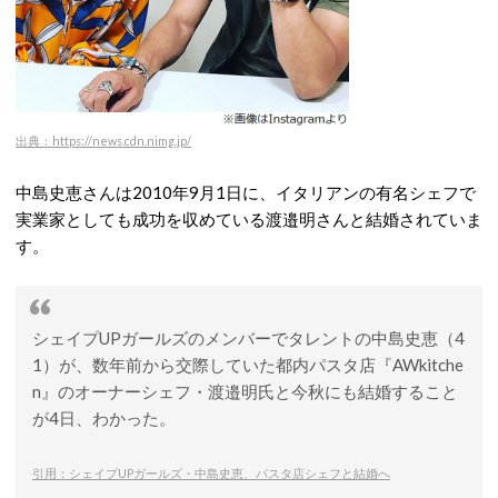
出典：https://news.cdn.nimg.jp/
中島史恵さんは2010年9月1日に、イタリアンの有名シェフで
実業家としても成功を収めている渡邉明さんと結婚されていま
す。
シェイプUPガールズのメンバーでタレントの中島史恵（4
1）が、数年前から交際していた都内パスタ店『AWkitche
n』のオーナーシェフ・渡邉明氏と今秋にも結婚すること
が4日、わかった。
引用：シェイプUPガールズ・中島史恵、パスタ店シェフと結婚へ