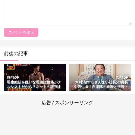
前後の記事
前の記事
次の記事
羽生結弦を嫌いな理由は性格がナ
木村清(すしざんまい社長)の身長
ルシストだから？ネットの評判ま
や若い頃！自衛隊の経歴と学歴・
とめ
実家と家族・結婚と子供・年収や
資産と自宅も総まとめ
広告 / スポンサーリンク