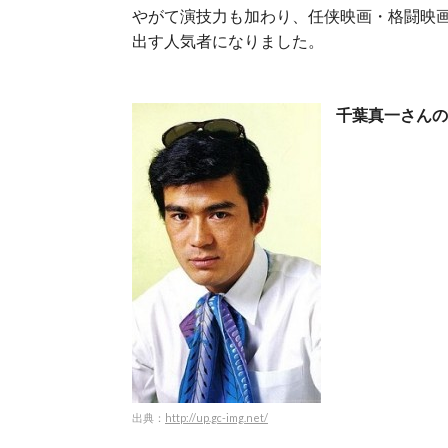
やがて演技力も加わり、任侠映画・格闘映
出す人気者になりました。
千葉真一さんの
出典：
http://up.gc-img.net/