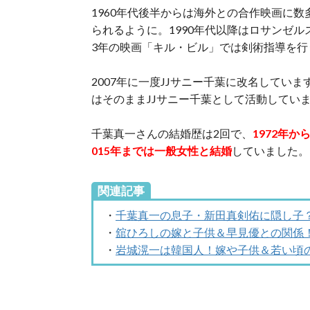
1960年代後半からは海外との合作映画に
られるように。1990年代以降はロサンゼル
3年の映画「キル・ビル」では剣術指導を行
2007年に一度JJサニー千葉に改名してい
はそのままJJサニー千葉として活動してい
千葉真一さんの結婚歴は2回で、
1972年か
015年までは一般女性と結婚
していました。
関連記事
・
千葉真一の息子・新田真剣佑に隠し子
・
舘ひろしの嫁と子供＆早見優との関係
・
岩城滉一は韓国人！嫁や子供＆若い頃