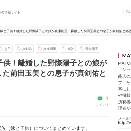
件の情報サイト
嫁と子供！離婚した野際陽子との娘が真瀬樹里｜再婚した前田玉美との息子が真剣佑と郷
息子
真剣佑
真瀬樹里
郷敦
野際陽子
MA
子供！離婚した野際陽子との娘が
MAT
ゴシッ
した前田玉美との息子が真剣佑と
能人の
プ、そ
事にし
や掲載
1
所有者
コメント
理者が
メール
http:/
家族（嫁と子供）についてまとめています。