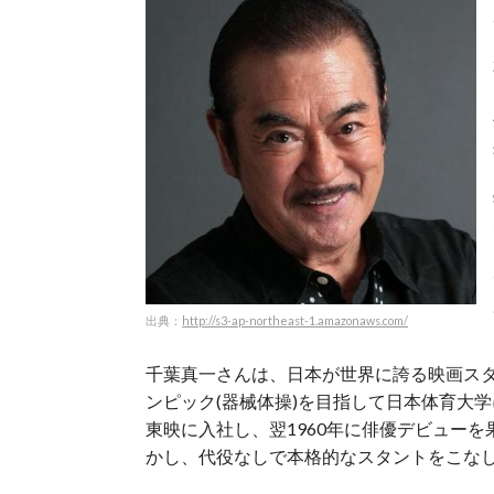
出典：
http://s3-ap-northeast-1.amazonaws.com/
千葉真一さんは、日本が世界に誇る映画ス
ンピック(器械体操)を目指して日本体育大学
東映に入社し、翌1960年に俳優デビュー
かし、代役なしで本格的なスタントをこな