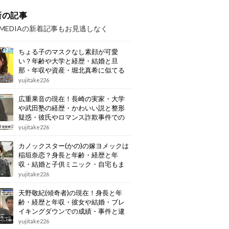
新の記事
OMEDIAの新着記事もお見逃しなく
ちょる子のマスクなし素顔が可愛
い？年齢や大学と経歴・結婚と旦
那・年収や資産・堀北真希に似てる
画像もまとめ
yujitake226
広重果音の現在！長崎の実家・大学
や武田塾の経歴・かわいい説と整形
疑惑・彼氏やロマンス詐欺事件での
逮捕もまとめ
yujitake226
カノックスター(かの)の嫁ヨメックは
稲垣奈恋？身長と年齢・経歴と年
収・結婚と子供ミニック・自宅もま
とめ
yujitake226
天野敬紀(傾奇者)の現在！身長と年
齢・経歴と年収・彼女や結婚・ブレ
イキングダウンでの成績・事件と逮
捕もまとめ
yujitake226