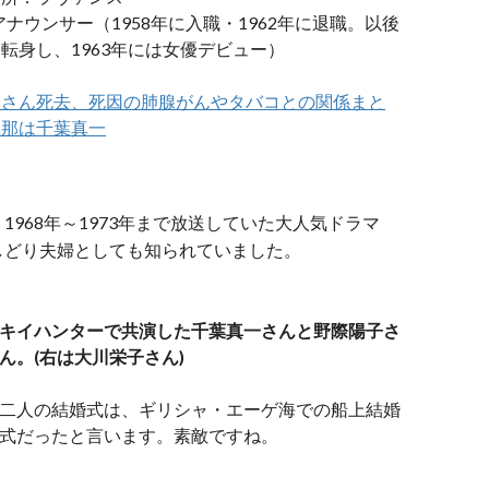
アナウンサー（1958年に入職・1962年に退職。以後
転身し、1963年には女優デビュー）
子さん死去、死因の肺腺がんやタバコとの関係まと
旦那は千葉真一
968年～1973年まで放送していた大人気ドラマ
しどり夫婦としても知られていました。
キイハンターで共演した千葉真一さんと野際陽子さ
ん。(右は大川栄子さん)
二人の結婚式は、ギリシャ・エーゲ海での船上結婚
式だったと言います。素敵ですね。