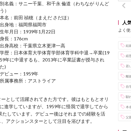
別名義：サニー千葉、和千永 倫道（わちなが りんど
う）
本名：前田 禎穂（まえだ さだほ）
人
出身地：福岡県福岡市
よく使
生年月日：1939年1月22日
身長：176cm
出身高校：千葉県立木更津一高
結
学歴：日本体育大学体育学部体育学科中退→卒業(19
経
59年に中退するも、2013年に卒業証書が授与され
た)
若
デビュー：1959年
離
所属事務所：アストライア
自
馴
ターとして活躍されてきた方です。彼はもともとオリ
に進学していますが、1959年に怪我で退学してから
本
を果たしています。デビュー後はそれまでの経験を活
父
し、アクションスターとして注目を浴びます。