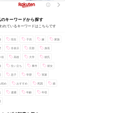
気のキーワードから探す
われているキーワードはこちらです
婚
現在
子供
嫁
家族
歴
非表示
旦那
身長
い頃
高校
大学
彼氏
婚
生い立ち
事件
彼女
宅
息子
学歴
実家
れ初め
おすすめ
死因
娘
名
逮捕
年齢
年収
親