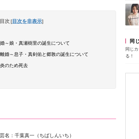
目次
[
目次を非表示
]
同
婚～娘・真瀬樹里の誕生について
同じカ
離婚～息子・真剣佑と郷敦の誕生について
る！
炎のため死去
芸名：千葉真一（ちばしんいち）