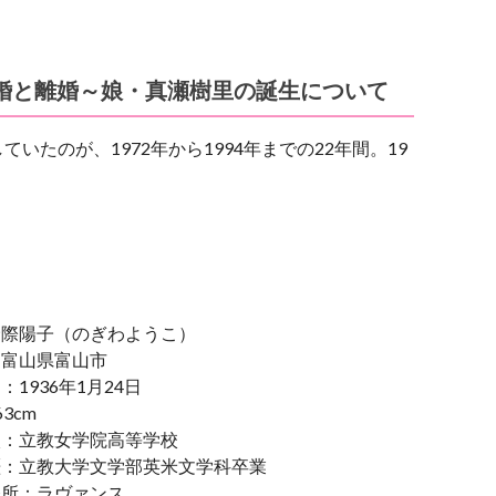
婚と離婚～娘・真瀬樹里の誕生について
たのが、1972年から1994年までの22年間。19
野際陽子（のぎわようこ）
：富山県富山市
：1936年1月24日
3cm
校：立教女学院高等学校
歴：立教大学文学部英米文学科卒業
務所：ラヴァンス