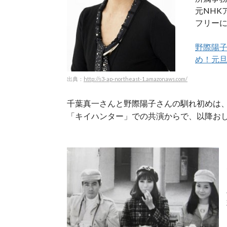
元NHK
フリーに
野際陽
め！元
出典：
http://s3-ap-northeast-1.amazonaws.com/
千葉真一さんと野際陽子さんの馴れ初めは、1
「キイハンター」での共演からで、以降お