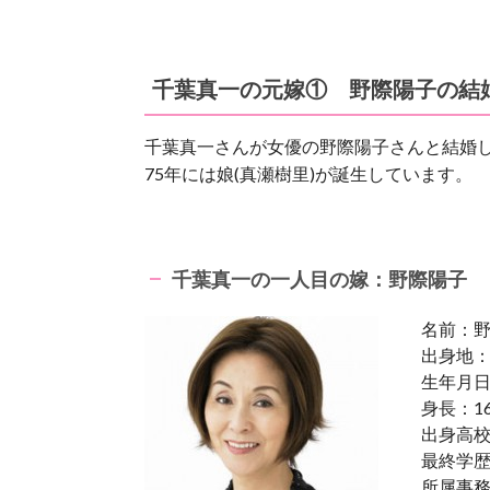
千葉真一の元嫁① 野際陽子の結
千葉真一さんが女優の野際陽子さんと結婚してい
75年には娘(真瀬樹里)が誕生しています。
千葉真一の一人目の嫁：野際陽子
名前：
出身地
生年月日
身長：16
出身高
最終学
所属事