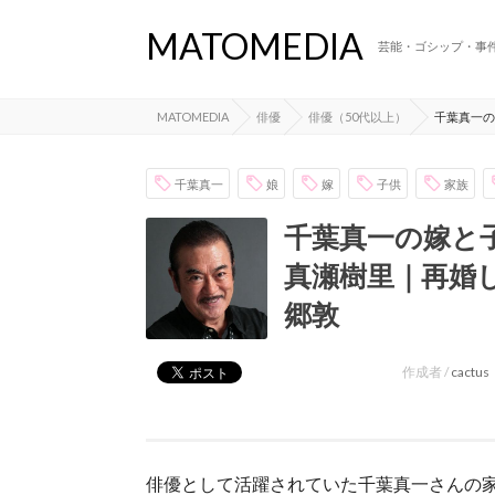
MATOMEDIA
芸能・ゴシップ・事
MATOMEDIA
俳優
俳優（50代以上）
千葉真一の
千葉真一
娘
嫁
子供
家族
千葉真一の嫁と
真瀬樹里｜再婚
郷敦
作成者 /
cactus
俳優として活躍されていた千葉真一さんの