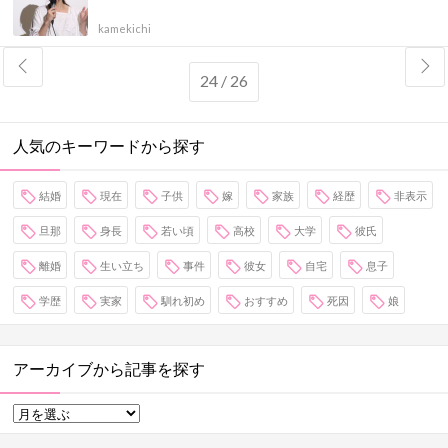
kamekichi
24 / 26
人気のキーワードから探す
結婚
現在
子供
嫁
家族
経歴
非表示
旦那
身長
若い頃
高校
大学
彼氏
離婚
生い立ち
事件
彼女
自宅
息子
学歴
実家
馴れ初め
おすすめ
死因
娘
アーカイブから記事を探す