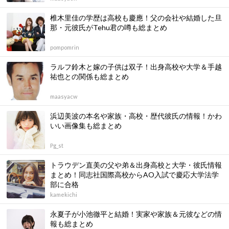
椎木里佳の学歴は高校も慶應！父の会社や結婚した旦
那・元彼氏がTehu君の噂も総まとめ
pompomrin
ラルフ鈴木と嫁の子供は双子！出身高校や大学＆手越
祐也との関係も総まとめ
maasyacw
浜辺美波の本名や家族・高校・歴代彼氏の情報！かわ
いい画像集も総まとめ
Pg_st
トラウデン直美の父や弟＆出身高校と大学・彼氏情報
まとめ！同志社国際高校からAO入試で慶応大学法学
部に合格
kamekichi
永夏子が小池徹平と結婚！実家や家族＆元彼などの情
報も総まとめ