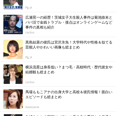
Pg_st
広瀬晃一の経歴！茨城女子大生殺人事件は菊池捺未と
パパ活で金銭トラブル・接点はオンラインゲームなど
事件の真相も紹介
cactus
黒島結菜の彼氏は宮沢氷魚！大学時代や性格＆似てる
芸能人やかわいい画像も総まとめ
Pg_st
横浜流星は身長低い？まつ毛・高校時代・歴代彼女や
結婚観も総まとめ
cactus
馬場ももこアナの出身大学と高校＆彼氏情報！面白い
エピソードも総まとめ
maasyacw