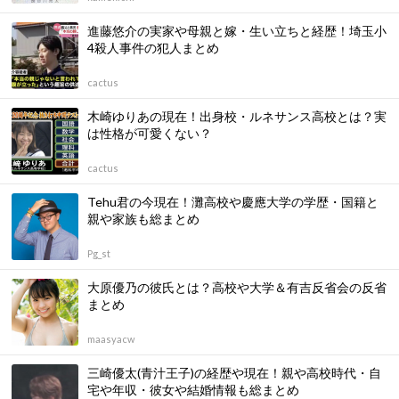
進藤悠介の実家や母親と嫁・生い立ちと経歴！埼玉小
4殺人事件の犯人まとめ
cactus
木崎ゆりあの現在！出身校・ルネサンス高校とは？実
は性格が可愛くない？
cactus
Tehu君の今現在！灘高校や慶應大学の学歴・国籍と
親や家族も総まとめ
Pg_st
大原優乃の彼氏とは？高校や大学＆有吉反省会の反省
まとめ
maasyacw
三崎優太(青汁王子)の経歴や現在！親や高校時代・自
宅や年収・彼女や結婚情報も総まとめ