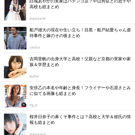
白城あやかの実家はパチンコ店？中山秀征との息子や
高校も総まとめ
maasyacw
船戸雄大の現在や生い立ち！目黒・船戸結愛ちゃん虐
待事件と嫁のその後まとめ
cactus
吉岡里帆の出身大学と高校！父親など京都の実家や家
族＆学歴まとめ
butter
安倍乙の本名や年齢と身長！フライデーや石原さとみ
に似てる画像も総まとめ
Pg_st
桜井日奈子の鼻くそ事件とは？高校と大学＆彼氏の情
報も総まとめ
maasyacw