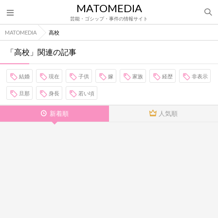
MATOMEDIA
芸能・ゴシップ・事件の情報サイト
MATOMEDIA
高校
「高校」関連の記事
結婚
現在
子供
嫁
家族
経歴
非表示
旦那
身長
若い頃
新着順
人気順