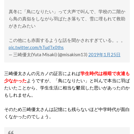
真冬に「鳥になりたい」って大声で叫んで、学校の二階か
ら鳥の真似をしながら羽ばたき落ちて、雪に埋もれて救助
がきたみたい
この他にも赤面するような話を聞かされすぎている。。。
pic.twitter.com/hTudTx0ths
— 三崎優太(Yuta Misaki) (@misakism13)
2019年1月25日
三崎優太さんの元カノの証言によれば
学生時代は根暗で友達も
少なかった
ようですが、「鳥になりたい」と叫んで本当に羽ば
たいたことから、学生生活に相当な鬱屈した思いがあったのか
もしれません。
そのため三崎優太さんは記憶にも残らないほど中学時代が面白
くなかったのでしょう。