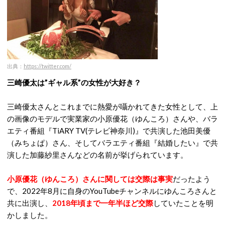
出典：
https://twitter.com/
三崎優太は”ギャル系”の女性が大好き？
三崎優太さんとこれまでに熱愛が囁かれてきた女性として、上
の画像のモデルで実業家の小原優花（ゆんころ）さんや、バラ
エティ番組『TiARY TV(テレビ神奈川)』で共演した池田美優
（みちょぱ）さん、そしてバラエティ番組『結婚したい』で共
演した加藤紗里さんなどの名前が挙げられています。
小原優花（ゆんころ）さんに関しては交際は事実
だったよう
で、2022年8月に自身のYouTubeチャンネルにゆんころさんと
共に出演し、
2018年頃まで一年半ほど交際
していたことを明
かしました。