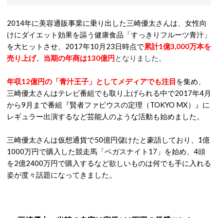
2014年に美容通販事業に乗り出した三崎優太さんは、女性向
けにダイエット効果を謳う健康食品「すっきりフルーツ青汁」
を大ヒットさせ、2017年10月23日時点で
累計1億3,000万本を
売り上げ、当期の年商は130億円
となりました。
年収12億円の「青汁王子」としてメディアでも注目
を集め、
三崎優太さんはテレビ番組でも取り上げられる中で2017年4月
から9月まで番組『賢者ファビウスの定理（TOKYO MX）』に
レギュラー出演するなど芸能人のような活動も始めました。
三崎優太さんは仮想通貨で50億円儲けたと豪語しており、1億
1000万円で購入した競走馬「ベガスナイト17」を始め、4頭
を2億2400万円で購入するなど欲しいものは何でも手に入れる
姿が度々話題になってきました。