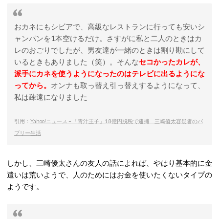
おカネにもシビアで、高級なレストランに行っても安いシ
ャンパンを1本空けるだけ。さすがに私と二人のときはカ
レのおごりでしたが、男友達が一緒のときは割り勘にして
いるときもありました（笑）。そんな
セコかったカレが、
派手にカネを使うようになったのはテレビに出るようにな
ってから。
オンナも取っ替え引っ替えするようになって、
私は疎遠になりました
引用：
Yahoo!ニュース – 「青汁王子」1.8億円脱税で逮捕 三崎優太容疑者のバ
ブリー生活
しかし、三崎優太さんの友人の話によれば、やはり基本的に金
遣いは荒いようで、人のためにはお金を使いたくないタイプの
ようです。