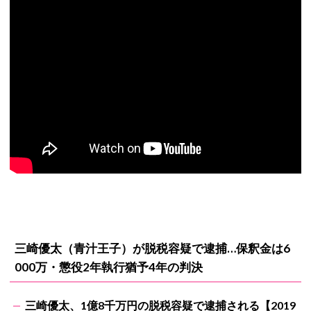
三崎優太（青汁王子）が脱税容疑で逮捕…保釈金は6
000万・懲役2年執行猶予4年の判決
三崎優太、1億8千万円の脱税容疑で逮捕される【2019