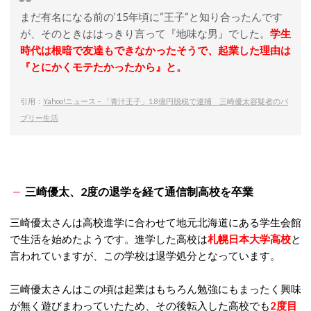
まだ有名になる前の’15年頃に“王子“と知り合ったんです
が、そのときははっきり言って『地味な男』でした。
学生
時代は根暗で友達もできなかったそうで、起業した理由は
『とにかくモテたかったから』と。
引用：
Yahoo!ニュース – 「青汁王子」1.8億円脱税で逮捕 三崎優太容疑者のバ
ブリー生活
三崎優太、2度の退学を経て通信制高校を卒業
三崎優太さんは高校進学に合わせて地元北海道にある学生会館
で生活を始めたようです。進学した高校は
札幌日本大学高校
と
言われていますが、この学校は退学処分となっています。
三崎優太さんはこの頃は起業はもちろん勉強にもまったく興味
が無く遊びまわっていたため、その後転入した高校でも
2度目