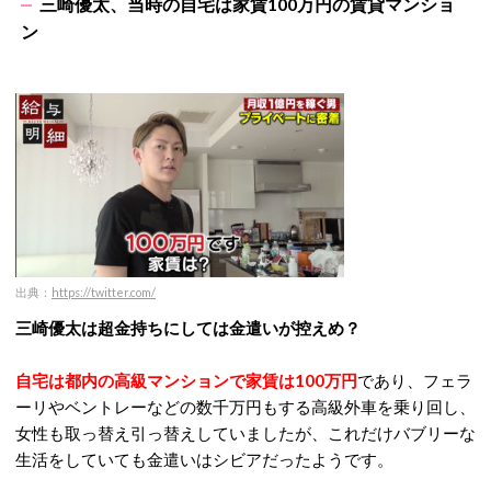
三崎優太、当時の自宅は家賃100万円の賃貸マンショ
ン
出典：
https://twitter.com/
三崎優太は超金持ちにしては金遣いが控えめ？
自宅は都内の高級マンションで家賃は100万円
であり、フェラ
ーリやベントレーなどの数千万円もする高級外車を乗り回し、
女性も取っ替え引っ替えしていましたが、これだけバブリーな
生活をしていても金遣いはシビアだったようです。