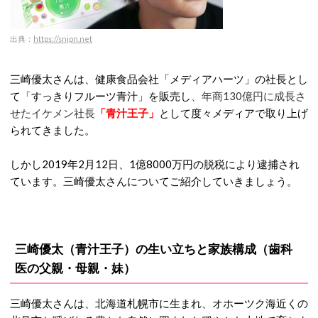
出典：
https://snjpn.net
三崎優太さんは、健康食品会社「メディアハーツ」の社長とし
て「すっきりフルーツ青汁」を販売し
、
年商130億円に成長さ
せたイケメン社長
「青汁王子」
として度々メディアで取り上げ
られてきました。
しかし2019年2月12日、1億8000万円の脱税により逮捕され
ています。三崎優太さんについてご紹介していきましょう。
三崎優太（青汁王子）の生い立ちと家族構成（歯科
医の父親・母親・妹）
三崎優太さんは、北海道札幌市に生まれ、オホーツク海近くの