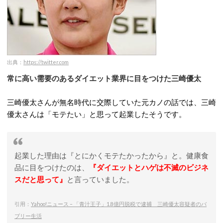
出典：
https://twitter.com
常に高い需要のあるダイエット業界に目をつけた三崎優太
三崎優太さんが無名時代に交際していた元カノの話では、三崎
優太さんは「モテたい」と思って起業したそうです。
起業した理由は『とにかくモテたかったから』と。健康食
品に目をつけたのは、
『ダイエットとハゲは不滅のビジネ
スだと思って』
と言っていました。
引用：
Yahoo!ニュース – 「青汁王子」1.8億円脱税で逮捕 三崎優太容疑者のバ
ブリー生活