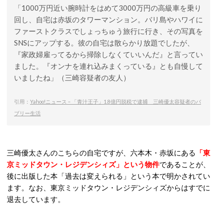
「1000万円近い腕時計をはめて3000万円の高級車を乗り
回し、自宅は赤坂のタワーマンション。バリ島やハワイに
ファーストクラス
でしょっちゅう旅行に行き、その写真を
SNSにアップする。彼の自宅は散らかり放題でしたが、
『家政婦雇ってるから掃除しなくていいんだ』と言ってい
ました。『オンナを連れ込みまくっている』とも自慢して
いましたね」（三崎容疑者の友人）
引用：
Yahoo!ニュース – 「青汁王子」1.8億円脱税で逮捕 三崎優太容疑者のバ
ブリー生活
三崎優太さんのこちらの自宅ですが、六本木・赤坂にある
「東
京ミッドタウン・レジデンシィズ」という物件
であることが、
後に出版した本「過去は変えられる」という本で明かされてい
ます。なお、東京ミッドタウン・レジデンシィズからはすでに
退去しています。