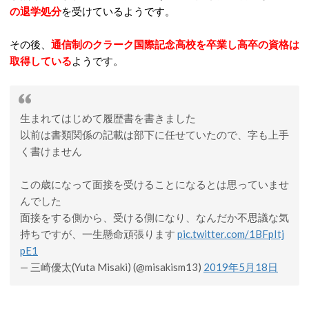
の退学処分
を受けているようです。
その後、
通信制のクラーク国際記念高校を卒業し
高卒の資格は
取得している
ようです。
生まれてはじめて履歴書を書きました
以前は書類関係の記載は部下に任せていたので、字も上手
く書けません
この歳になって面接を受けることになるとは思っていませ
んでした
面接をする側から、受ける側になり、なんだか不思議な気
持ちですが、一生懸命頑張ります
pic.twitter.com/1BFpItj
pE1
— 三崎優太(Yuta Misaki) (@misakism13)
2019年5月18日