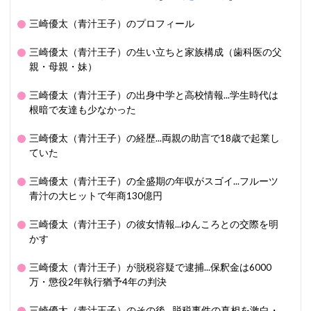
三崎優太（青汁王子）のプロフィール
三崎優太（青汁王子）の生い立ちと家族構成（歯科医の父
親・母親・妹）
三崎優太（青汁王子）の出身中学と高校情報...学生時代は
根暗で友達も少なかった
三崎優太（青汁王子）の経歴...両親の助言で18歳で起業し
ていた
三崎優太（青汁王子）の全盛期の年収がスゴイ...フルーツ
青汁の大ヒットで年商130億円
三崎優太（青汁王子）の彼女情報...ゆんころとの交際を明
かす
三崎優太（青汁王子）が脱税容疑で逮捕...保釈金は6000
万・懲役2年執行猶予4年の判決
三崎優太（青汁王子）のその後…脱税事件の真相を激白・