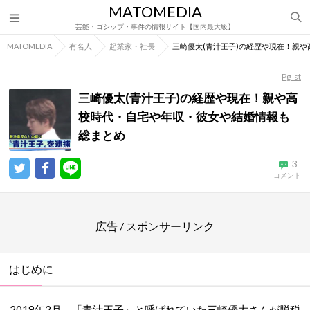
MATOMEDIA
芸能・ゴシップ・事件の情報サイト【国内最大級】
MATOMEDIA
有名人
起業家・社長
三崎優太(青汁王子)の経歴や現在！親
Pg_st
三崎優太(青汁王子)の経歴や現在！親や高
校時代・自宅や年収・彼女や結婚情報も
総まとめ
3
コメント
広告 / スポンサーリンク
はじめに
2019年2月、「青汁王子」と呼ばれていた三崎優太さんが脱税