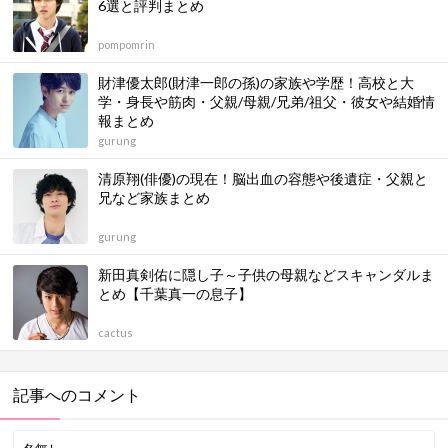
6選と評判まとめ
pompomrin
財津優太郎(財津一郎の孫)の家族や学歴！高校と大
学・身長や筋肉・父親/母親/兄弟/祖父・彼女や結婚情
報まとめ
gurung
清原翔(俳優)の現在！脳出血の容態や後遺症・父親と
兄など家族まとめ
gurung
新田真剣佑に隠し子～子供の母親などスキャンダルま
とめ【千葉真一の息子】
cactus
記事へのコメント