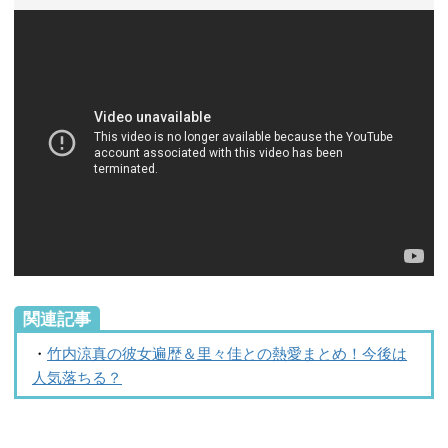
関連記事
・
竹内涼真の彼女遍歴＆里々佳との熱愛まとめ！今後は
人気落ちる？