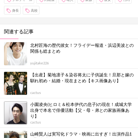
身長
高校
関連する記事
北村匠海の歴代彼女！フライデー報道・浜辺美波との
関係も総まとめ
yujitake226
【出産】菊地凛子＆染谷将太に子供誕生！旦那と嫁の
馴れ初め・結婚・現在まとめ【キス画像あり】
cactus
小園凌央(ヒロミ＆松本伊代の息子)の現在！成城大学
出身で本名で俳優活動【父・母・弟との家族画像あ
り】
cactus
山崎賢人は実写化ドラマ・映画に出すぎ！出演作品1