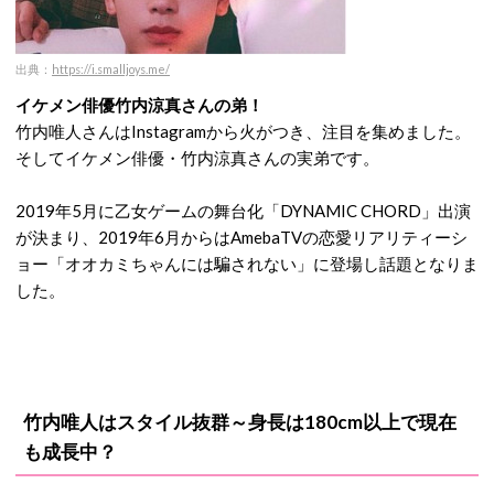
出典：
https://i.smalljoys.me/
イケメン俳優竹内涼真さんの弟！
竹内唯人さんはInstagramから火がつき、注目を集めました。
そしてイケメン俳優・竹内涼真さんの実弟です。
2019年5月に乙女ゲームの舞台化「DYNAMIC CHORD」出演
が決まり、2019年6月からはAmebaTVの恋愛リアリティーシ
ョー「オオカミちゃんには騙されない」に登場し話題となりま
した。
竹内唯人はスタイル抜群～身長は180cm以上で現在
も成長中？