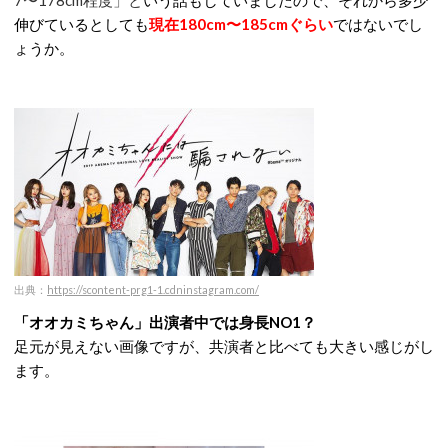
7〜178cm程度」と
いう話もしていましたので、それから多少
伸びているとしても
現在180cm〜185cmぐらい
ではないでし
ょうか。
出典：
https://scontent-prg1-1.cdninstagram.com/
「オオカミちゃん」出演者中では身長NO1？
足元が見えない画像ですが、共演者と比べても大きい感じがし
ます。