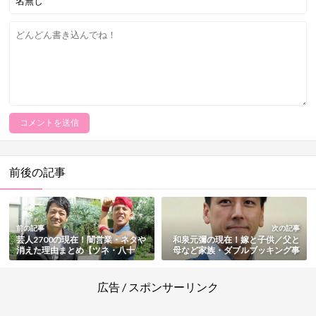
前後の記事
前の記事
次の記事
芸人2700の現在！闇営業・ネタや
和泉元彌の現在！嫁と子供／父と
消えた理由まとめ【ツネ・八十
母など家族・ダブルブッキング事
島】
件も総まとめ
広告 / スポンサーリンク