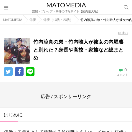
MATOMEDIA
芸能・ゴシップ・事件の情報サイト【国内最大級】
MATOMEDIA
俳優
俳優（10代・20代）
竹内涼真の弟・竹内唯人が彼女の
cactus
竹内涼真の弟・竹内唯人が彼女の内堀凛
と別れた？身長や高校・家族など総まと
め
0
コメント
広告 / スポンサーリンク
はじめに
俳優・モデルとして活動する竹内唯人さんは、イケメン俳優・