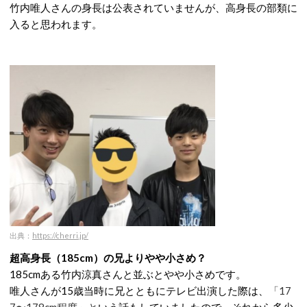
竹内唯人さんの身長は公表されていませんが、高身長の部類に
入ると思われます。
出典：
https://cherri.jp/
超高身長（185cm）の兄よりやや小さめ？
185cmある竹内涼真さんと並ぶとやや小さめです。
唯人さんが15歳当時に兄とともにテレビ出演した際は、
「17