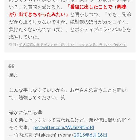
い？」と質問を受けると、
「番組に出したことで（興味
が）出てきちゃったみたい」
と明かしつつ、「でも、兄弟
だから違うじゃないですか、絶対僕のほうがカッコイイ。
負けたくないんです（笑）」とポジティブにライバル心を
燃やしていた。
引用：
竹内涼真の兄弟ゲンカが「愛おしい」 イケメン弟にライバル心燃やす
弟よ
こんな事しなくていいから、お母さんの言うことを聞い
て、勉強してください。笑
確かに似てる😂
よく弟にそっくりって言われるけど、弟が俺に似たの‼️^ ^
そこ大事。
pic.twitter.com/WUmz8f5oBI
— 竹内涼真 (@takeuchi_ryoma)
2015年6月16日