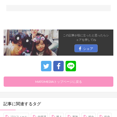
この記事が役に立ったと思ったら
シ
ェア
を押してね
シェア
MATOMEDIAトップページに戻る
記事に関連するタグ
プロフィール
内堀凛
唯人
家族
彼女
竹内