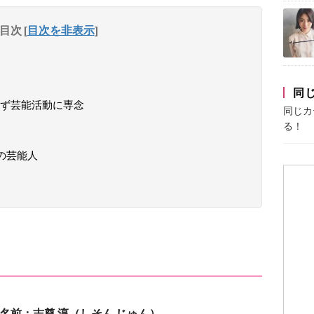
目次
[
目次を非表示
]
同
ず芸能活動に専念
同じカ
る！
の芸能人
名前：志尊 淳（しそん じゅん）