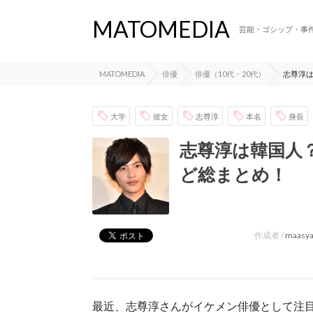
MATOMEDIA
芸能・ゴシップ・事
MATOMEDIA
俳優
俳優（10代・20代）
志尊淳
大学
彼女
志尊淳
本名
身長
志尊淳は韓国人
ど総まとめ！
作成者 /
maasy
最近、志尊淳さんがイケメン俳優として注