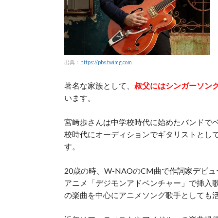
出典：
https://pbs.twimg.com
著名な家族として、
叔父にはシンガーソン
います。
宮﨑歩さんは中学校時代に始めたバンドで
校時代にオーディションでギタリストとし
す。
20歳の時、W-NAOのCM曲で作詞家デビュ
アニメ「デジモンアドベンチャー」で挿入歌「b
の楽曲を中心にアニメソング歌手としても