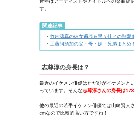
近年はアーティストやアイドルへの楽曲提
す。
関連記事
・
竹内涼真の彼女遍歴＆里々佳との熱愛
・
工藤阿須加の父・母・妹・兄弟まとめ
志尊淳の身長は？
最近のイケメン俳優はただ顔がイケメンと
っています。そんな
志尊淳さんの身長は178
他の最近の若手イケメン俳優では山﨑賢人さん1
cmなので比較的高い方ですね！