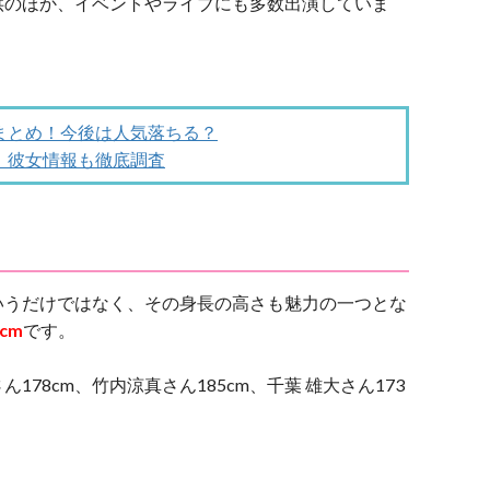
供のほか、イベントやライブにも多数出演していま
まとめ！今後は人気落ちる？
！彼女情報も徹底調査
いうだけではなく、その身長の高さも魅力の一つとな
cm
です。
78cm、竹内涼真さん185cm、千葉 雄大さん173