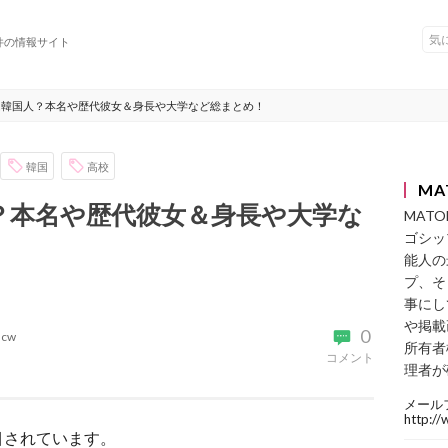
件の情報サイト
は韓国人？本名や歴代彼女＆身長や大学など総まとめ！
韓国
高校
MA
？本名や歴代彼女＆身長や大学な
MAT
ゴシッ
能人の
プ、そ
事にし
や掲載
0
acw
所有者
コメント
理者が
メール
http:/
目されています。