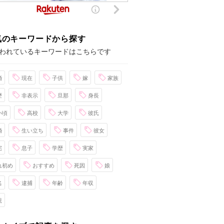
気のキーワードから探す
われているキーワードはこちらです
婚
現在
子供
嫁
家族
歴
非表示
旦那
身長
い頃
高校
大学
彼氏
婚
生い立ち
事件
彼女
宅
息子
学歴
実家
れ初め
おすすめ
死因
娘
名
逮捕
年齢
年収
親