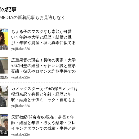
新の記事
OMEDIAの新着記事もお見逃しなく
ちょる子のマスクなし素顔が可愛
い？年齢や大学と経歴・結婚と旦
那・年収や資産・堀北真希に似てる
画像もまとめ
yujitake226
広重果音の現在！長崎の実家・大学
や武田塾の経歴・かわいい説と整形
疑惑・彼氏やロマンス詐欺事件での
逮捕もまとめ
yujitake226
カノックスター(かの)の嫁ヨメックは
稲垣奈恋？身長と年齢・経歴と年
収・結婚と子供ミニック・自宅もま
とめ
yujitake226
天野敬紀(傾奇者)の現在！身長と年
齢・経歴と年収・彼女や結婚・ブレ
イキングダウンでの成績・事件と逮
捕もまとめ
yujitake226