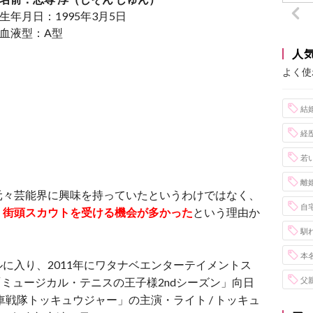
生年月日：1995年3月5日
血液型：A型
人
よく使
結
経
若
離
元々芸能界に興味を持っていたというわけではなく、
自
、街頭スカウトを受ける機会が多かった
という理由か
馴
本
に入り、2011年にワタナベエンターテイメントス
「ミュージカル・テニスの王子様2ndシーズン」向日
父
車戦隊トッキュウジャー」の主演・ライト / トッキュ