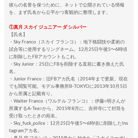
彼らの名誉を保つために、ネットで公開されている情報
を、まず氏名から公平かつ客観的に整理します。
①真月 スカイ ジュニアー ダ シルバー
【氏名】
・Sky Franco（スカイ フランコ）：地下格闘技や柔術の
試合等に使用するリングネーム。12月25日午後5〜6時頃
に削除したFBアカウントもこれ。
・Sky Junior：25日にFBを削除する直前に書き換えた氏
名。
・Junior Franco：旧FBアカ氏名（2014年まで更新。現在
でも閲覧可能。モデル事務所B-TOKYOに2013年10月5日
から所属と記載有り。
・Walter Franco（ワルテル フランコ）：伊藤○明さんが
所属するA-Tea○から、2015年8月に、吉祥寺にて封筒を
受け取ったときの宛名。
・Sky_fuck_police：12月25日午後5〜6時頃に削除したIns
tagramアカ名。
・真月 空 フランコ：2015年から始めた「スカイコーポレ