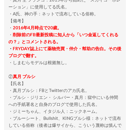
ーション」に使用してる氏名。
・A氏、神の手：ネットで流布している俗称。
【備考】
・
2016年4月時点で20歳。
・
削除前のFB最新投稿に知人から「いつ金返してくれる
の？」とコメントされる。
・
FRYDAY誌上にて薬物売買・仲介・幇助の告白。その後
ブログで翻す。
・しまむらモデルは根拠無し。
②
真月 ブルシ
【氏名】
・真月ブルシ：FBとTwitterのアカ氏名。
・ブルシ・ジリエン・ シルバー・真月：獄中にいる仲間
への手紙署名と自身のブログで使用した氏名。
・ジミーちゃん、イタジル人：ニックネーム。
・ブルーシート、Bullshit、KINGブルシ様：ネットで流布
している俗称（後者は爆サイから、こういう蔑称は慎んで