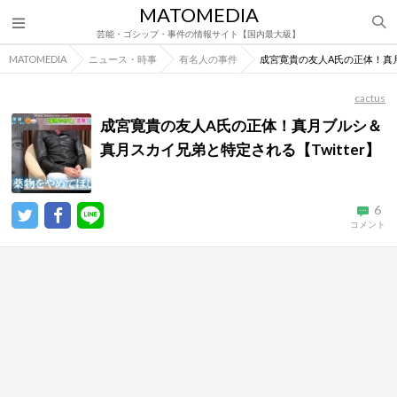
MATOMEDIA
芸能・ゴシップ・事件の情報サイト【国内最大級】
MATOMEDIA
ニュース・時事
有名人の事件
成宮寛貴の友人A氏の正体！真月
cactus
成宮寛貴の友人A氏の正体！真月ブルシ＆
真月スカイ兄弟と特定される【Twitter】
6
コメント