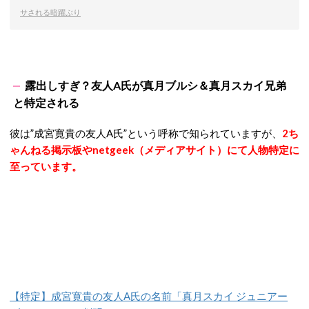
サされる暗躍ぶり
露出しすぎ？友人A氏が真月ブルシ＆真月スカイ兄弟
と特定される
彼は”成宮寛貴の友人A氏”という呼称で知られていますが、
2ち
ゃんねる掲示板やnetgeek（メディアサイト）にて人物特定に
至っています。
【特定】成宮寛貴の友人A氏の名前「真月スカイ ジュニアー