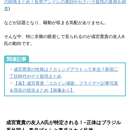
の関係まとめ！長男アンドレの素顔やセクハラ疑惑の真相を調
査
)
などが話題となり、騒動が収まる気配がありません。
そんな中、特に非難の眼差しで見られるのが成宮寛貴の友人A
氏の動向です。
関連記事
・
成宮寛貴の性格は？カミングアウトって本当？新宿二
丁目時代やゲイ疑惑まとめ
・
【薬】成宮寛貴「コカイン場面」フライデー記事写真
＆現在の状況まとめ【画像あり】
成宮寛貴の友人A氏が特定される！~正体はブラジル