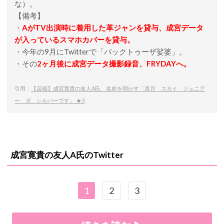
な）。
【備考】
・
AがTV出演時に着用した革ジャンを貸与、成宮データ
が入っているスマホカバーを貸与。
・今年の9月にTwitterで「バックトゥーザ娑婆」。
・その
2ヶ月後に成宮データ撮影録音、FRYDAYへ。
引用：
【芸能】成宮寛貴の友人A氏、名前を明かす「真月 スカイ ジュニア
ー ダ シルバーです」 ★3
成宮寛貴の友人A氏のTwitter
1
2
3