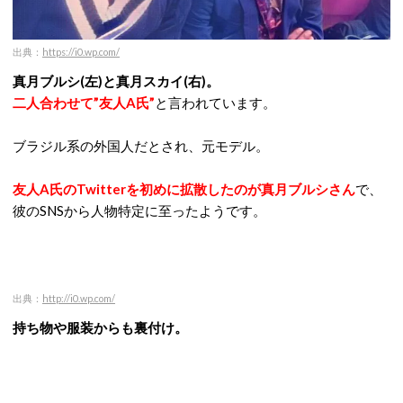
出典：
https://i0.wp.com/
真月ブルシ(左)と真月スカイ(右)。
二人合わせて”友人A氏”
と言われています。
ブラジル系の外国人だとされ、元モデル。
友人A氏のTwitterを初めに拡散したのが真月ブルシさん
で、
彼のSNSから人物特定に至ったようです。
出典：
http://i0.wp.com/
持ち物や服装からも裏付け。