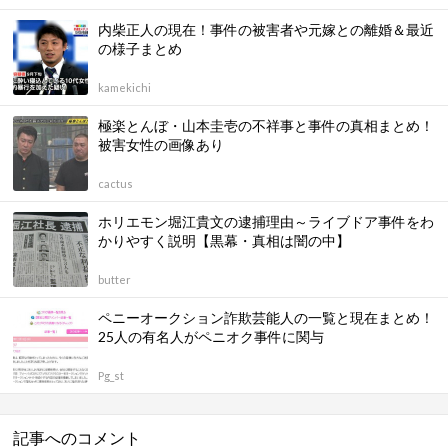
内柴正人の現在！事件の被害者や元嫁との離婚＆最近
の様子まとめ
kamekichi
極楽とんぼ・山本圭壱の不祥事と事件の真相まとめ！
被害女性の画像あり
cactus
ホリエモン堀江貴文の逮捕理由～ライブドア事件をわ
かりやすく説明【黒幕・真相は闇の中】
butter
ペニーオークション詐欺芸能人の一覧と現在まとめ！
25人の有名人がペニオク事件に関与
Pg_st
記事へのコメント