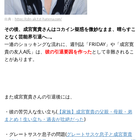
出典：
https://cdn-ak.f.st-hatena.com/
その後、成宮寛貴さんはコカイン疑惑を微妙なまま、晴らすこ
となく芸能界引退へ…。
一連のショッキングな流れに、週刊誌「FRIDAY」や「成宮寛
貴の友人A氏」は、
彼の引退要因を作った
として非難されるこ
とがあります。
また成宮寛貴さんの引退後には、
・彼の苦労人な生い立ち(
【家族】成宮寛貴の父親・母親・弟
まとめ！生い立ち・過去が壮絶だった
)
・グレートサスケ息子の問題(
グレートサスケ息子と成宮寛貴