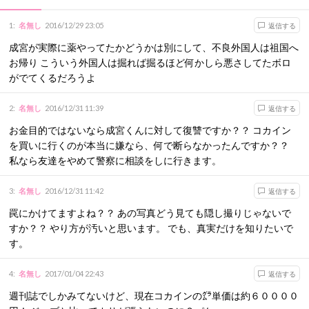
1
:
名無し
2016/12/29 23:05
返信する
成宮が実際に薬やってたかどうかは別にして、不良外国人は祖国へ
お帰り こういう外国人は掘れば掘るほど何かしら悪さしてたボロ
がでてくるだろうよ
2
:
名無し
2016/12/31 11:39
返信する
お金目的ではないなら成宮くんに対して復讐ですか？？ コカイン
を買いに行くのが本当に嫌なら、何で断らなかったんですか？？
私なら友達をやめて警察に相談をしに行きます。
3
:
名無し
2016/12/31 11:42
返信する
罠にかけてますよね？？ あの写真どう見ても隠し撮りじゃないで
すか？？ やり方が汚いと思います。 でも、真実だけを知りたいで
す。
4
:
名無し
2017/01/04 22:43
返信する
週刊誌でしかみてないけど、現在コカインの㌘単価は約６００００