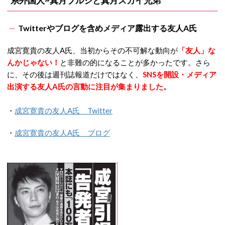
系外国人~真月ブルシと真月スカイ兄弟
Twitterやブログを含めメディア露出する友人A氏
成宮寛貴の友人A氏、当初からその不可解な動向が
「友人」な
んかじゃない！
と非難の的になることが多かったです。さら
に、その後は週刊誌報道だけではなく、
SNSを開設・メディア
出演する友人A氏の言動に注目が集まりました。
・
成宮寛貴の友人A氏 Twitter
・
成宮寛貴の友人A氏 ブログ