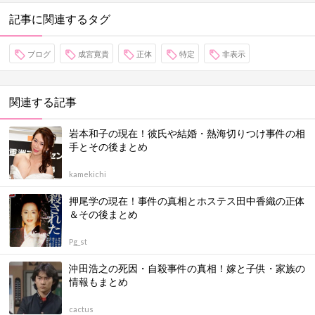
記事に関連するタグ
ブログ
成宮寛貴
正体
特定
非表示
関連する記事
岩本和子の現在！彼氏や結婚・熱海切りつけ事件の相
手とその後まとめ
kamekichi
押尾学の現在！事件の真相とホステス田中香織の正体
＆その後まとめ
Pg_st
沖田浩之の死因・自殺事件の真相！嫁と子供・家族の
情報もまとめ
cactus