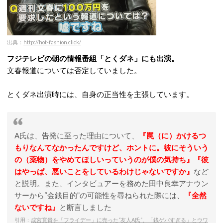
出典：
http://hot-fashion.click/
フジテレビの朝の情報番組「とくダネ」にも出演。
文春報道については否定していました。
とくダネ出演時には、自身の正当性を主張しています。
A氏は、告発に至った理由について、
『罠（に）かけるつ
もりなんてなかったんですけど、ホントに。彼にそういう
の（薬物）をやめてほしいっていうのが僕の気持ち』『彼
はやっぱ、悪いことをしているわけじゃないですか』
など
と説明。また、インタビュアーを務めた田中良幸アナウン
サーから“金銭目的”の可能性を尋ねられた際には、
『全然
ないですね』
と断言しました
引用：
成宮寛貴を「フライデー」に売った“友人A氏”、「銭ゲバすぎる」とウワ