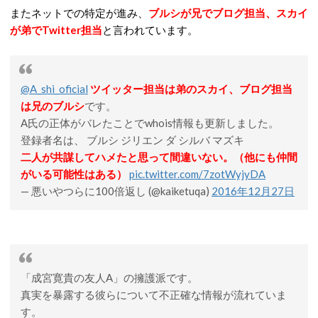
またネットでの特定が進み、
ブルシが兄でブログ担当、スカイ
が弟でTwitter担当
と言われています。
@A_shi_oficial
ツイッター担当は弟のスカイ、ブログ担当
は兄のブルシ
です。
A氏の正体がバレたことでwhois情報も更新しました。
登録者名は、 ブルシ ジリエン ダ シルバ マズキ
二人が共謀してハメたと思って間違いない。（他にも仲間
がいる可能性はある）
pic.twitter.com/7zotWyjyDA
— 悪いやつらに100倍返し (@kaiketuqa)
2016年12月27日
「成宮寛貴の友人A」の擁護派です。
真実を暴露する彼らについて不正確な情報が流れていま
す。