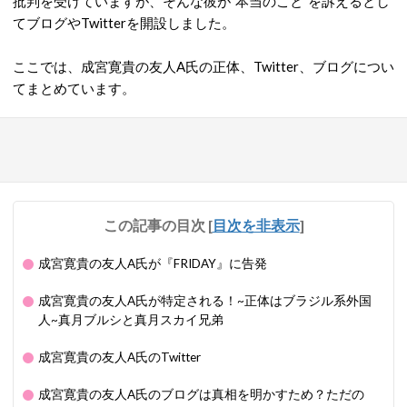
批判を受けていますが、そんな彼が”本当のこと”を訴えるとし
てブログやTwitterを開設しました。
ここでは、成宮寛貴の友人A氏の正体、Twitter、ブログについ
てまとめています。
この記事の目次
[
目次を非表示
]
成宮寛貴の友人A氏が『FRIDAY』に告発
成宮寛貴の友人A氏が特定される！~正体はブラジル系外国
人~真月ブルシと真月スカイ兄弟
成宮寛貴の友人A氏のTwitter
成宮寛貴の友人A氏のブログは真相を明かすため？ただの