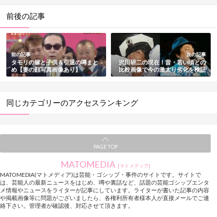
前後の記事
前の記事
次の記事
タモリの嫁と子供＆引退の噂まと
沢田研二の現在！昔・若い頃との
め【妻の顔写真画像あり】
比較画像で今の激太り劣化を検証
同じカテゴリーのアクセスランキング
PAGE TOP
MATOMEDIA
[マトメディア]
MATOMEDIA(マトメディア)は芸能・ゴシップ・事件のサイトです。サイトで
は、芸能人の最新ニュースをはじめ、噂や裏話など、話題の芸能ゴシップエンタ
メ情報やニュースをライターが記事にしています。ライターが書いた記事の内容
や掲載画像等に問題がございましたら、各権利所有者様本人が直接メールでご連
絡下さい。管理者が確認後、対応させて頂きます。