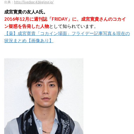
出典：
http://livedoor.4.blogimg.jp/
成宮寛貴の友人A氏。
2016年12月に週刊誌「FRIDAY」に、成宮寛貴さんのコカイ
ン疑惑を告発した人物
として知られています。
【薬】成宮寛貴「コカイン場面」フライデー記事写真＆現在の
状況まとめ【画像あり】