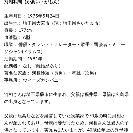
河相我聞（かあい・がもん）
生年月日： 1975年5月24日
出生地： 埼玉県大宮市（現：埼玉県さいたま市）
身長： 177cm
血液型： A型
職業： 俳優・タレント・ナレーター・歌手・司会者・ミュー
ジシャン(ドラムス)
活動期間： 1991年 –
配偶者： なし（離婚歴あり）
著名な家族： 河相沙羅（長男）・竜跳（次男）
事務所： ウィーズカンパニー
河相さんは埼玉県蕨市に生まれ、父親は福井県、母親は広島県
の出身となっています。
父親は玩具店などを経営していた実業家で70歳の時に河相さ
んが産まれており、母親は妾だったため、河相さんは愛人の子
供となっています。実兄も1人いますが、40歳位年上の異母姉