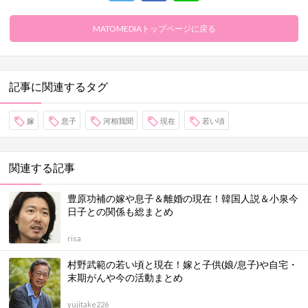
MATOMEDIAトップページに戻る
記事に関連するタグ
嫁
息子
河相我聞
現在
若い頃
関連する記事
豊原功補の嫁や息子＆離婚の現在！韓国人説＆小泉今
日子との関係も総まとめ
risa
村野武範の若い頃と現在！嫁と子供(娘/息子)や自宅・
末期がんや今の活動まとめ
yujitake226