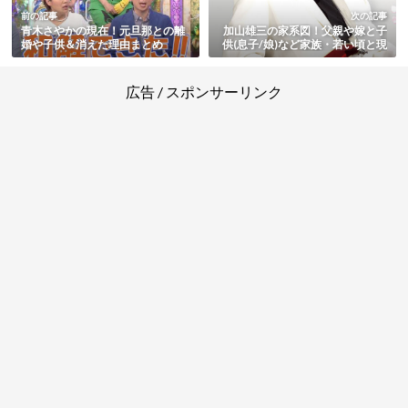
前の記事
次の記事
青木さやかの現在！元旦那との離
加山雄三の家系図！父親や嫁と子
婚や子供＆消えた理由まとめ
供(息子/娘)など家族・若い頃と現
在も総まとめ
広告 / スポンサーリンク