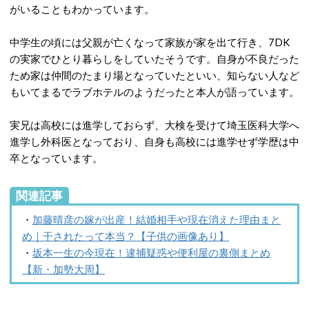
がいることもわかっています。
中学生の頃には父親が亡くなって家族が家を出て行き、7DK
の実家でひとり暮らしをしていたそうです。自身が不良だった
ため家は仲間のたまり場となっていたといい、知らない人など
もいてまるでラブホテルのようだったと本人が語っています。
実兄は高校には進学しておらず、大検を受けて埼玉医科大学へ
進学し外科医となっており、自身も高校には進学せず学歴は中
卒となっています。
関連記事
・
加藤晴彦の嫁が出産！結婚相手や現在消えた理由まと
め｜干されたって本当？【子供の画像あり】
・
坂本一生の今現在！逮捕疑惑や便利屋の裏側まとめ
【新・加勢大周】