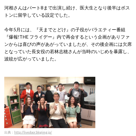
河相さんはパート8まで出演し続け、医大生となり後半はボス
トンに留学している設定でした。
今年5月には、『天までとどけ』の子役がバラエティー番組
『爆報!THE フライデー』内で再会するという企画がありファ
ンからは喜びの声があがっていましたが、その後企画には欠席
となっていた長女役の若林志穂さんが当時のいじめを暴露し、
波紋が広がっていました。
出典：
http://livedoor.blogimg.jp/