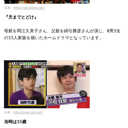
出典：
https://pbs.twimg.com/
『天までとどけ』
母親を岡江久美子さん、父親を綿引勝彦さんが演じ、8男5女
の15人家族を描いたホームドラマとなっています。
出典：
http://up.gc-img.net/
当時は15歳