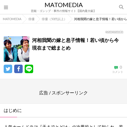
MATOMEDIA
芸能・ゴシップ・事件の情報サイト【国内最大級】
MATOMEDIA
俳優
俳優（50代以上）
河相我聞の嫁と息子情報！若い頃から
pompomrin
河相我聞の嫁と息子情報！若い頃から今
現在まで総まとめ
0
コメント
広告 / スポンサーリンク
はじめに
人気ホームドラマ『天までとどけ』の次男役として知られ、若