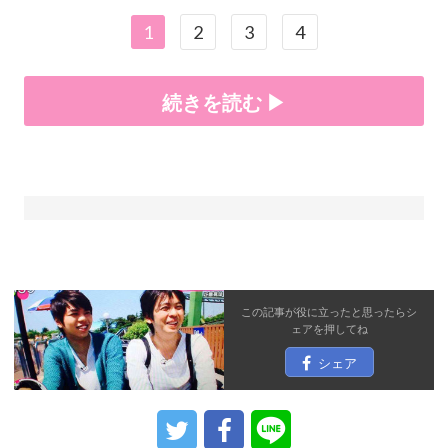
1
2
3
4
続きを読む ▶
この記事が役に立ったと思ったら
シ
ェア
を押してね
シェア