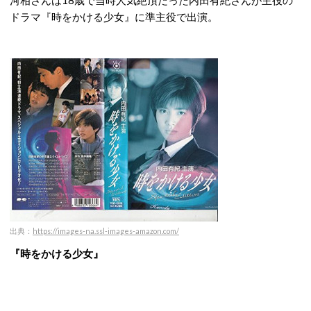
河相さんは18歳で当時人気絶頂だった内田有紀さんが主役の
ドラマ『時をかける少女』に準主役で出演。
出典：
https://images-na.ssl-images-amazon.com/
『時をかける少女』