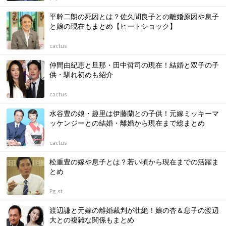
平幹二朗の死因とは？佐久間良子との離婚原因や息子
と娘の現在もまとめ【ヒートショック】
cactus
仲間由紀恵と旦那・田中哲司の現在！結婚と双子の子
供・馴れ初めも紹介
cactus
水谷豊の娘・趣里は伊藤蘭との子供！元嫁ミッキーマ
ッケンジーとの結婚・離婚から現在まで総まとめ
cactus
松重豊の嫁や息子とは？若い頃から現在までの活躍ま
とめ
Pg_st
渡辺謙と元嫁の離婚裁判が壮絶！娘の杏＆息子の渡辺
大との複雑な関係もまとめ