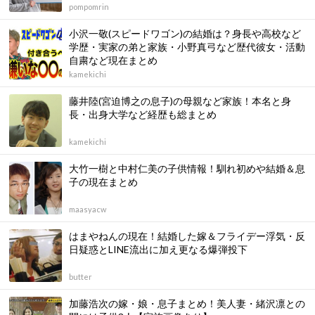
pompomrin
小沢一敬(スピードワゴン)の結婚は？身長や高校など
学歴・実家の弟と家族・小野真弓など歴代彼女・活動
自粛など現在まとめ
kamekichi
藤井陸(宮迫博之の息子)の母親など家族！本名と身
長・出身大学など経歴も総まとめ
kamekichi
大竹一樹と中村仁美の子供情報！馴れ初めや結婚＆息
子の現在まとめ
maasyacw
はまやねんの現在！結婚した嫁＆フライデー浮気・反
日疑惑とLINE流出に加え更なる爆弾投下
butter
加藤浩次の嫁・娘・息子まとめ！美人妻・緒沢凛との