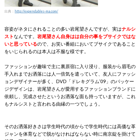
出典：
http://expendables-ma.com/
容姿がネタにされることの多い岩尾望さんですが、実は
ナルシ
スト
なんです。
岩尾望さん自身はは自分の事をブサイクではな
いと思っている
ので、お笑い番組においてブサイクであること
をいじられるのは本人は不服な様です。
ファッションが趣味で主に裏原宿に入り浸り、服装から眉毛の
手入れまでお洒落には人一倍気を遣っていて、友人にファッシ
ョンデザイナーが多く、DVD「ドレキグラム’09」のパッケー
ジデザインは、岩尾望さんが愛用するファッションブランドに
依頼し、完成させたというお洒落な面も持っていますが、これ
もナルシストと言われる由縁の一つでしょう。
そのお洒落好きさは学生時代の頃からで学生時代には高価な革
ジャンを体育などで脱がなければならない時に南京錠を掛けて