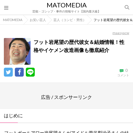
MATOMEDIA
芸能・ゴシップ・事件の情報サイト【国内最大級】
MATOMEDIA
お笑い芸人
芸人（コンビ・男性）
フット岩尾望の歴代彼女＆
maasyacw
フット岩尾望の歴代彼女＆結婚情報！性
格やイケメン改造画像も徹底紹介
0
コメント
広告 / スポンサーリンク
はじめに
フットボールアワー岩尾望さんがアイドル菅谷梨沙子さんの結