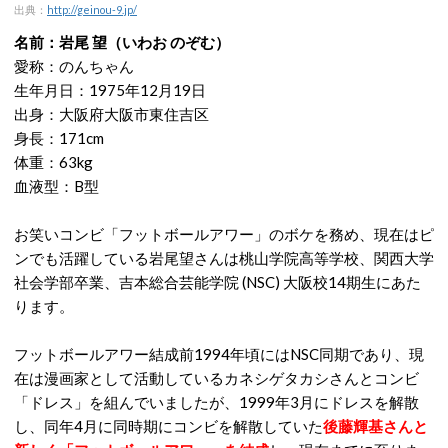
出典：
http://geinou-9.jp/
名前：岩尾 望（いわお のぞむ）
愛称：のんちゃん
生年月日：1975年12月19日
出身：大阪府大阪市東住吉区
身長：171cm
体重：63kg
血液型：B型
お笑いコンビ「フットボールアワー」のボケを務め、現在はピ
ンでも活躍している岩尾望さんは桃山学院高等学校、関西大学
社会学部卒業、吉本総合芸能学院 (NSC) 大阪校14期生にあた
ります。
フットボールアワー結成前1994年頃にはNSC同期であり、現
在は漫画家として活動しているカネシゲタカシさんとコンビ
「ドレス」を組んでいましたが、1999年3月にドレスを解散
し、同年4月に同時期にコンビを解散していた
後藤輝基さんと