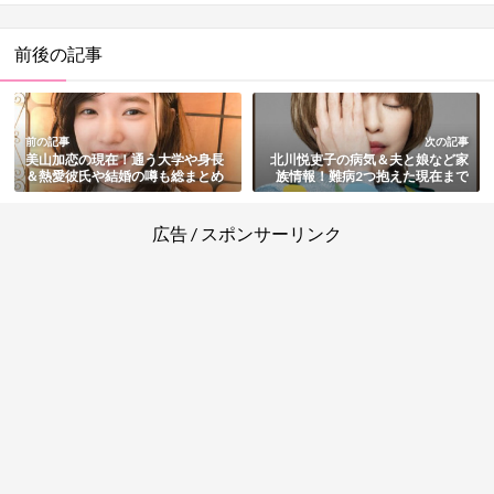
前後の記事
前の記事
次の記事
美山加恋の現在！通う大学や身長
北川悦吏子の病気＆夫と娘など家
＆熱愛彼氏や結婚の噂も総まとめ
族情報！難病2つ抱えた現在まで
総まとめ
広告 / スポンサーリンク