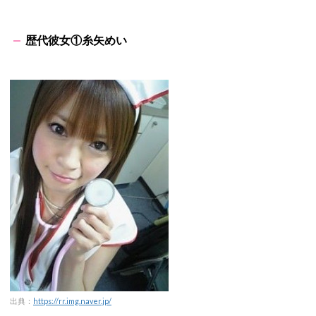
歴代彼女①糸矢めい
出典：
https://rr.img.naver.jp/