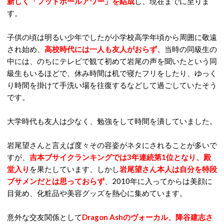
新しく「フットボールアワー」を結成
し、現在までに至りま
す。
子供の頃は明るい少年でしたが小学校高学年頃から周囲に敬遠
され始め、
高校時代には一人も友人がおらず、
当時の同級生の
中には、のちにテレビで観て初めて岩尾の声を聞いたという同
級生もいるほどで、休み時間は机で寝たフリをしたり、ゆっく
り時間を掛けて手洗い場を往復するなどして過ごしていたそう
です。
大学時代も友人は少なく、勉強をして時間を潰していました。
岩尾望さんと言えば度々その容姿がネタにされることが多いで
すが、
吉本ブサイクランキングでは3年連続第1位となり、殿
堂入り
を果たしています、しかし
岩尾望さん本人は自分を特段
ブサメンだとは思っておらず
、2010年に入ってからは美顔に
目覚め、化粧品や美容グッズを熱心に集めています。
意外な交友関係として
Dragon Ashのヴォーカル、降谷建志さ