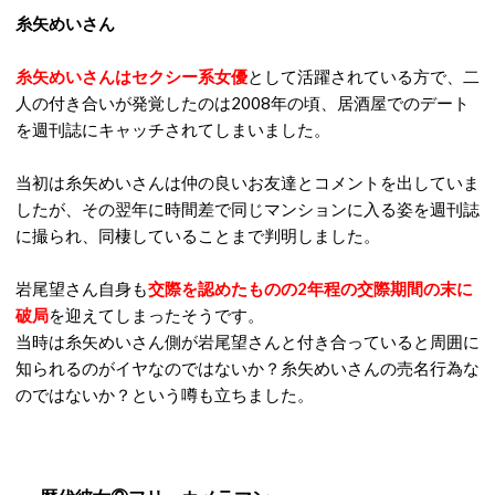
糸矢めいさん
糸矢めいさんはセクシー系女優
として活躍されている方で、二
人の付き合いが発覚したのは2008年の頃、居酒屋でのデート
を週刊誌にキャッチされてしまいました。
当初は糸矢めいさんは仲の良いお友達とコメントを出していま
したが、その翌年に時間差で同じマンションに入る姿を週刊誌
に撮られ、同棲していることまで判明しました。
岩尾望さん自身も
交際を認めたものの2年程の交際期間の末に
破局
を迎えてしまったそうです。
当時は糸矢めいさん側が岩尾望さんと付き合っていると周囲に
知られるのがイヤなのではないか？糸矢めいさんの売名行為な
のではないか？という噂も立ちました。