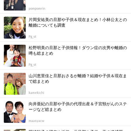
pompomrin
片岡安祐美の旦那や子供＆現在まとめ！小林公太との
離婚についても調査
Pg_st
松野明美の旦那と子供情報！ダウン症の次男や離婚の
噂も総まとめ
Pg_st
山川恵里佳と旦那おさるが離婚？結婚や子供＆現在ま
で総まとめ
kamekichi
向井亜紀の旦那や子供の代理出産＆子宮頸がんのステ
ージなど総まとめ
maasyacw