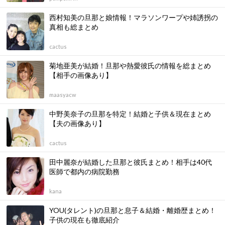
西村知美の旦那と娘情報！マラソンワープや姉誘拐の
真相も総まとめ
cactus
菊地亜美が結婚！旦那や熱愛彼氏の情報を総まとめ
【相手の画像あり】
maasyacw
中野美奈子の旦那を特定！結婚と子供＆現在まとめ
【夫の画像あり】
cactus
田中麗奈が結婚した旦那と彼氏まとめ！相手は40代
医師で都内の病院勤務
kana
YOU(タレント)の旦那と息子＆結婚・離婚歴まとめ！
子供の現在も徹底紹介