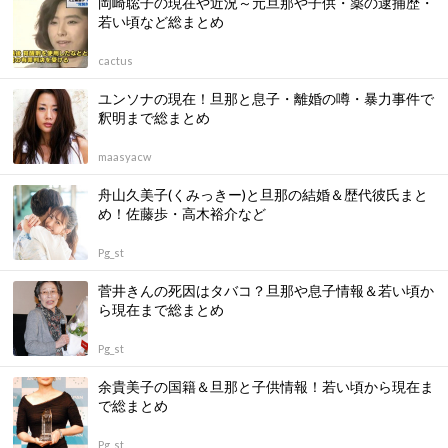
岡崎聡子の現在や近況～元旦那や子供・薬の逮捕歴・
若い頃など総まとめ
cactus
ユンソナの現在！旦那と息子・離婚の噂・暴力事件で
釈明まで総まとめ
maasyacw
舟山久美子(くみっきー)と旦那の結婚＆歴代彼氏まと
め！佐藤歩・高木裕介など
Pg_st
菅井きんの死因はタバコ？旦那や息子情報＆若い頃か
ら現在まで総まとめ
Pg_st
余貴美子の国籍＆旦那と子供情報！若い頃から現在ま
で総まとめ
Pg_st