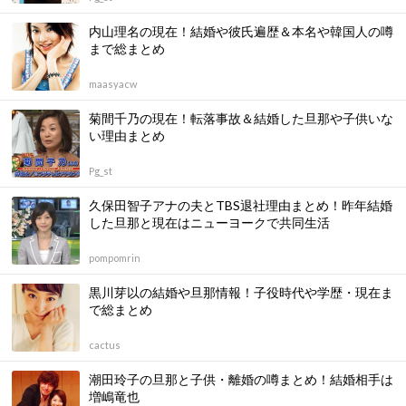
内山理名の現在！結婚や彼氏遍歴＆本名や韓国人の噂
まで総まとめ
maasyacw
菊間千乃の現在！転落事故＆結婚した旦那や子供いな
い理由まとめ
Pg_st
久保田智子アナの夫とTBS退社理由まとめ！昨年結婚
した旦那と現在はニューヨークで共同生活
pompomrin
黒川芽以の結婚や旦那情報！子役時代や学歴・現在ま
で総まとめ
cactus
潮田玲子の旦那と子供・離婚の噂まとめ！結婚相手は
増嶋竜也