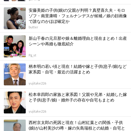
安藤美姫の子供(娘)の父親が判明？真壁喜久夫・モロ
ゾフ・南里康晴・フェルナンデスが候補／娘の顔画像
で誰なのかほぼ確定か
butter
新山千春の元旦那や娘＆離婚理由と現在まとめ！出産
シーンや再婚も徹底紹介
Pg_st
柄本明の若い頃と現在！結婚や嫁と子供(息子/娘)など
家系図・自宅・最近の活躍まとめ
yujitake226
松本幸四郎の家族と家系図！父親や兄弟・結婚した嫁
と子供(息子/娘)・婚外子の存在や自宅もまとめ
yujitake226
西村京太郎の死因と現在！山村紅葉との関係・子供
(娘)が山村美沙の噂・嫁の矢島瑞枝との結婚・自宅と