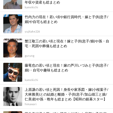
年収や資産も総まとめ
kamekichi
竹内力の現在！若い頃や銀行員時代・嫁と子供(息子/
娘)や自宅も総まとめ
yujitake226
蟹江敬三の若い頃と現在！嫁と子供(息子/娘)や孫・自
宅・死因や葬儀も総まとめ
gurung
藤竜也の若い頃と現在！嫁の芦川いづみと子供(息子/
娘)・自宅や趣味も総まとめ
kamekichi
上原謙の若い頃と死因！身長や家系図・嫁(小桜葉子/
大林雅美)との結婚と離婚・子供(息子/加山雄三と娘/
仁美凌)や孫・晩年も総まとめ【昭和の銀幕スター】
himawari