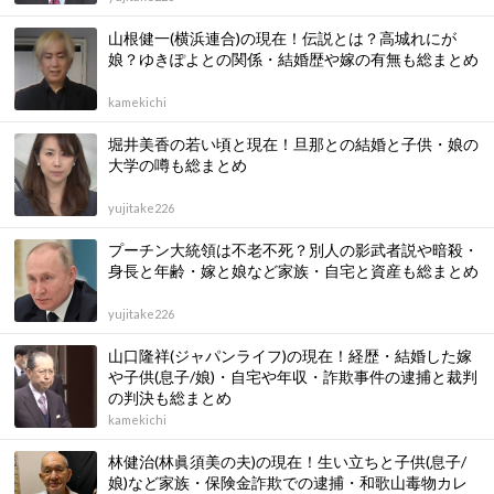
山根健一(横浜連合)の現在！伝説とは？高城れにが
娘？ゆきぽよとの関係・結婚歴や嫁の有無も総まとめ
kamekichi
堀井美香の若い頃と現在！旦那との結婚と子供・娘の
大学の噂も総まとめ
yujitake226
プーチン大統領は不老不死？別人の影武者説や暗殺・
身長と年齢・嫁と娘など家族・自宅と資産も総まとめ
yujitake226
山口隆祥(ジャパンライフ)の現在！経歴・結婚した嫁
や子供(息子/娘)・自宅や年収・詐欺事件の逮捕と裁判
の判決も総まとめ
kamekichi
林健治(林眞須美の夫)の現在！生い立ちと子供(息子/
娘)など家族・保険金詐欺での逮捕・和歌山毒物カレ