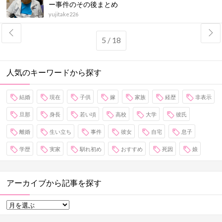
ー事件のその後まとめ
yujitake226
5 / 18
人気のキーワードから探す
結婚
現在
子供
嫁
家族
経歴
非表示
旦那
身長
若い頃
高校
大学
彼氏
離婚
生い立ち
事件
彼女
自宅
息子
学歴
実家
馴れ初め
おすすめ
死因
娘
アーカイブから記事を探す