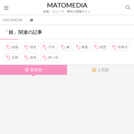
MATOMEDIA
芸能・ゴシップ・事件の情報サイト
MATOMEDIA
娘
「娘」関連の記事
結婚
現在
子供
嫁
家族
経歴
非表示
旦那
身長
若い頃
新着順
人気順