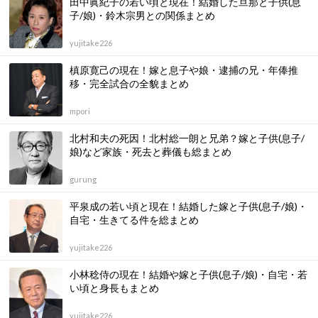
田中眞紀子の若い頃と現在！結婚した旦那と子供(息
子/娘)・鈴木宗男との関係まとめ
yujitake226
槙原寛己の現在！嫁と息子や娘・逮捕の兄・年俸推
移・完全試合の全貌まとめ
mpori
北村和夫の死因！北村総一朗と兄弟？嫁と子供(息子/
娘)など家族・死去と葬儀も総まとめ
gurung
平泉成の若い頃と現在！結婚した嫁と子供(息子/娘)・
自宅・生きてる件を総まとめ
yujitake226
小林稔侍の現在！結婚や嫁と子供(息子/娘)・自宅・若
い頃と身長もまとめ
yujitake226