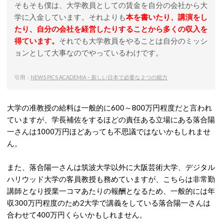
そもそも僕は、大学教員としての賃金を自分の会社から大
学に入金しています。それよりも
本を書いたり、講演をし
たり、自分の会社を経営したりすることから多くの収入を
得ています。
それでも大学教員をやることは自分のミッシ
ョンとして大事なのでやっているわけです。
引用：
NEWS PICS ACADEMIA – 新しい日本で必要な２つの能力
大学の准教授の給料は一般的に600～800万円程度だと言われ
ていますが、学長補佐をするほどの責任ある立場にある落合陽
一さんは1000万円ほどあっても不思議ではないかもしれませ
ん。
また、落合陽一さんは筑波大学以外に大阪芸術大学、デジタル
ハリウッド大学の客員教授も務めていますが、こちらは非常勤
講師となり授業一コマあたりの報酬となるため、一般的には年
収300万円程度のため2大学で講義をしている落合陽一さんは
合わせて400万円くらいかもしれません。