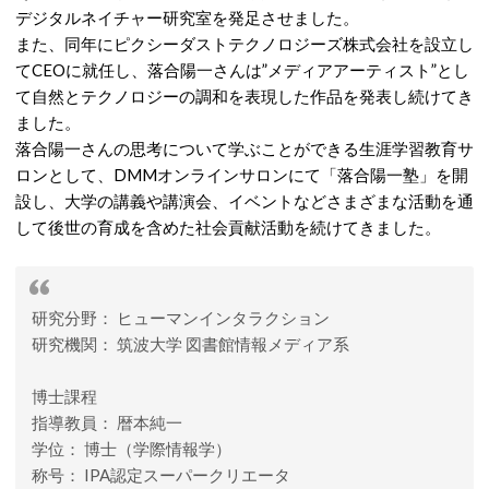
デジタルネイチャー研究室を発足させました。
また、同年にピクシーダストテクノロジーズ株式会社を設立し
てCEOに就任し、落合陽一さんは”メディアアーティスト”とし
て自然とテクノロジーの調和を表現した作品を発表し続けてき
ました。
落合陽一さんの思考について学ぶことができる生涯学習教育サ
ロンとして、DMMオンラインサロンにて「落合陽一塾」を開
設し、大学の講義や講演会、イベントなどさまざまな活動を通
して後世の育成を含めた社会貢献活動を続けてきました。
研究分野： ヒューマンインタラクション
研究機関： 筑波大学 図書館情報メディア系
博士課程
指導教員： 暦本純一
学位： 博士（学際情報学）
称号： IPA認定スーパークリエータ