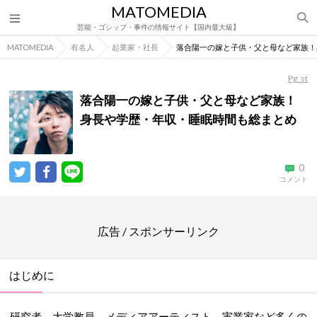
MATOMEDIA
芸能・ゴシップ・事件の情報サイト【国内最大級】
MATOMEDIA
有名人
起業家・社長
落合陽一の嫁と子供・父と母など家族！
Pg_st
落合陽一の嫁と子供・父と母など家族！
身長や学歴・年収・睡眠時間も総まとめ
0
コメント
広告 / スポンサーリンク
はじめに
研究者、大学教員、メディアアーティスト、実業家など多くの