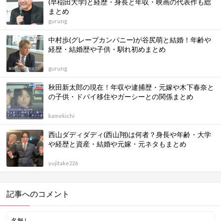
(早稲田大学)と経歴・身長と年収・映画の代表作も総
まとめ
gurung
中村歩(グレープカンパニー)が谷尻萌と結婚！年齢や
経歴・結婚歴や子供・馴れ初めまとめ
gurung
秋田新太郎の現在！年収や逮捕歴・元嫁や木下春奈と
の子供・ドバイ移住やガーシーとの関係まとめ
kamekichi
西山ダディダディ(西山翔)は何者？身長や年齢・大学
や経歴と資産・結婚や元嫁・元ネタもまとめ
yujitake226
記事へのコメント