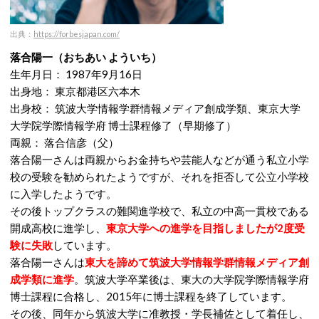
出典：
https://forbesjapan.com/
落合陽一（おちあい よういち）
生年月日： 1987年9月16日
出身地： 東京都港区六本木
出身校： 筑波大学情報学群情報メディア創成学類、東京大学
大学院学際情報学府 博士課程修了（早期修了）
両親： 落合信彦（父）
落合陽一さんは両親からお金持ちや芸能人などが通う私立小学
校の受験を勧められたようですが、それを拒否して公立小学校
に入学したようです。
その後トップクラスの難関進学校で、私立の中高一貫校である
開成高校に進学し、
東京大学への進学を目指しましたが2度受
験に失敗
しています。
落合陽一さんは
東大を諦めて筑波大学情報学群情報メディア創
成学類に進学
。筑波大学卒業後は、東大の大学院学際情報学府
博士課程に合格し、2015年に博士課程を終了しています。
その後、同年から筑波大学に准教授・学長補佐として着任し、