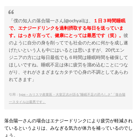
「僕の知人の落合陽一さん(@ochyai)は、
１日３時間睡眠
で、エナジードリンクを過剰摂取する毎日を送っていま
す。はっきり言って、健康にとっては最悪です（笑）。
彼
のように自分の身を削ってでも社会のために何かを成し遂
げたいという人も中にはいるとは思いますが、20代エン
ジニアの方には毎日最低でも６時間は睡眠時間を確保して
ほしいですね。睡眠不足は体に疲労を溜め込むことにつな
がり、それがさまざまなカタチで心身の不調としてあらわ
れてきます」
引用：
type – カリスマ産業医・大室正志が語る“睡眠不足の恐ろしさ”「落合陽
一スタイルは最悪です」
落合陽一さんの場合はエナジードリンクにより疲労が軽減され
ているというよりは、みなぎる気力が体力を補っているのでし
ょう。