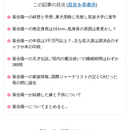
この記事の目次
[
目次を非表示
]
落合陽一の経歴と学歴...東大受験に失敗し筑波大学に進学
落合陽一の推定身長は165cm...低身長の原因は夜更かし？
落合陽一の年収は3千万円以上？...主な収入源は講演会のギ
ャラや本の印税
落合陽一の天才伝説...“現代の魔法使い”の睡眠時間はわずか
3時間
落合陽一の家族情報...国際ジャーナリストの父とCAだった
母の間に誕生
落合陽一が結婚した嫁と子供について
落合陽一についてまとめると…