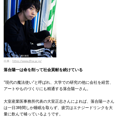
出典：
https://www.dhw.ac.jp/
落合陽一は命を削って社会貢献を続けている
“現代の魔法使い”と呼ばれ、大学での研究の他に会社を経営、
アートやものづくりにも精通する落合陽一さん。
大室産業医事務所代表の大室正志さんによれば、落合陽一さん
は一日3時間しか睡眠を取らず、疲労はエナジードリンクを大
量に飲んで補っているようです。