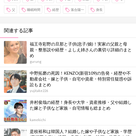
父
睡眠時間
経歴
落合陽一
身長
関連する記事
福王寺彩野の旦那と子供(息子/娘)！実家の父親と母
親・整形説や経歴・よしえ姉さんの裏切り詳細のまと
め
gurung
中野拓磨の死因！KENZO(新宿109)の告発・経歴や不
動産会社・嫁と子供・自宅や資産・特別背任疑惑や訴
訟もまとめ
yujitake226
井村俊哉の経歴！身長や大学・資産推移・父や結婚し
た嫁と子供など家族・自宅情報も総まとめ
kamekichi
是枝裕和は韓国人？結婚した嫁や子供など家族・学歴