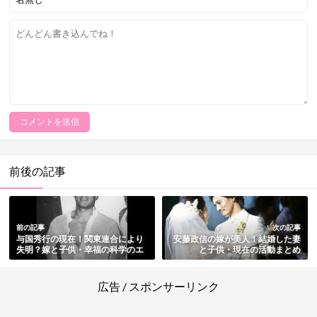
前後の記事
前の記事
次の記事
与国秀行の現在！関東連合により
安藤政信の嫁が美人！結婚した妻
失明？嫁と子供・幸福の科学のエ
と子供・現在の活動まとめ
ピソードも総まとめ
広告 / スポンサーリンク