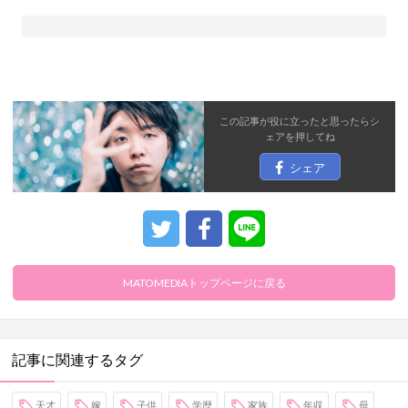
この記事が役に立ったと思ったら
シ
ェア
を押してね
シェア
MATOMEDIAトップページに戻る
記事に関連するタグ
天才
嫁
子供
学歴
家族
年収
母