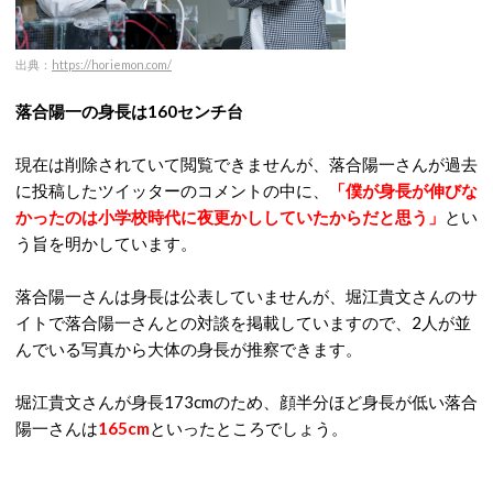
出典：
https://horiemon.com/
落合陽一の身長は160センチ台
現在は削除されていて閲覧できませんが、落合陽一さんが過去
に投稿したツイッターのコメントの中に、
「僕が身長が伸びな
かったのは小学校時代に夜更かししていたからだと思う」
とい
う旨を明かしています。
落合陽一さんは身長は公表していませんが、堀江貴文さんのサ
イトで落合陽一さんとの対談を掲載していますので、2人が並
んでいる写真から大体の身長が推察できます。
堀江貴文さんが身長173cmのため、顔半分ほど身長が低い落合
陽一さんは
165cm
といったところでしょう。