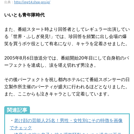
出典：
http://img14.shop-pro.jp/
いいとも青年隊時代
また、番組スタート時より回答者としてレギュラー出演してい
る「世界・ふしぎ発見!」では、珍回答を頻繁に出し会場の爆
笑を買うボケ役として有名になり、キャラを定着させました。
2005年8月6日放送分では、番組開始20年目にして自身初のパ
ーフェクトを達成し、涙を堪え切れず男泣き。
その後パーフェクトを祝し都内ホテルにて番組スポンサーの日
立製作所主催のパーティが盛大に行われるほどとなりました。
また、ここからも泣きキャラとして定着しています。
関連記事
・
老け顔の芸能人25名！男性・女性別にその特徴を画像
でチェック