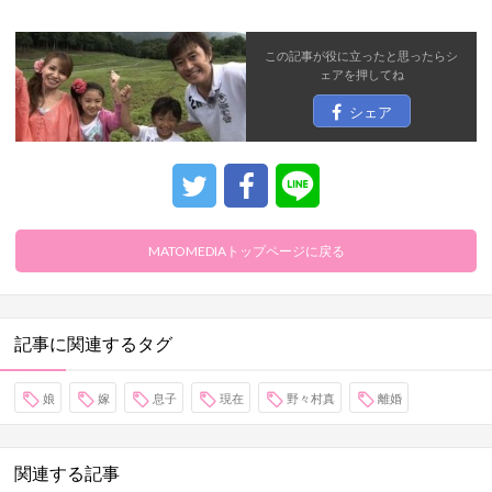
この記事が役に立ったと思ったら
シ
ェア
を押してね
シェア
MATOMEDIAトップページに戻る
記事に関連するタグ
娘
嫁
息子
現在
野々村真
離婚
関連する記事