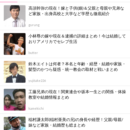
高須幹弥の現在！嫁と子供(娘)＆父親と母親や兄弟な
ど家族・出身高校と大学など学歴も徹底紹介
gurung
小林尊の嫁や現在＆逮捕の詳細まとめ！今は結婚して
おりアメリカでセレブ生活
butter
鈴木エイトは何者？本名と年齢・経歴・結婚や家族・
髪型のかつら疑惑・統一教会の取材と戦いまとめ
yujitake226
工藤兄弟の現在！関東連合や坂本一生との関係・体操
教室や結婚情報まとめ
kamekichi
稲村謙太郎(稲村亜美の兄)の身長や経歴！父親/母親/
妹など家族・結婚歴も総まとめ