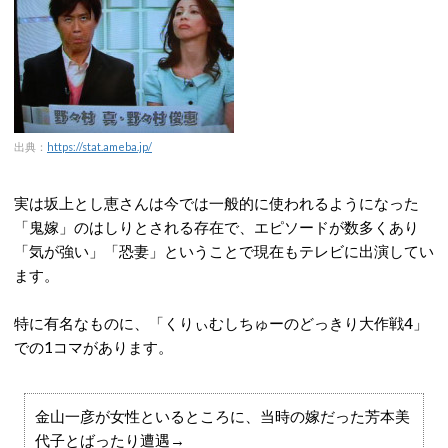
出典：
https://stat.ameba.jp/
実は坂上とし恵さんは今では一般的に使われるようになった
「鬼嫁」のはしりとされる存在で、エピソードが数多くあり
「気が強い」「恐妻」ということで現在もテレビに出演してい
ます。
特に有名なものに、「くりぃむしちゅーのどっきり大作戦4」
での1コマがあります。
金山一彦が女性といるところに、当時の嫁だった芳本美
代子とばったり遭遇→