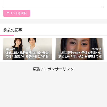
前後の記事
前の記事
次の記事
畑健二郎と浅野真澄の結婚や離婚
中村江里子の夫や子供＆実家や家
の噂！過去の不祥事や引退の真相
族まとめ！若い頃から現在まで紹
も総まとめ
介
広告 / スポンサーリンク