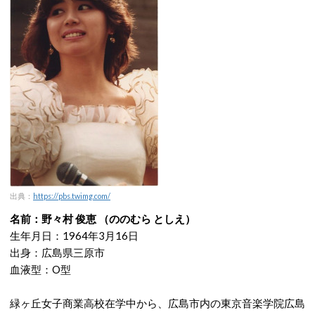
出典：
https://pbs.twimg.com/
名前：野々村 俊恵 （ののむら としえ）
生年月日：1964年3月16日
出身：広島県三原市
血液型：O型
緑ヶ丘女子商業高校在学中から、広島市内の東京音楽学院広島