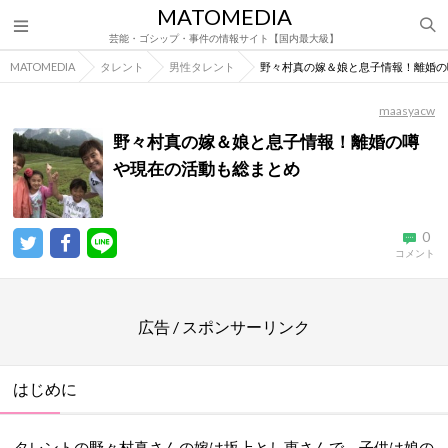
MATOMEDIA
芸能・ゴシップ・事件の情報サイト【国内最大級】
MATOMEDIA
タレント
男性タレント
野々村真の嫁＆娘と息子情報！離婚の
maasyacw
野々村真の嫁＆娘と息子情報！離婚の噂
や現在の活動も総まとめ
0
コメント
広告 / スポンサーリンク
はじめに
タレントの野々村真さんの嫁は坂上とし恵さんで、子供は娘の