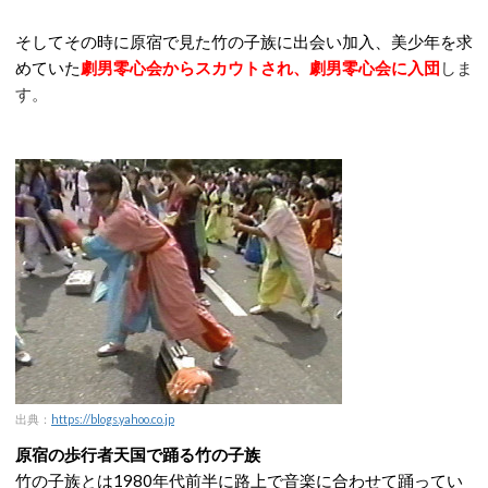
そしてその時に原宿で見た竹の子族に出会い加入、美少年を求
めていた
劇男零心会からスカウトされ、劇男零心会に入団
しま
す。
出典：
https://blogs.yahoo.co.jp
原宿の歩行者天国で踊る竹の子族
竹の子族とは1980年代前半に路上で音楽に合わせて踊ってい