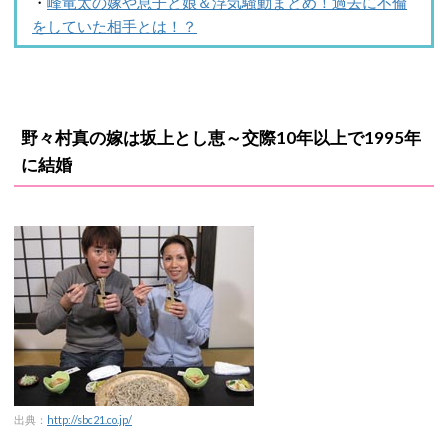
・
峰竜太の嫁や息子と娘＆浮気騒動まとめ！過去に不倫
をしていた相手とは！？
野々村真の嫁は坂上とし恵～交際10年以上で1995年
に結婚
出典：
http://sbc21.co.jp/