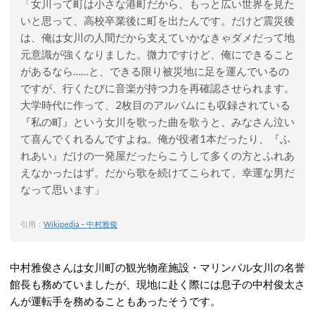
「女川って町は小さな港町だから、もっと広い世界を見た
いと思って、高校卒業後に町を出たんです。だけど震災後
は、俺は女川の人間だから支えていかなきゃダメだって地
元意識が強くなりました。微力ですけど、俺にできること
があるなら……と、できる限り被災地に足を運んでいるの
ですが、行くたびに音楽が持つ力を再確認させられます。
大学時代に作って、2枚目のアルバムにも収録されている
『私の町』という女川を歌った曲を歌うと、みなさん泣い
て喜んでくれるんですよね。俺が役者1本だったり、『ふ
れあい』だけの一発屋だったらこうして多くの方とふれあ
えなかったはず。だから歌を続けてこられて、幸運な男だ
なって思います」
引用：
Wikipedia – 中村雅俊
中村雅俊さんは女川町の観光物産施設・マリンパル女川の名誉
館長も務めていましたが、現地に赴く際には息子の中村俊太さ
んが運転手を務めることもあったそうです。