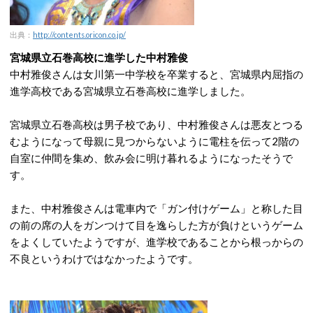
出典：
http://contents.oricon.co.jp/
宮城県立石巻高校に進学した中村雅俊
中村雅俊さんは女川第一中学校を卒業すると、宮城県内屈指の
進学高校である宮城県立石巻高校に進学しました。
宮城県立石巻高校は男子校であり、中村雅俊さんは悪友とつる
むようになって母親に見つからないように電柱を伝って2階の
自室に仲間を集め、飲み会に明け暮れるようになったそうで
す。
また、中村雅俊さんは電車内で「ガン付けゲーム」と称した目
の前の席の人をガンつけて目を逸らした方が負けというゲーム
をよくしていたようですが、進学校であることから根っからの
不良というわけではなかったようです。