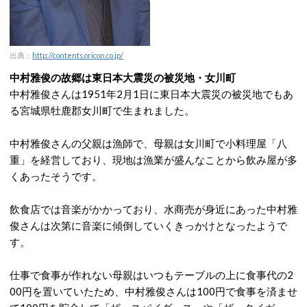
出典：
http://contents.oricon.co.jp/
中村雅俊の故郷は東日本大震災の被災地・女川町
中村雅俊さんは1951年2月1日に東日本大震災の被災地でもあ
る宮城県牡鹿郡女川町で生まれました。
中村雅俊さんの父親は漁師で、母親は女川町で小料理屋「八
重」を経営しており、現地は漁業が盛んなことから飲み屋が多
くあったそうです。
飲食店では音楽がかかっており、水商売が身近にあった中村雅
俊さんは次第に音楽に傾倒していくきっかけとなったようで
す。
仕事で食事が作れない母親はいつもテーブルの上に食事代の2
00円を置いていたため、中村雅俊さんは100円で食事を済ませ