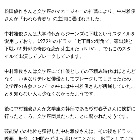
松田優作さんと文学座のマネージャーの推薦により、中村雅俊
さんが『われら青春!』の主演に選ばれました。
中村雅俊さんは大学時代からジーンズに下駄というスタイルを
愛用しており、1979年のドラマ『七丁目の街角で、家出娘と
下駄バキ野郎の奇妙な恋が芽生えた（NTV）』でもこのスタ
イルで出演してブレークしています。
中村雅俊さんは文学座にて俳優としての下積み時代はほとんど
なく、いきなりテレビ俳優としてブレークしてしまったため、
文学座の古参メンバーの中には中村雅俊さんが所属していたこ
とを知らない人も少なくなかったようです。
後に中村雅俊さんが文学座の幹部である杉村春子さんに挨拶に
行ったところ、文学座団員だったことに驚かれたそうです。
芸能界での地位を獲得した中村雅俊さんは、その後もドラマ、
映画、舞台、CM問わず引っ張りだことなり、歌手としても毎