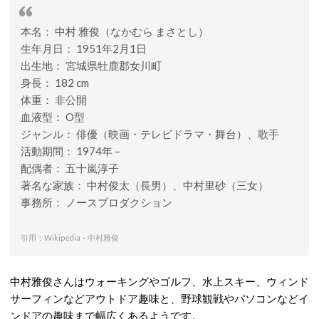
本名： 中村 雅俊（なかむら まさとし）
生年月日： 1951年2月1日
出生地： 宮城県牡鹿郡女川町
身長： 182 cm
体重： 非公開
血液型： O型
ジャンル： 俳優（映画・テレビドラマ・舞台）、歌手
活動期間： 1974年 –
配偶者： 五十嵐淳子
著名な家族： 中村俊太（長男）、中村里砂（三女）
事務所： ノースプロダクション
引用：Wikipedia – 中村雅俊
中村雅俊さんはウォーキングやゴルフ、水上スキー、ウィンド
サーフィンなどアウトドア趣味と、野球観戦やパソコンなどイ
ンドアの趣味まで幅広くあるようです。