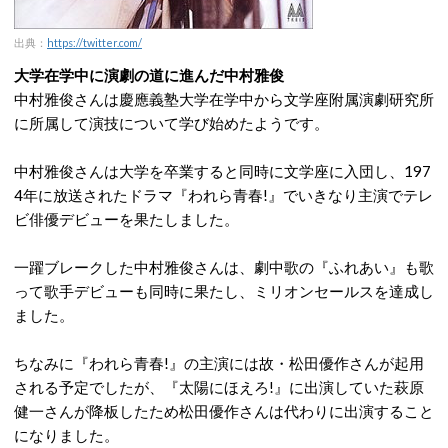
出典：
https://twitter.com/
大学在学中に演劇の道に進んだ中村雅俊
中村雅俊さんは慶應義塾大学在学中から文学座附属演劇研究所
に所属して演技について学び始めたようです。
中村雅俊さんは大学を卒業すると同時に文学座に入団し、197
4年に放送されたドラマ『われら青春!』でいきなり主演でテレ
ビ俳優デビューを果たしました。
一躍ブレークした中村雅俊さんは、劇中歌の『ふれあい』も歌
って歌手デビューも同時に果たし、ミリオンセールスを達成し
ました。
ちなみに『われら青春!』の主演には故・松田優作さんが起用
される予定でしたが、『太陽にほえろ!』に出演していた萩原
健一さんが降板したため松田優作さんは代わりに出演すること
になりました。