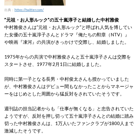
出典：
https://twitter.com/
”元祖・お人形ルック”の五十嵐淳子と結婚した中村雅俊
中村雅俊さんは”元祖・お人形ルック”と呼ばれ人気を博してい
た女優の五十嵐淳子さんとドラマ『俺たちの勲章（NTV）』
や映画『凍河』の共演がきっかけで交際し、結婚しました。
1975年からの共演で中村雅俊さんと五十嵐淳子さんは交際を
スタートさせ、1977年2月1日に結婚しました。
同時に第一子となる長男・中村俊太さんも授かっていました
が、中村雅俊さんはデビュー間もなかったことからマネージャ
ーをはじめとした周囲から猛反対をされていたそうです。
週刊誌の担当記者からも「仕事が無くなる」と忠告されていた
ようですが、反対を押し切って五十嵐淳子さんとの結婚に踏み
切った中村雅俊さんは、1万人いたファンクラブが1800人まで
激減したそうです。