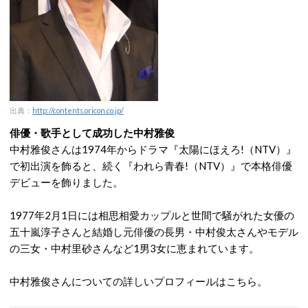
出典：
http://contents.oricon.co.jp/
俳優・歌手として成功した中村雅俊
中村雅俊さんは1974年からドラマ『太陽にほえろ!（NTV）』
で初出演を飾ると、続く『われら青春!（NTV）』で本格俳優
デビューを飾りました。
1977年2月1日には相思相愛カップルと世間で騒がれた女優の
五十嵐淳子さんと結婚し元俳優の長男・中村俊太さんやモデル
の三女・中村里砂さんなど1男3女に恵まれています。
中村雅俊さんについての詳しいプロフィールはこちら。