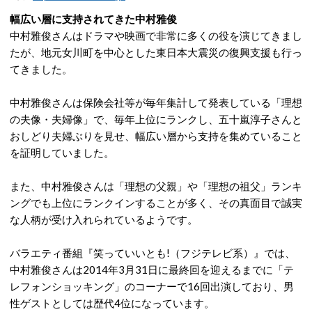
幅広い層に支持されてきた中村雅俊
中村雅俊さんはドラマや映画で非常に多くの役を演じてきまし
たが、地元女川町を中心とした東日本大震災の復興支援も行っ
てきました。
中村雅俊さんは保険会社等が毎年集計して発表している「理想
の夫像・夫婦像」で、毎年上位にランクし、五十嵐淳子さんと
おしどり夫婦ぶりを見せ、幅広い層から支持を集めていること
を証明していました。
また、中村雅俊さんは「理想の父親」や「理想の祖父」ランキ
ングでも上位にランクインすることが多く、その真面目で誠実
な人柄が受け入れられているようです。
バラエティ番組『笑っていいとも!（フジテレビ系）』では、
中村雅俊さんは2014年3月31日に最終回を迎えるまでに「テ
レフォンショッキング」のコーナーで16回出演しており、男
性ゲストとしては歴代4位になっています。