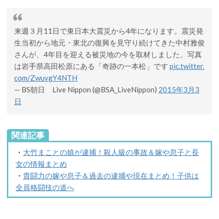
来週３月11日で東日本大震災から4年になります。震災発
生当初から地元・東北の復興を見守り続けてきた中村雅俊
さんが、4年目を迎える被災地の今を取材しました。写真
は岩手県高田松原にある「奇跡の一本松」です
pic.twitter.
com/ZwuvgY4NTH
— BS朝日 Live Nippon (@BSA_LiveNippon)
2015年3月3
日
関連記事
・
大竹まことの娘が逮捕！殺人級の事故＆嫁や息子と長
女の情報まとめ
・
貴闘力の嫁や息子＆過去の逮捕や現在まとめ！子供は
全員格闘技の道へ