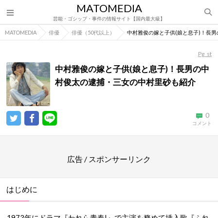
MATOMEDIA
芸能・ゴシップ・事件の情報サイト【国内最大級】
MATOMEDIA
俳優
俳優（50代以上）
中村雅俊の嫁と子供(娘と息子)！長
Pg_st
中村雅俊の嫁と子供(娘と息子)！長男の中
村俊太の逮捕・三女の中村里砂も紹介
0
コメント
広告 / スポンサーリンク
はじめに
1973年にドラマ『われら青春!』で主演を務めて挿入歌『ふれ