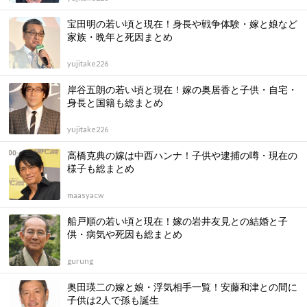
宝田明の若い頃と現在！身長や戦争体験・嫁と娘など
家族・晩年と死因まとめ
yujitake226
岸谷五朗の若い頃と現在！嫁の奥居香と子供・自宅・
身長と国籍も総まとめ
yujitake226
高橋克典の嫁は中西ハンナ！子供や逮捕の噂・現在の
様子も総まとめ
maasyacw
船戸順の若い頃と現在！嫁の岩井友見との結婚と子
供・病気や死因も総まとめ
gurung
奥田瑛二の嫁と娘・浮気相手一覧！安藤和津との間に
子供は2人で孫も誕生