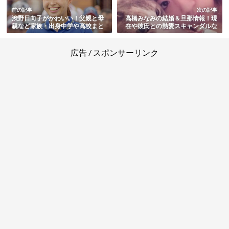
前の記事
次の記事
渋野日向子がかわいい！父親と母
高橋みなみの結婚＆旦那情報！現
親など家族・出身中学や高校まと
在や彼氏との熱愛スキャンダルな
め
ど総まとめ
広告 / スポンサーリンク