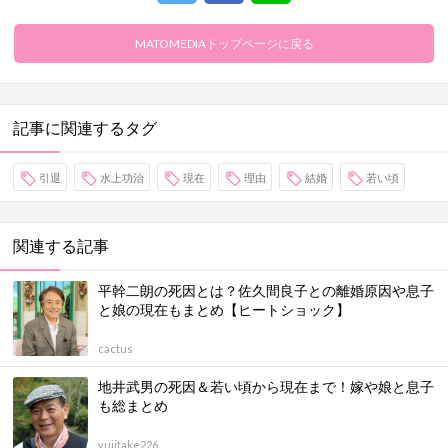
MATOMEDIAトップページに戻る
記事に関連するタグ
引退
水上功治
現在
理由
結婚
若い頃
関連する記事
平幹二朗の死因とは？佐久間良子との離婚原因や息子
と娘の現在もまとめ【ヒートショック】
cactus
地井武男の死因＆若い頃から現在まで！嫁や娘と息子
も総まとめ
yujitake226