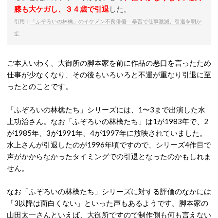
膝も大ケガし、３４歳で引退
した。
引用：
「ふぞろいの林檎」のイケメン不良俳優 暴言で仕事激減、引退を明か
す
ご本人いわ
く、大御所の脚本家を前に作品の悪口を言ったため
仕事が少なくなり、その後もいろいろと不運が重なり引退に至
ったとの
ことです。
「ふぞろいの林檎たち」シリーズには、1〜3まで出演した水
上功治さん。なお「ふぞろいの林檎たち」は1が1983年で、2
が1985年、3が1991年、4が1997年に放映されていました。
水上さんが引退したのが1996年頃ですので、シリーズ4作目で
声がかからなかったタイミングでの引退となったのかもしれま
せん。
なお「ふぞろいの林檎たち」シリーズに対する評価のなかには
「3以降は面白くない」といった声もあるようです。脚本家の
山田太一さんといえば、大御所ですので制作側も何も言えない