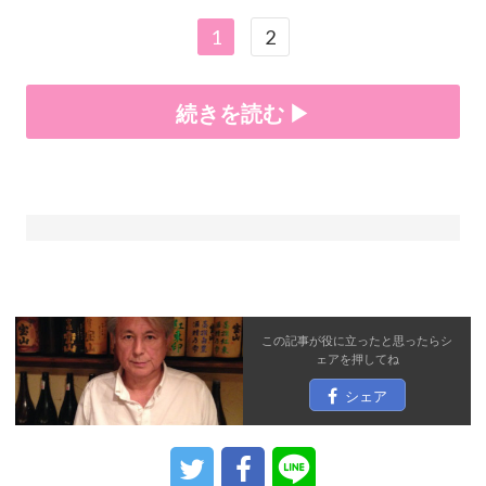
1
2
続きを読む ▶
この記事が役に立ったと思ったら
シ
ェア
を押してね
シェア