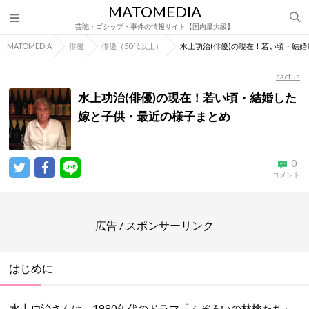
MATOMEDIA
芸能・ゴシップ・事件の情報サイト【国内最大級】
MATOMEDIA
俳優
俳優（50代以上）
水上功治(俳優)の現在！若い頃・結
cactus
水上功治(俳優)の現在！若い頃・結婚した
嫁と子供・最近の様子まとめ
0
コメント
広告 / スポンサーリンク
はじめに
水上功治さんは、1980年代のドラマ「ふぞろいの林檎たち」