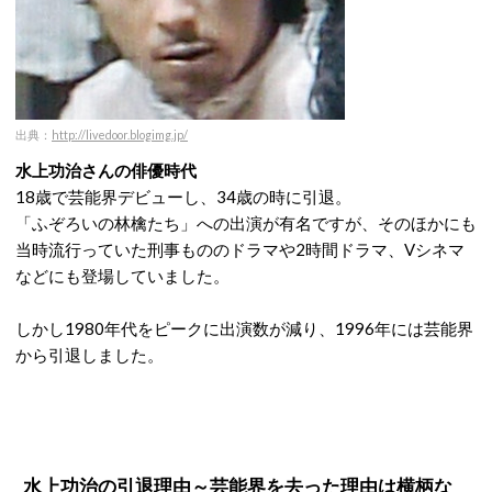
出典：
http://livedoor.blogimg.jp/
水上功治さんの俳優時代
18歳で芸能界デビューし、34歳の時に引退。
「ふぞろいの林檎たち」への出演が有名ですが、そのほかにも
当時流行っていた刑事もののドラマや2時間ドラマ、Vシネマ
などにも登場していました。
しかし1980年代をピークに出演数が減り、1996年には芸能界
から引退しました。
水上功治の引退理由～芸能界を去った理由は横柄な