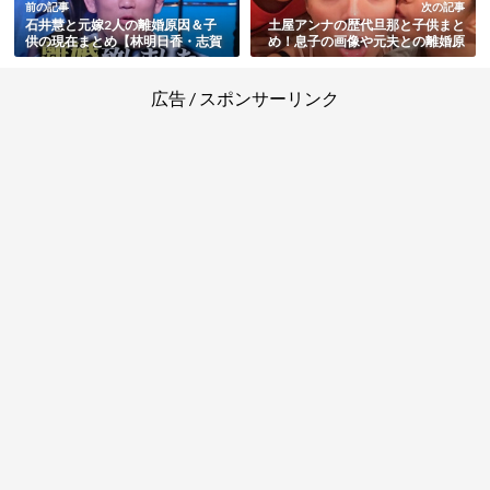
前の記事
次の記事
石井慧と元嫁2人の離婚原因＆子
土屋アンナの歴代旦那と子供まと
供の現在まとめ【林明日香・志賀
め！息子の画像や元夫との離婚原
美香】
因あり
広告 / スポンサーリンク