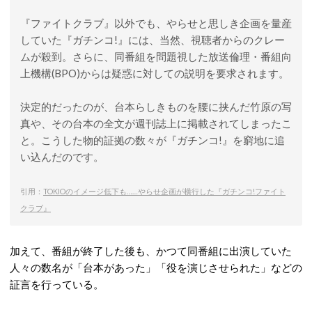
『ファイトクラブ』以外でも、やらせと思しき企画を量産
していた『ガチンコ!』には、当然、視聴者からのクレー
ムが殺到。さらに、同番組を問題視した放送倫理・番組向
上機構(BPO)からは疑惑に対しての説明を要求されます。
決定的だったのが、台本らしきものを腰に挟んだ竹原の写
真や、その台本の全文が週刊誌上に掲載されてしまったこ
と。こうした物的証拠の数々が『ガチンコ!』を窮地に追
い込んだのです。
引用：
TOKIOのイメージ低下も……やらせ企画が横行した『ガチンコ!ファイト
クラブ』
加えて、番組が終了した後も、かつて同番組に出演していた
人々の数名が「台本があった」「役を演じさせられた」などの
証言を行っている。