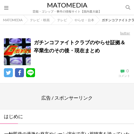
MATOMEDIA
芸能・ゴシップ・事件の情報サイト【国内最大級】
MATOMEDIA
テレビ・映画
テレビ
やらせ・台本
ガチンコファイトク
butter
ガチンコファイトクラブのやらせ証拠＆
卒業生のその後・現在まとめ
0
コメント
広告 / スポンサーリンク
はじめに
一触即発の過激な発言やシーン演出で高い視聴率を誇っていた