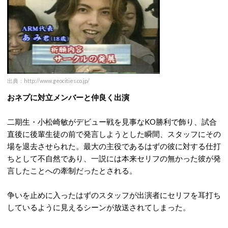
出典：http://www.geocities.co.jp/
おネプに対立メンバーと仲良く出演
二期生・小松崎敏がデビュー戦を見事なKO勝利で飾り、試合
直後に後輩生徒の前で発言しようとした瞬間、スタッフにその
場を退去させられた。最大の主役であるはずの彼に対する仕打
ちとして不自然であり、一説には本来セリフの無かった彼が発
言したことへの牽制だったとされる。
争いを止めに入ったはずのスタッフが出演者にセリフを耳打ち
しているように見えるシーンが放送されてしまった。