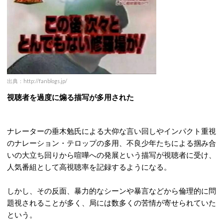
出典：http://fanblogs.jp/
視聴者を過度に煽る描写が多用された
ナレーターの垂木勉氏による大仰な言い回しやインパクト重視
のナレーション・テロップの多用、不良少年たちによる掴み合
いの大立ち回りから喧嘩への発展という描写が視聴者に受け、
人気番組として高視聴率を記録するようになる。
しかし、その反面、暴力的なシーンや暴言などから倫理的に問
題視されることが多く、局には数多くの苦情が寄せられていた
という。