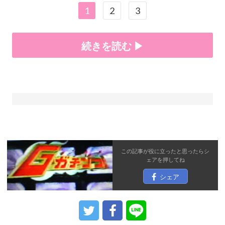
1
2
3
続きを読む ▶
この記事が役に立ったと思ったら
シ
ェア
を押してね
シェア