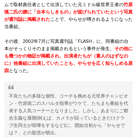
ムで取材責任者として出演していた元ミドル級世界王者の
竹原
慎二氏の腰に「台本らしきもの」が提げられていたという写真
が週刊誌に掲載された
ことで、やらせが噂されるようになった
当番組。
その後、2002年7月に写真週刊誌「FLASH」に、同番組の台
本がそっくりそのまま掲載されるという事件が発生。
その他に
も幾つかの物証が掲載され、出演者たちが（素人のはずなの
に）他番組に出演していたことも、やらせを広く知らしめる原
因
となった。
不良たちの多様な個性、コーチを務める元世界チャンピオ
ン・竹原慎二のスパルタ指導がウケて、たちまち番組を代
表する人気コーナーとなりました。しかし、あまりにご都
合主義な展開(例えば、カメラが回っているときだけクラ
ブ生同士が喧嘩をするなど)に、開始当初から「やらせで
は？」との疑惑が噴出。