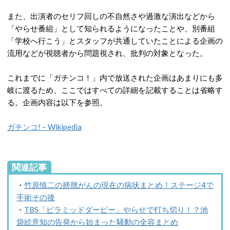
また、出演者のセリフ回しの不自然さや過激な演出などから
「やらせ番組」として知られるようになったことや、別番組
「学校へ行こう」とスタッフが共通していたことによる企画の
流用などが視聴者から問題視され、批判の対象となった。
これまでに「ガチンコ！」内で放送された企画はあまりにも多
岐に渡るため、ここではすべての詳細を記載することは省略す
る。企画内容は以下を参照。
ガチンコ! – Wikipedia
関連記事
・
竹原慎二の膀胱がんの現在の病状まとめ！ステージ4で
手術その後
・
TBS「ピラミッドダービー」やらせで打ち切り！？池
袋絵意知の告発から始まった騒動の全容まとめ