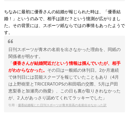
ちなみに最初に優香さんの結婚が報じられた時は、「優香結
婚！」というのみで、相手は誰だ？という憶測が広がりまし
た。その背景には、スポーツ紙ならではの事情もあったようで
す。
日刊スポーツが青木の名前を出さなかった理由を、同紙の
関係者が明かす。
「
優香さんが結婚間近だという情報は掴んでいたが、相手
がわからなかった。
その日は一般紙の休刊日。
2
か月連続
で休刊日には芸能スクープを報じていたこともあり（
4
月
は上野樹里と
TRICERATOPS
の和田唱の交際、
5
月は戸田
恵梨香と加瀬亮の熱愛）、この日も裏が取りきれなかった
が、
2
人があっさり認めてくれてラッキーでした」
引用：
優香結婚報じた日刊スポーツが青木崇高の名前出せなかった訳