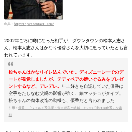
出典：
http://report.confaeru.com/
2002年ごろに噂になった相手が、ダウンタウンの松本人志さ
ん。
松本人志さんはかなり優香さんを大切に思っていたとも言
われています。
松ちゃんはかなりイレ込んでいた。ディズニーシーでのデ
ートが発覚しましたが、テディベアの縫いぐるみをプレゼ
ントするなど、デレデレ。
年上好きを自認していた優香は
空手をたしなむ父親の影響が強く、細マッチョがタイプ。
松ちゃんの肉体改造の動機も、優香だと言われました
引用：
優香 「ワイルド系俳優・青木崇高と結婚」までの「実は肉食系」な素
顔