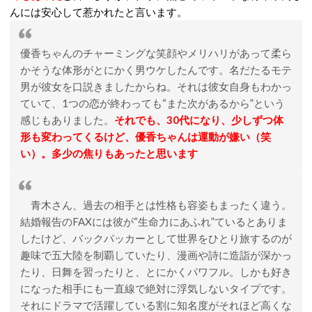
んには安心して惹かれたと言います。
優香ちゃんのチャーミングな笑顔やメリハリがあって柔ら
かそうな体形がとにかく男ウケしたんです。名だたるモテ
男が彼女を口説きましたからね。それは彼女自身もわかっ
ていて、1つの恋が終わっても“また次があるから”という
感じもありました。
それでも、30代になり、少しずつ体
形も変わってくるけど、優香ちゃんは運動が嫌い（笑
い）。多少の焦りもあったと思います
青木さん、過去の相手とは性格も容姿もまったく違う。
結婚報告のFAXには彼が“生命力にあふれ”ているとありま
したけど、バックパッカーとして世界をひとり旅するのが
趣味で五大陸を制覇していたり、漫画や詩に造詣が深かっ
たり、日舞を習ったりと、とにかくパワフル。しかも好き
になった相手にも一直線で絶対に浮気しないタイプです。
それにドラマで活躍している割に知名度がそれほど高くな