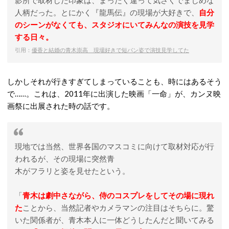
影所で取材した印象は、まったく違って気さくでまじめな
人柄だった。とにかく『龍馬伝』の現場が大好きで、
自分
のシーンがなくても、スタジオにいてみんなの演技を見学
する日々。
引用：
優香と結婚の青木崇高 現場好きで短パン姿で演技見学してた
しかしそれが行きすぎてしまっていることも、時にはあるそう
で……。
これは、2011年に出演した映画「一命」が、カンヌ映
画祭に出展された時の話です。
現地では当然、世界各国のマスコミに向けて取材対応が行
われるが、その現場に突然青
木がフラリと姿を見せたという。
「
青木は劇中さながら、侍のコスプレをしてその場に現れ
た
ことから、当然記者やカメラマンの注目はそちらに。驚
いた関係者が、青木本人に一体どうしたんだと聞いてみる