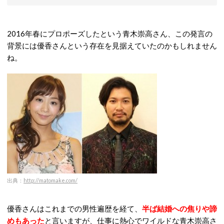
2016年春にプロポーズしたという青木崇高さん、この発言の
背景には優香さんという存在を見据えていたのかもしれません
ね。
出典：
http://matomake.com/
優香さんはこれまでの男性遍歴を経て、
半ば結婚への焦りや諦
めもあった
と言いますが、仕事に熱心でワイルドな青木崇高さ