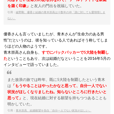
を築く印象」
と友人の門出を祝福していた。
引用：
綾野剛、優香と結婚の青木崇高は十数年の仲「誰に対しても愛情惜しま
ない」
優香さんも言っていましたが、青木さんが”生命力のある男
性”だというのは、彼を知っている人であればそう称してしま
うほどの人物のようです。
青木崇高さん自身も、
すでにバックパッカーで5大陸を制覇し
た
ということもあり、次は結婚だなということを2016年5月の
インタビューで語っていました。
また放浪の旅では昨年、既に
5
大陸を制覇したという青木
は
「もうやることはやったかなと思って、自分一人でない
状況がほしくなりましたね。知らないところに行きたいと
思って」
と、現在結婚に対する願望を持ちつつあることも
明かしていた。
引用：
青木崇高、結婚願望を告白「自分一人でない状況がほしい」