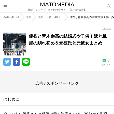
MATOMEDIA
芸能・ゴシップ・事件の情報サイト【国内最大級】
MATOMEDIA
俳優
俳優（30代・40代）
優香と青木崇高の結婚式や子供！
cactus
優香と青木崇高の結婚式や子供！嫁と旦
那の馴れ初め＆元彼氏と元彼女まとめ
0
コメント
広告 / スポンサーリンク
はじめに
タレントの優香さんと俳優の青木崇高さんは、2016年6月27