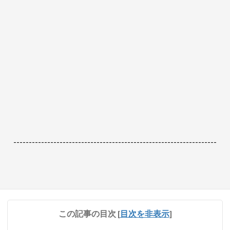
------------------------------------------------------------------
この記事の目次
[
目次を非表示
]