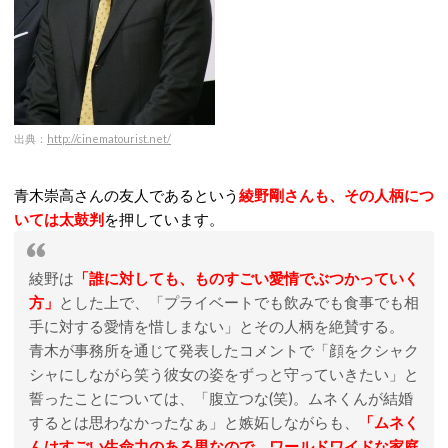
出典：
http://cinematourist.net/
青木崇高さんの友人であるという
綾野剛さんも、その人柄につ
いては太鼓判
を押しています。
綾野は
「誰に対しても、ものすごい愛情でぶつかっていく
方」
とした上で、「プライベートでも飲みでも食事でも相
手に対する愛情を惜しまない」とその人柄を絶賛する。
青木が事務所を通じて発表したコメントで「顔をクシャク
シャにしながら笑う彼女の姿をずっと守っていきたい」と
誓ったことについては、「腹立つな(笑)。ムネくんが結婚
するとは思わなかったなぁ」と嫉妬しながらも、
「ムネく
んはすごい生命力のある男なので、ワールドワイドな家庭