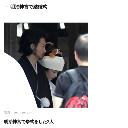
明治神宮で結婚式
出典：
amd.c.yimg.jp
明治神宮で挙式をした2人