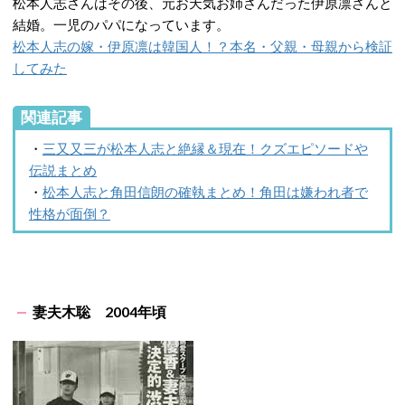
松本人志さんはその後、元お天気お姉さんだった伊原凛さんと
結婚。一児のパパになっています。
松本人志の嫁・伊原凛は韓国人！？本名・父親・母親から検証
してみた
関連記事
・
三又又三が松本人志と絶縁＆現在！クズエピソードや
伝説まとめ
・
松本人志と角田信朗の確執まとめ！角田は嫌われ者で
性格が面倒？
妻夫木聡 2004年頃