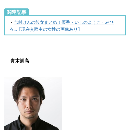
関連記事
・
志村けんの彼女まとめ！優香・いしのようこ・みひ
ろ…【現在交際中の女性の画像あり】
青木崇高