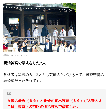
出典：
amd.c.yimg.jp
明治神宮で挙式をした2人
参列者は親族のみ、2人とも芸能人とだけあって、厳戒態勢の
結婚式だったそうです。
女優の優香（３６）と俳優の青木崇高（３６）が大安の２
７日、東京・渋谷区の明治神宮で挙式した。