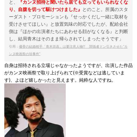
と、
『カンヌ招待と聞いたら居ても立ってもいられなくな
り、自腹を切って駆けつけました』
とのこと。所属のスタ
ーダスト・プロモーションも『せっかくだし一緒に取材を
受けさせてほしい』と放置気味の対応でしたが、配給会社
側は『ほかの出演者たちにあわせる顔がなくなる』と判断
し、結局青木はそのまま帰らされてしまったそうです」
引用：
優香の結婚相手「青木崇高」は要注意人物!? 関係者ドン引きさせた“カ
ンヌ映画祭の珍事件”
自身は招待される立場じゃなかったようですが、出演した作品
がカンヌ映画祭で取り上げられて(※受賞などは逃していま
す)、よほど嬉しかったと見えます。純粋な人ですね。