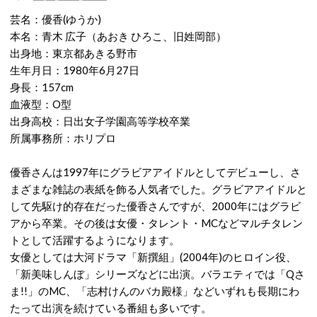
芸名：優香(ゆうか)
本名：青木 広子（あおき ひろこ、旧姓岡部）
出身地：東京都あきる野市
生年月日：1980年6月27日
身長：157cm
血液型：O型
出身高校：日出女子学園高等学校卒業
所属事務所：ホリプロ
優香さんは1997年にグラビアアイドルとしてデビューし、さ
まざまな雑誌の表紙を飾る人気者でした。グラビアアイドルと
して先駆け的存在だった優香さんですが、2000年にはグラビ
アから卒業。その後は女優・タレント・MCなどマルチタレン
トとして活躍するようになります。
女優としては大河ドラマ「新撰組」(2004年)のヒロイン役、
「新美味しんぼ」シリーズなどに出演。バラエティでは「Qさ
ま!!」のMC、「志村けんのバカ殿様」などいずれも長期にわ
たって出演を続けている番組も多いです。