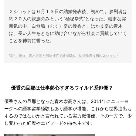
２ショットは６月１３日の結婚発表後、初めて。参列者は
約２０人の親族のみという“極秘挙式”となった。厳粛な雰
囲気の中、白無垢（むく）姿の優香と、はかま姿の青木
は、長い人生をともに助け合いながら社会に貢献していく
ことを神前に誓った。
引用：優香 青木崇高と明治神宮で厳戒挙式 結婚発表後初の２ショット
優香の旦那は仕事熱心すぎるワイルド系俳優？
優香さんの旦那となった青木崇高さんは、2011年にニューヨ
ークへの語学留学経験もあり語学が堪能、これから世界進出も
するのではないかと言われている実力派俳優。その一方で、少
し変わった経歴やエピソードの持ち主です。