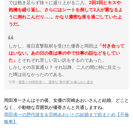
では飽き足らず徐々に盛り上がる二人。
2回3回とキスや
抱擁を繰り返し、さらにはシートを倒して2人が重なるよ
うに倒れこんだり……。かなり濃密な夜を過ごしていたよ
うだ。
しかし、後日直撃取材を受けた優香と岡田は
「付き合って
はいない。あの日の夜は車の中で仕事の話などをしてい
た」
とそれぞれ苦しい言い訳をするのであった。
しかしその言葉通り？ それ以降、二人の間に特に目立っ
た噂は出なかったのである。
引用：
優香とV6岡田准一、濃密な”車中愛”を撮られた過去
岡田准一さんはその後、女優の宮崎あおいさんと結婚。どこと
なく、小動物な雰囲気が優香さんと共通しますね。
岡田准一の歴代彼女＆宮崎あおいとの結婚まで総まとめ【不倫
略奪】