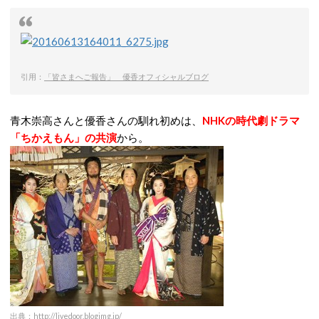
引用：
「皆さまへご報告」 優香オフィシャルブログ
青木崇高さんと優香さんの馴れ初めは、
NHKの時代劇ドラマ
「ちかえもん」の共演
から。
出典：
http://livedoor.blogimg.jp/