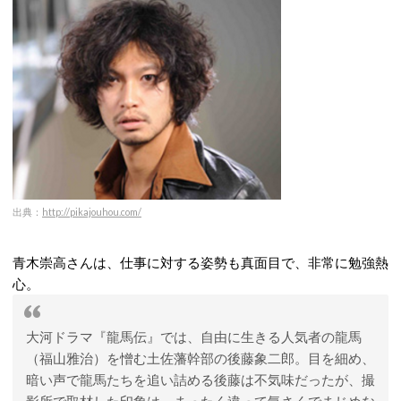
出典：
http://pikajouhou.com/
青木崇高さんは、仕事に対する姿勢も真面目で、非常に勉強熱
心。
大河ドラマ『龍馬伝』では、自由に生きる人気者の龍馬
（福山雅治）を憎む土佐藩幹部の後藤象二郎。目を細め、
暗い声で龍馬たちを追い詰める後藤は不気味だったが、撮