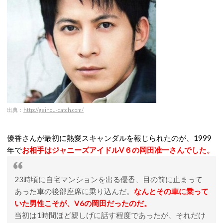
出典：
http://geinou-catch.com/
優香さんが最初に熱愛スキャンダルを報じられたのが、1999
年で
お相手はジャニーズアイドルV６の岡田准一さんでした。
23時頃に自宅マンションを出る優香、目の前に止まって
あった車の後部座席に乗り込んだ。
なんとその車に乗って
いた男性こそが、V6の岡田だったのだ。
当初は1時間ほど親しげに話す程度であったが、それだけ