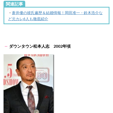
関連記事
・
蒼井優の彼氏遍歴＆結婚情報！岡田准一・鈴木浩介な
ど元カレ6人も徹底紹介
ダウンタウン松本人志 2002年頃