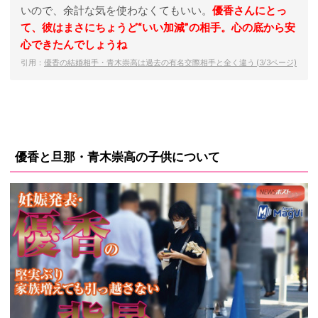
いので、余計な気を使わなくてもいい。
優香さんにとっ
て、彼はまさにちょうど“いい加減”の相手。心の底から安
心できたんでしょうね
引用：
優香の結婚相手・青木崇高は過去の有名交際相手と全く違う (3/3ページ)
優香と旦那・青木崇高の子供について