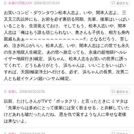
2
:
永遠の天国人NY
2018/01/27 10:10
返信する
お笑いコンビ・ダウンタウン松本人志よ。いや、闇本人志よ。 三
又又三氏以外にも、お前を必ず裏切る同期、先輩、後輩はいっぱい
いることを、生涯覚えておけ。 そしてもう、松本人志いや、闇本
人志は「俺はもう誰も信じられない、奥さんも子供も、相方も身内
親戚もあぁ～～～～～～～～～～～～～～‼」となるだろう。 苦し
め、泣き叫ぶがいい。松本人志、いや、闇本人志はこの世でも永久
の生き地獄人生確定。 あの世へ旅立っても、永遠の超地獄(ヘルレ
イザー地獄行き)確定。 浜ちゃん、松本人志をお笑いの世界に誘っ
てくれて、どうもありがとう。 浜ちゃんは、いいことをいっぱい
すれば、天国(極楽浄土)へ行ける。必ず。 浜ちゃんの長男、次男二
人とも超イケメン(超ハンサム)確定。
3
:
名無し
2018/03/20 22:01
返信する
以前、たけしさんがTVで「ボッタクリ」と言ったときに ミマタは
「先輩からは多めにとって後輩には安く飲ませる」と弁解していた
けどあれも嘘だったんだね。 恩を仇で返すような人に幸せな老後
は来ないよ。
4
:
名無し
2018/06/13 01:58