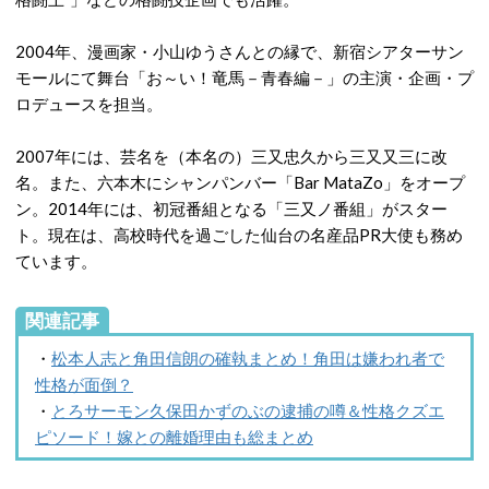
2004年、漫画家・小山ゆうさんとの縁で、新宿シアターサン
モールにて舞台「お～い！竜馬－青春編－」の主演・企画・プ
ロデュースを担当。
2007年には、芸名を（本名の）三又忠久から三又又三に改
名。また、六本木にシャンパンバー「Bar MataZo」をオープ
ン。2014年には、初冠番組となる「三又ノ番組」がスター
ト。現在は、高校時代を過ごした仙台の名産品PR大使も務め
ています。
関連記事
・
松本人志と角田信朗の確執まとめ！角田は嫌われ者で
性格が面倒？
・
とろサーモン久保田かずのぶの逮捕の噂＆性格クズエ
ピソード！嫁との離婚理由も総まとめ