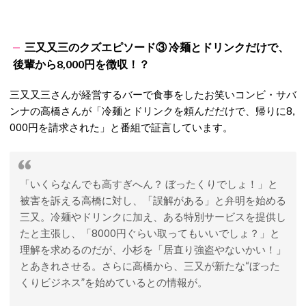
三又又三のクズエピソード③ 冷麺とドリンクだけで、
後輩から8,000円を徴収！？
三又又三さんが経営するバーで食事をしたお笑いコンビ・サバ
ンナの高橋さんが「冷麺とドリンクを頼んだだけで、帰りに8,
000円を請求された」と番組で証言しています。
「いくらなんでも高すぎへん？ ぼったくりでしょ！」と
被害を訴える高橋に対し、「誤解がある」と弁明を始める
三又。冷麺やドリンクに加え、ある特別サービスを提供し
たと主張し、「8000円ぐらい取ってもいいでしょ？」と
理解を求めるのだが、小杉を「居直り強盗やないかい！」
とあきれさせる。さらに高橋から、三又が新たな“ぼった
くりビジネス”を始めているとの情報が。