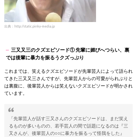
出典：http://static.pinky-media.jp
三又又三のクズエピソード① 先輩に媚びへつらい、裏
では後輩に暴力を振るうクズっぷり
これまでは、笑えるクズエピソードが先輩芸人によって語られ
てきた三又又三さんですが、先輩芸人からの可愛がられぶりと
は裏腹に、後輩芸人からは笑えないクズエピソードが明かされ
ています。
「先輩芸人が話す三又さんのクズエピソードは、まだ笑え
るものが多いものの、若手芸人の間で話題になるのは『三
又さんが、後輩芸人の○○に暴力を振るって怪我をした』