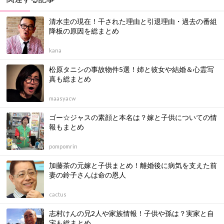
清水圭の現在！干された理由と引退理由・過去の番組
降板の原因を総まとめ
kana
松原タニシの事故物件5選！姉と彼女や結婚＆心霊写
真も総まとめ
maasyacw
ゴー☆ジャスの素顔と本名は？嫁と子供についての情
報もまとめ
pompomrin
加藤茶の元嫁と子供まとめ！離婚後に病気を支えた前
妻の鈴子さんは命の恩人
cactus
志村けんの兄2人や家族情報！子供や孫は？実家と自
宅も総まとめ