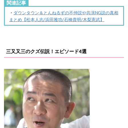
関連記事
・
ダウンタウン＆とんねるずの不仲説や共演NG説の真相
まとめ【松本人志/浜田雅功/石橋貴明/木梨憲武】
三又又三のクズ伝説！エピソード4選