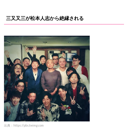
三又又三が松本人志から絶縁される
出典：https://pbs.twimg.com