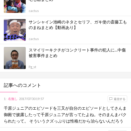
cactus
サンシャイン池崎のネタとセリフ、ガキ使の斎藤工も
のまねまとめ【動画あり】
cactus
スマイリーキクチがコンクリート事件の犯人に…中傷
被害事件まとめ
Pg_st
記事へのコメント
1
:
名無し
2017/07/30 19:57
返信する
千原ジュニアのエピソードを三又が自分のエピソードとしてさんま
御殿で披露したって千原ジュニアが言ってたよね。そのまんまパク
られたって。 そういうクズっぷりは性格だから治らないんだろう