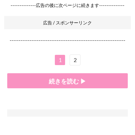
--------------広告の後に次ページに続きます--------------
広告 / スポンサーリンク
----------------------------------------------------------------
1
2
続きを読む ▶