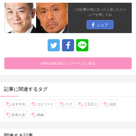
この記事が役に立ったと思ったら
シ
ェア
を押してね
シェア
MATOMEDIAトップページに戻る
記事に関連するタグ
おすすめ
エピソード
クズ
三又又三
伝説
松本人志
絶縁
関連する記事