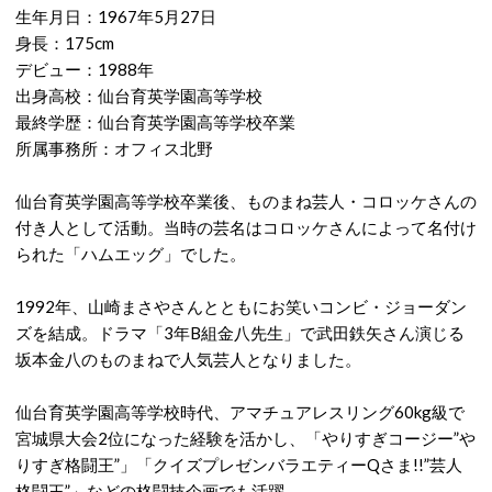
生年月日：1967年5月27日
身長：175cm
デビュー：1988年
出身高校：仙台育英学園高等学校
最終学歴：仙台育英学園高等学校卒業
所属事務所：オフィス北野
仙台育英学園高等学校卒業後、ものまね芸人・コロッケさんの
付き人として活動。当時の芸名はコロッケさんによって名付け
られた「ハムエッグ」でした。
1992年、山崎まさやさんとともにお笑いコンビ・ジョーダン
ズを結成。ドラマ「3年B組金八先生」で武田鉄矢さん演じる
坂本金八のものまねで人気芸人となりました。
仙台育英学園高等学校時代、アマチュアレスリング60kg級で
宮城県大会2位になった経験を活かし、「やりすぎコージー”や
りすぎ格闘王”」「クイズプレゼンバラエティーQさま!!”芸人
格闘王”」などの格闘技企画でも活躍。