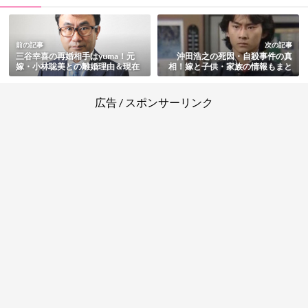
前の記事
次の記事
三谷幸喜の再婚相手はyuma！元
沖田浩之の死因・自殺事件の真
嫁・小林聡美との離婚理由＆現在
相！嫁と子供・家族の情報もまと
の妻と子供の情報まとめ
め
広告 / スポンサーリンク