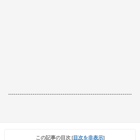
------------------------------------------------------------------
この記事の目次
[
目次を非表示
]