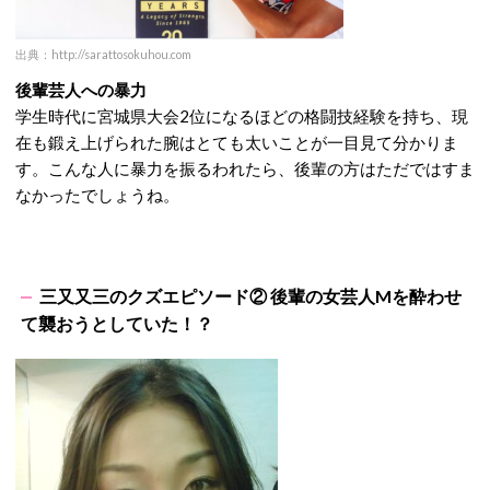
出典：http://sarattosokuhou.com
後輩芸人への暴力
学生時代に宮城県大会2位になるほどの格闘技経験を持ち、現
在も鍛え上げられた腕はとても太いことが一目見て分かりま
す。こんな人に暴力を振るわれたら、後輩の方はただではすま
なかったでしょうね。
三又又三のクズエピソード② 後輩の女芸人Mを酔わせ
て襲おうとしていた！？