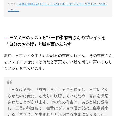
引用：
「理解の範疇を超えてる」三又のクズぶりにブラマヨお手上げ – お笑い
ナタリー
三又又三のクズエピソード④ 有吉さんのブレイクを
「自分のおかげ」と嘘を言いふらす
現在、再ブレイク中の元猿岩石の有吉弘行さん。その有吉さん
をブレイクさせたのは俺だと事実でない嘘を周りに言いふらし
ているとされています。
「三又は過去、『有吉に毒舌キャラを提案し、再ブレイク
させたのは俺だ』と周りに吹聴していたため、有吉を激怒
させたことがあります。そのため有吉は、ある番組に登場
し、三又の話は嘘で、毒舌はダチョウ倶楽部の上島竜兵率
いる『竜兵会』で生まれたと説明する事態になりました。