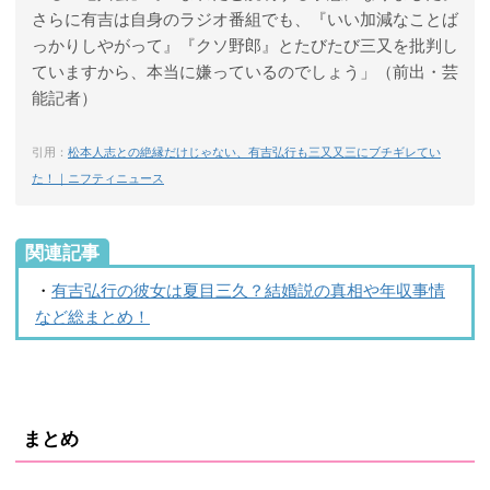
さらに有吉は自身のラジオ番組でも、『いい加減なことば
っかりしやがって』『クソ野郎』とたびたび三又を批判し
ていますから、本当に嫌っているのでしょう」（前出・芸
能記者）
引用：
松本人志との絶縁だけじゃない、有吉弘行も三又又三にブチギレてい
た！｜ニフティニュース
関連記事
・
有吉弘行の彼女は夏目三久？結婚説の真相や年収事情
など総まとめ！
まとめ