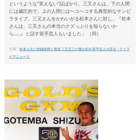
というような“笑えない”話ばかり。三又さんは、下の人間
には威圧的で、上の人間にはヘコヘコする典型的なチンピ
ラタイプ。三又さんをかわいがる松本さんに対し、『松本
さんは、三又さんの本当のクズっぷりを知らないか
ら……』と話す若手芸人もいました」 （同）
引用：
松本人志と絶縁状態と報道 三又又三の裏の顔を若手芸人が語る – ライブ
ドアニュース