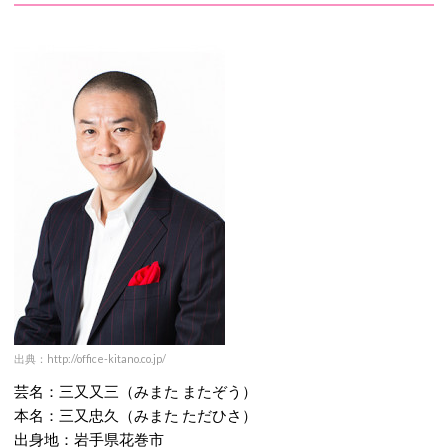
出典：http://office-kitano.co.jp/
芸名：三又又三（みまた またぞう）
本名：三又忠久（みまた ただひさ）
出身地：岩手県花巻市