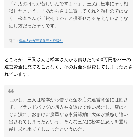
「お店のほうが苦しいんですよ～」。三又は松本にそう相
談したという。「あからさまに貸してくれと頼むのではな
く、松本さんが『貸そうか』と提案せざるをえないような
話し方だったそうです。
引用：
松本人志が三又又三と絶縁か
ところが、三又さんは松本さんから借りた1,500万円をバーの
運営資金に充てることなく、そのお金を浪費してしまったとさ
れています。
しかし、三又は松本から借りた金を店の運営資金には回さ
ず、ブランドバッグの購入や女遊びで使い果たし、店はす
ぐに潰れ、おまけに度重なる家賃滞納に大家が激怒し追い
出されてしまったという。そんな三又に松本は怒りを通り
越し呆れ果ててしまったというのだ。