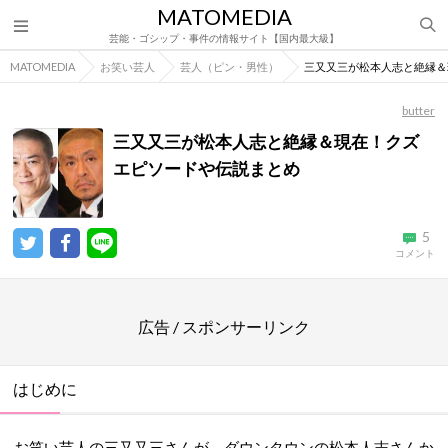
MATOMEDIA
芸能・ゴシップ・事件の情報サイト【国内最大級】
MATOMEDIA
お笑い芸人
芸人（ピン・男性）
三又又三が松本人志と絶縁＆
butter
三又又三が松本人志と絶縁＆現在！クズ
エピソードや伝説まとめ
5
コメント
広告 / スポンサーリンク
はじめに
お笑い芸人の三又又三さんが、ダウンタウンの松本人志さんか