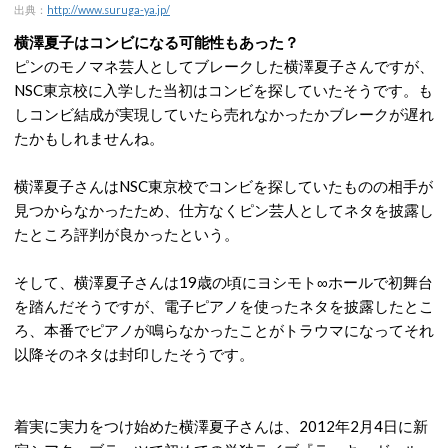
出典：
http://www.suruga-ya.jp/
横澤夏子はコンビになる可能性もあった？
ピンのモノマネ芸人としてブレークした横澤夏子さんですが、
NSC東京校に入学した当初はコンビを探していたそうです。も
しコンビ結成が実現していたら売れなかったかブレークが遅れ
たかもしれませんね。
横澤夏子さんはNSC東京校でコンビを探していたものの相手が
見つからなかったため、仕方なくピン芸人としてネタを披露し
たところ評判が良かったという。
そして、横澤夏子さんは19歳の頃にヨシモト∞ホールで初舞台
を踏んだそうですが、電子ピアノを使ったネタを披露したとこ
ろ、本番でピアノが鳴らなかったことがトラウマになってそれ
以降そのネタは封印したそうです。
着実に実力をつけ始めた横澤夏子さんは、2012年2月4日に新