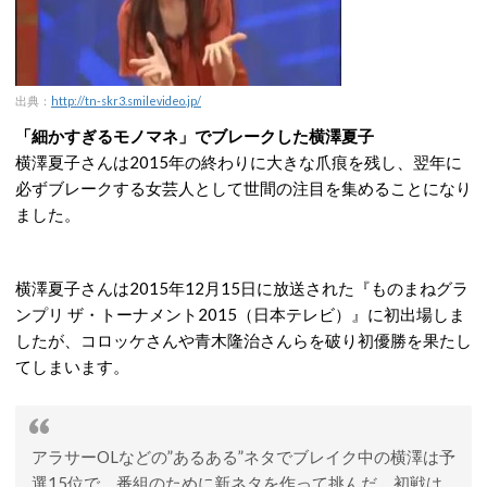
出典：
http://tn-skr3.smilevideo.jp/
「細かすぎるモノマネ」でブレークした横澤夏子
横澤夏子さんは2015年の終わりに大きな爪痕を残し、翌年に
必ずブレークする女芸人として世間の注目を集めることになり
ました。
横澤夏子さんは2015年12月15日に放送された『ものまねグラ
ンプリ ザ・トーナメント2015（日本テレビ）』に初出場しま
したが、コロッケさんや青木隆治さんらを破り初優勝を果たし
てしまいます。
アラサーOLなどの”あるある”ネタでブレイク中の横澤は予
選15位で、番組のために新ネタを作って挑んだ。初戦は