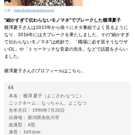
出典：
http://contents.oricon.co.jp/
”細かすぎて伝わらないモノマネ”でブレークした横澤夏子
横澤夏子さんは2015年から徐々にネタ番組でよく見るように
なり、2016年には大ブレークを果たしました。その”細かすぎ
て伝わらないモノマネ”は絶妙で、「職場に必ず居そうなウザ
いOL」や「トゥーマッチな音楽の先生」などで話題をさらい
ました。
横澤夏子さんのプロフィールはこちら。
本名： 横澤 夏子（よこさわ なつこ）
ニックネーム： なっちゃん、よこなつ
生年月日： 1990年7月20日
出身地： 新潟県糸魚川市
血液型： A型
身長： 169.6cm