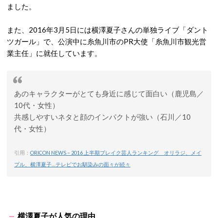
ました。
また、2016年3月5日には横澤夏子さんの単独ライブ「ダント
ツガール」で、公演中に糸魚川市のPR大使「糸魚川市観光営
業主任」に就任しています。
あのキャラクターがとても身近に感じて面白い（鹿児島／
10代・女性）
共感しやすいネタと顔のインパクトが強い（石川／10
代・女性）
引用：
ORICON NEWS – 2016 上半期ブレイク芸人ランキング オリラジ、メイ
プル、横澤夏子…テレビでお馴染みの面々が続々
横澤夏子が人気の理由