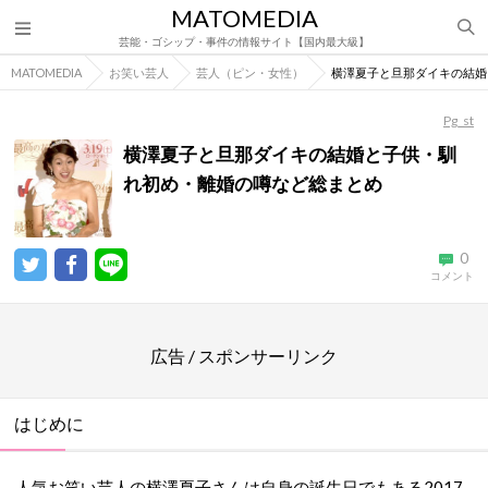
MATOMEDIA
芸能・ゴシップ・事件の情報サイト【国内最大級】
MATOMEDIA
お笑い芸人
芸人（ピン・女性）
横澤夏子と旦那ダイキの結婚
Pg_st
横澤夏子と旦那ダイキの結婚と子供・馴
れ初め・離婚の噂など総まとめ
0
コメント
広告 / スポンサーリンク
はじめに
人気お笑い芸人の横澤夏子さんは自身の誕生日でもある2017