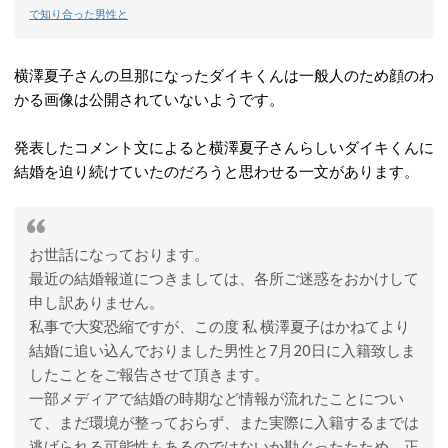
で知り合った男性と
横澤夏子さんの旦那になったダイキくんは一般人のため顔のわ
かる画像は公開されていないようです。
発表したコメント文によると横澤夏子さんらしいダイキくんに
結婚を迫り続けていたのだろうと思わせる一文があります。
お世話になっております。
最近の結婚報道につきましては、各所ご迷惑をおかけして
申し訳ありません。
私事で大変恐縮ですが、この度 私 横澤夏子はかねてより
結婚に追い込んでおりました男性と7月20日に入籍致しま
したことをご報告させて頂きます。
一部メディアで結婚の時期など情報が流れたことについ
て、まだ環境が整っておらず、また実際に入籍するまでは
逃げられる可能性もあるのではないか勘ぐったたため、正