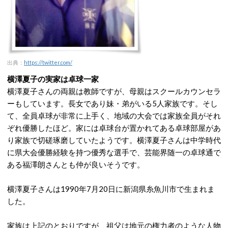
出典：
https://twitter.com/
横澤夏子の実家は卓球一家
横澤夏子さんの両親は教師ですが、母親はスクールカウンセラ
ーもしています。長女であり妹・弟がいる5人家族です。そし
て、全員卓球が非常に上手く、地域の大会では家族全員がそれ
ぞれ優勝したほど。家には卓球台が置かれてある卓球部屋があ
り家族で切磋琢磨していたようです。横澤夏子さんは中学時代
に県大会優勝経験を持つ優秀な選手で、芸能界随一の卓球通で
ある福澤朗さんとも仲が良いそうです。
横澤夏子さんは1990年7月20日に新潟県糸魚川市で生まれま
した。
家族は上記のとおりですが、祖父は地元の権力者のような人物