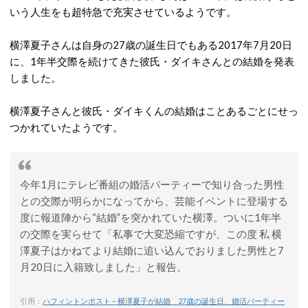
いう人生をも超特急で充実させているようです。
横澤夏子さんは自身の27歳の誕生日でもある2017年7月20日
に、1年半交際を続けてきた彼氏・ダイキさんとの結婚を発表
しました。
横澤夏子さんと彼氏・ダイキくんの結婚はことあるごとにせっ
つかれていたようです。
今年1月にテレビ番組の婚活パーティーで知り合った男性
との交際が明らかになってから、芸能イベントに登場する
度に報道陣から“結婚”を突かれていた横澤。ついに1年半
の交際を実らせて「私事で大変恐縮ですが、この度 私 横
澤夏子はかねてより結婚に追い込んでおりました男性と7
月20日に入籍致しました」と報告。
引用：
ハフィントンポスト – 横澤夏子が結婚 27歳の誕生日、婚活パーティー