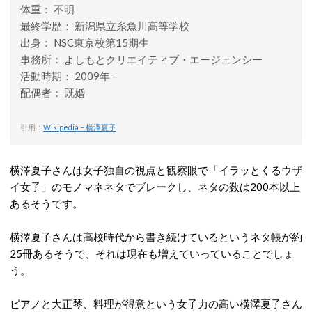
体重： 不明
最終学歴： 新潟県立糸魚川高等学校
出身： NSC東京校第15期生
事務所： よしもとクリエイティブ・エージェンシー
活動時期： 2009年 –
配偶者： 既婚
引用：
Wikipedia – 横澤夏子
横澤夏子さんは女子独自の視点と観察眼で「イラッとくるウザ
イ女子」のモノマネネタでブレークし、ネタの数は200本以上
あるそうです。
横澤夏子さんは高校時代から書き続けているというネタ帳が約
25冊あるそうで、それは現在も増えていっていることでしょ
う。
ピアノと大正琴、料理が得意という女子力の高い横澤夏子さん