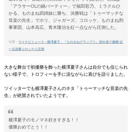
「アラサーOLの鍋パーティー」で福田彩乃、ミラクルひ
かる、ものまね四姉妹に勝ち、決勝戦は「トゥーマッチな
音楽の先生」でホリ、ジャガーズ、コロッケ、ものまね刑
事軍団、山本高広、青木隆治を紅一点ながら圧倒した。
引用：
マイナビニュース – 横澤夏子、『ものまねグランプリ』初出場で優勝! 紅
一点決勝コロッケら圧倒
大きな舞台で初優勝を飾った横澤夏子さんは自分でも信じられ
ない様子で、トロフィーを手に涙ながらに喜びを語りました。
ツイッターでも横澤夏子さんのネタ「トゥーマッチな音楽の先
生」が絶賛されていたようです。
横澤夏子のモノマネ好きすぎる！！
優勝おめでとう！！