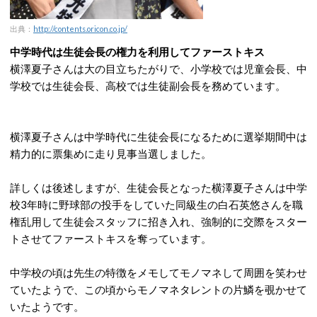
出典：
http://contents.oricon.co.jp/
中学時代は生徒会長の権力を利用してファーストキス
横澤夏子さんは大の目立ちたがりで、小学校では児童会長、中
学校では生徒会長、高校では生徒副会長を務めています。
横澤夏子さんは中学時代に生徒会長になるために選挙期間中は
精力的に票集めに走り見事当選しました。
詳しくは後述しますが、生徒会長となった横澤夏子さんは中学
校3年時に野球部の投手をしていた同級生の白石英悠さんを職
権乱用して生徒会スタッフに招き入れ、強制的に交際をスター
トさせてファーストキスを奪っています。
中学校の頃は先生の特徴をメモしてモノマネして周囲を笑わせ
ていたようで、この頃からモノマネタレントの片鱗を覗かせて
いたようです。