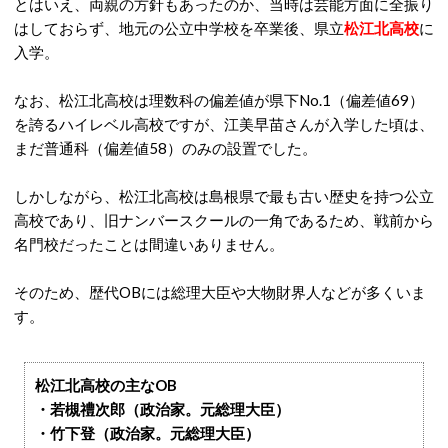
とはいえ、両親の方針もあったのか、当時は芸能方面に全振り
はしておらず、地元の公立中学校を卒業後、県立
松江北高校
に
入学。
なお、松江北高校は理数科の偏差値が県下No.1（偏差値69）
を誇るハイレベル高校ですが、江美早苗さんが入学した頃は、
まだ普通科（偏差値58）のみの設置でした。
しかしながら、松江北高校は島根県で最も古い歴史を持つ公立
高校であり、旧ナンバースクールの一角であるため、戦前から
名門校だったことは間違いありません。
そのため、歴代OBには総理大臣や大物財界人などが多くいま
す。
松江北高校の主なOB
・若槻禮次郎（政治家。元総理大臣）
・竹下登（政治家。元総理大臣）