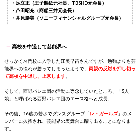
・足立正（王子製紙元社長、TBSHD元会長）
・芦田昭充（商船三井元会長）
・井原勝美（ソニーフィナンシャルグループ元会長）
高校を中退して芸能界へ
せっかく名門校に入学した江美早苗さんですが、勉強よりも芸
能界への憧れが勝ってしまったようで、
両親の反対を押し切っ
て高校を中退し、上京します
。
そして、西野バレエ団の活動に専念していたところ、「5人
娘」と呼ばれる西野バレエ団のエース格へと成長。
その後、16歳の若さでダンスグループ「
レ・ガールズ
」のメ
ンバーに抜擢され、芸能界の表舞台に躍り出ることになりま
す。