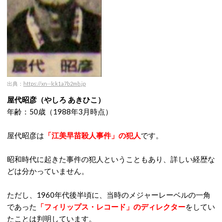
出典：
https://xn--lck1a7b2mb.jp
屋代昭彦（やしろ あきひこ）
年齢：50歳（1988年3月時点）
屋代昭彦は
「江美早苗殺人事件」の犯人
です。
昭和時代に起きた事件の犯人ということもあり、詳しい経歴な
どは分かっていません。
ただし、1960年代後半頃に、当時のメジャーレーベルの一角
であった
「
フィリップス・レコード
」のディレクター
をしてい
たことは判明しています。