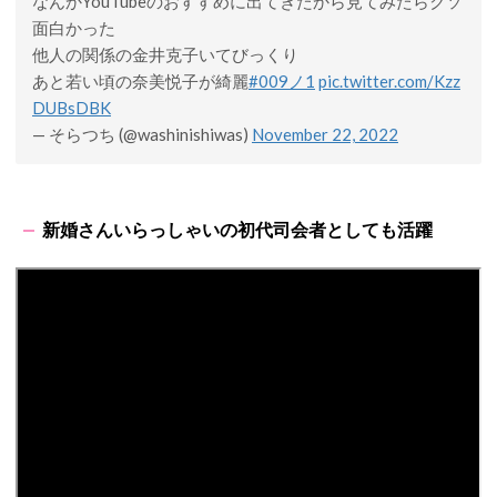
なんかYouTubeのおすすめに出てきたから見てみたらクソ
面白かった
他人の関係の金井克子いてびっくり
あと若い頃の奈美悦子が綺麗
#009ノ1
pic.twitter.com/Kzz
DUBsDBK
— そらつち (@washinishiwas)
November 22, 2022
新婚さんいらっしゃいの初代司会者としても活躍