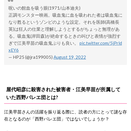
呪いの館血を吸う眼(1971/山本迪夫)
正調モンスター映画。吸血鬼に血を吸われた者は吸血鬼に
なり甦るというゾンビのような設定。それを医師(高橋長
英)は狂人の仕業と理解しようとするがちょっと無理があ
る。吸血鬼(岸田森)が絶命するときの叫びと表情が強烈す
ぎで江美早苗の吸血鬼ぶりも良い。
pic.twitter.com/5jPrld
xEY6
— HP25 (@jra199005)
August 19, 2022
屋代昭彦に殺害された被害者・江美早苗が所属して
いた西野バレエ団とは?
江美早苗さんの活躍を振り返る際に、読者の方にとって謎な存
在となるのが「西野バレエ団」ではないでしょうか？