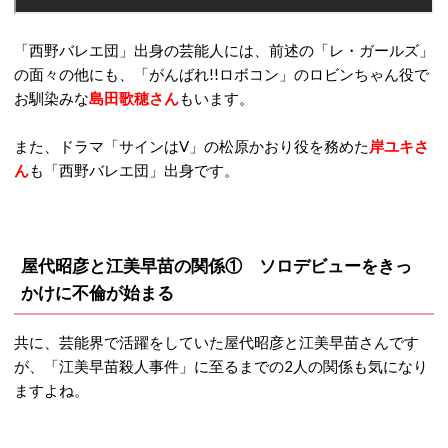
「西野バレエ団」出身の芸能人には、前述の「レ・ガールズ」
の面々の他にも、「がんばれ!!ロボコン」のロビンちゃん役で
お馴染みな
島田歌穂さん
もいます。
また、ドラマ「サインはV」の松原かおり役を務めた
岸ユキさ
ん
も「西野バレエ団」出身です。
屋代昭彦と江美早苗の関係① ソロデビューをきっ
かけに不倫が始まる
共に、芸能界で活躍をしていた屋代昭彦と江美早苗さんです
が、「江美早苗殺人事件」に至るまでの2人の関係も気になり
ますよね。