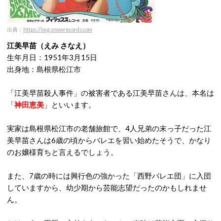
出典：
https://img.snowrecords.com
江美早苗（えみ さなえ）
生年月日：1951年3月15日
出身地：島根県松江市
「江美早苗殺人事件」の被害者である江美早苗さんは、本名は
「
神田恵美
」といいます。
実家は島根県松江市の老舗旅館で、4人兄弟の末っ子だった江
美早苗さんは6歳の頃からバレエを習い始めたそうで、かなり
のお嬢様育ちと言えるでしょう。
また、7歳の時には興行色の強かった「西野バレエ団」に入団
していますから、幼少期から芸能志望だったのかもしれませ
ん。