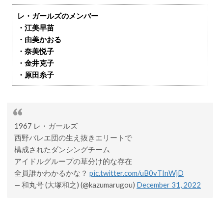
レ・ガールズのメンバー
・江美早苗
・由美かおる
・奈美悦子
・金井克子
・原田糸子
1967 レ・ガールズ
西野バレエ団の生え抜きエリートで
構成されたダンシングチーム
アイドルグループの草分け的な存在
全員誰かわかるかな？
pic.twitter.com/uB0vTInWjD
— 和丸号 (大塚和之) (@kazumarugou)
December 31, 2022