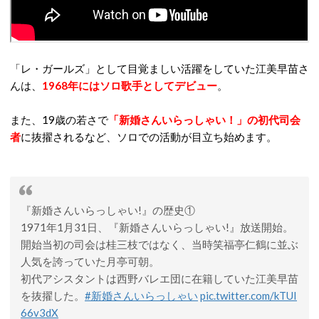
「レ・ガールズ」として目覚ましい活躍をしていた江美早苗さ
んは、
1968年にはソロ歌手としてデビュー
。
また、19歳の若さで
「新婚さんいらっしゃい！」の初代司会
者
に抜擢されるなど、ソロでの活動が目立ち始めます。
『新婚さんいらっしゃい!』の歴史①
1971年1月31日、『新婚さんいらっしゃい!』放送開始。
開始当初の司会は桂三枝ではなく、当時笑福亭仁鶴に並ぶ
人気を誇っていた月亭可朝。
初代アシスタントは西野バレエ団に在籍していた江美早苗
を抜擢した。
#新婚さんいらっしゃい
pic.twitter.com/kTUI
66v3dX