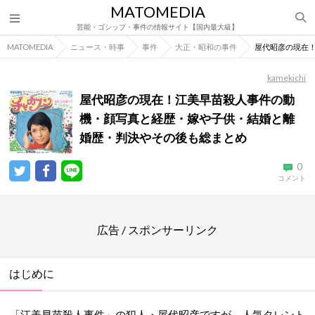
MATOMEDIA
芸能・ゴシップ・事件の情報サイト【国内最大級】
MATOMEDIA
ニュース・時事
事件
大正・昭和の事件
屋代昭彦の現在
kamekichi
屋代昭彦の現在！江美早苗殺人事件の動
機・顔写真と経歴・嫁や子供・結婚と離
婚歴・判決やその後も総まとめ
0
コメント
広告 / スポンサーリンク
はじめに
「江美早苗殺人事件」の犯人・屋代昭彦ですが、人気タレント