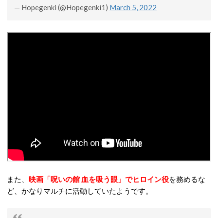
— Hopegenki (@Hopegenki1)
March 5, 2022
また、
映画「呪いの館 血を吸う眼」でヒロイン役
を務めるな
ど、かなりマルチに活動していたようです。