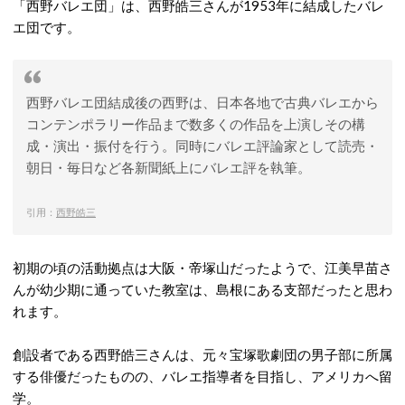
「西野バレエ団」は、西野皓三さんが1953年に結成したバレ
エ団です。
西野バレエ団結成後の西野は、日本各地で古典バレエから
コンテンポラリー作品まで数多くの作品を上演しその構
成・演出・振付を行う。同時にバレエ評論家として読売・
朝日・毎日など各新聞紙上にバレエ評を執筆。
引用：
西野皓三
初期の頃の活動拠点は大阪・帝塚山だったようで、江美早苗さ
んが幼少期に通っていた教室は、島根にある支部だったと思わ
れます。
創設者である西野皓三さんは、元々宝塚歌劇団の男子部に所属
する俳優だったものの、バレエ指導者を目指し、アメリカへ留
学。