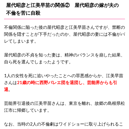
屋代昭彦と江美早苗の関係② 屋代昭彦の嫁が夫の
不倫を苦に自殺
不倫関係に陥った後の屋代昭彦と江美早苗さんですが、禁断の
関係を隠すことが下手だったのか、屋代昭彦の妻には不倫がバ
レてしまいます。
屋代昭彦の不貞を知った妻は、精神のバランスを崩した結果、
自ら死を選んでしまったようです。
1人の女性を死に追いやったことへの罪悪感からか、江美早苗
さんは
21歳の時に西野バレエ団を退団し、芸能界からも引
退
。
芸能界引退後の江美早苗さんは、東京を離れ、故郷の島根県松
江市に帰郷しています。
なお、当時の2人の不倫劇はワイドショーに取り上げられるこ