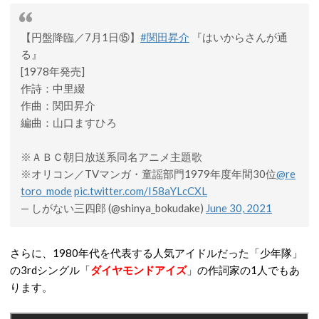
【円盤降臨／7月1日⑮】
#関田昇介
『はいからさんが通
る』
[1978年発売]
作詩：中里綴
作曲：関田昇介
編曲：山口ますひろ
※ＡＢＣ朝日放送系同名アニメ主題歌
※オリコン／TVマンガ・童謡部門1979年度年間30位
@re
toro_mode
pic.twitter.com/I58aYLcCXL
— しがない三四郎 (@shinya_bokudake)
June 30, 2021
さらに、1980年代を代表する人気アイドルだった「少年隊」
の3rdシングル「
ダイヤモンドアイズ
」の作詞家の1人でもあ
ります。