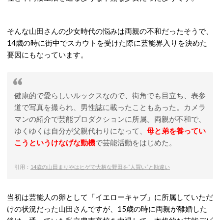
そんな山田さんの少女時代の悩みは両親の不和だったそうで、
14歳の時に街中でスカウトを受けた際に芸能界入りを決めた
要因にもなっています。
健康的で愛らしいルックスなので、街角でも目立ち、表参
道で写真を撮られ、男性誌に載ったこともあった。カメラ
マンの紹介で芸能プロダクションに所属。両親が不和で、
ゆくゆくは自分が父親代わりになって、
母と弟を養ってい
こうというけなげな動機
で芸能活動をはじめた。
引用：
14歳の山田まりやはヒゲで大柄な野田を“人買い”と勘違い
当初は芸能人の卵として「イエローキャブ」に所属していただ
けの状況だった山田さんですが、15歳の時に両親が離婚した