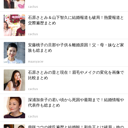
cactus
石原さとみ＆山下智久に結婚報道も破局！熱愛報道と
交際遍歴まとめ
cactus
安藤桃子の旦那や子供＆離婚原因！父・母・妹など家
族も総まとめ
maasyacw
石原さとみの昔と現在！眉毛やメイクの変化を画像で
比較まとめ
cactus
深浦加奈子の若い頃から死因や最期まで！結婚情報や
代表作も総まとめ
cactus
柴咲コウの彼氏遍歴と結婚観！和牛王とは破局・他の