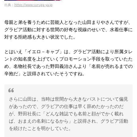
出典：
https://www.suruga-ya.jp
母親と弟を養うために芸能人となった山田まりやさんですが、
グラビア活動に対する世間の好奇な視線のせいで、水着仕事に
対する拒絶感も大きい状況でした。
とはいえ「イエロ－キャブ」は、グラビア活動により所属タレ
ントの知名度を上げていくプロモーション手段を取っていたた
め、名物社長であった野田義治さんより「名前が売れるまでの
辛抱だ」と説得されていたそうですね。
さらに山田は、当時は世間から大きなバストについて偏見
があったので、グラビアの仕事は早く辞めたかったのだ
が、野田社長に「どんな雑誌でも名前と顔がでかく載れ
ば、おまえの名刺になるから」と説得され、グラビア活動
を続けたことを明かしていた。