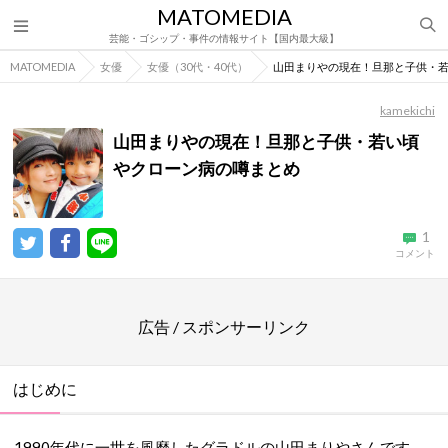
MATOMEDIA
芸能・ゴシップ・事件の情報サイト【国内最大級】
MATOMEDIA
女優
女優（30代・40代）
山田まりやの現在！旦那と子供・
kamekichi
山田まりやの現在！旦那と子供・若い頃
やクローン病の噂まとめ
1
コメント
広告 / スポンサーリンク
はじめに
1990年代に一世を風靡したグラドルの山田まりやさんです