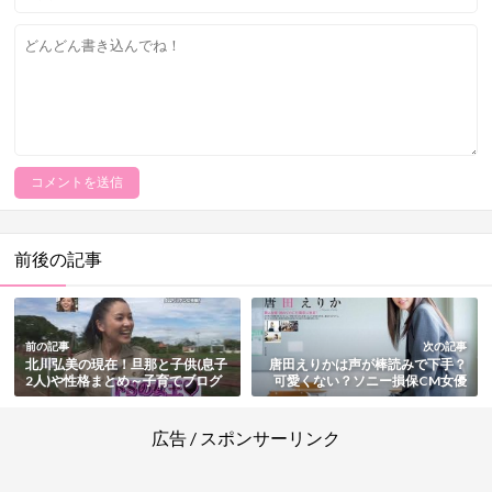
前後の記事
前の記事
次の記事
北川弘美の現在！旦那と子供(息子
唐田えりかは声が棒読みで下手？
2人)や性格まとめ～子育てブログ
可愛くない？ソニー損保CM女優
で炎上も
の評判まとめ【動画・画像有】
広告 / スポンサーリンク