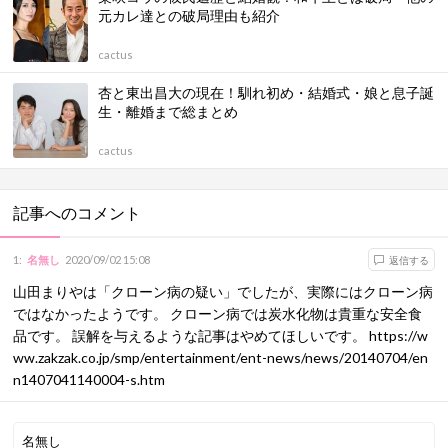
元カレ達との破局理由も紹介
cactus
杏と東出昌大の現在！馴れ初め・結婚式・娘と息子誕
生・離婚まで総まとめ
cactus
記事へのコメント
1
:
名無し
2020/09/02 15:08
返信する
山田まりやは「クローン病の疑い」でしたが、実際にはクローン病
ではなかったようです。 クローン病では炭水化物は貴重な安全食
品です。 誤解を与えるような記事はやめてほしいです。
https://w
ww.zakzak.co.jp/smp/entertainment/ent-news/news/20140704/en
n1407041140004-s.htm