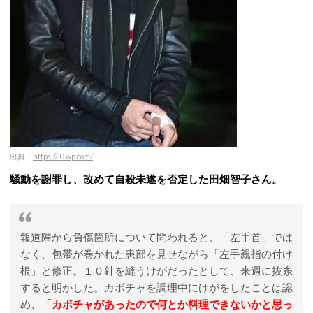
出典：
https://i0.wp.com/
騒動を謝罪し、改めて自殺未遂を否定した田畑智子さん。
報道陣から負傷箇所について問われると、「左手首」では
なく、包帯が巻かれた患部を見せながら「左手親指の付け
根」と修正。１０針を縫うけがだったとして、来週に抜糸
すると明かした。カボチャを調理中にけがをしたことは認
め、
「カボチャがあったので何とか料理できないかと思っ