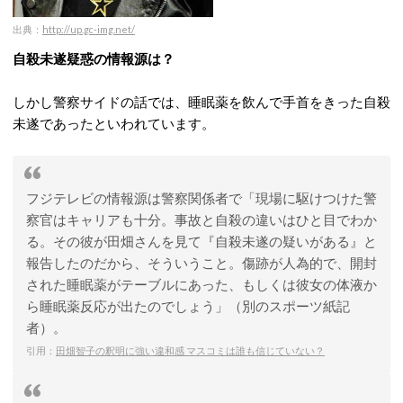
出典：
http://up.gc-img.net/
自殺未遂疑惑の情報源は？
しかし警察サイドの話では、睡眠薬を飲んで手首をきった自殺
未遂であったといわれています。
フジテレビの情報源は警察関係者で「現場に駆けつけた警
察官はキャリアも十分。事故と自殺の違いはひと目でわか
る。その彼が田畑さんを見て『自殺未遂の疑いがある』と
報告したのだから、そういうこと。傷跡が人為的で、開封
された睡眠薬がテーブルにあった、もしくは彼女の体液か
ら睡眠薬反応が出たのでしょう」（別のスポーツ紙記
者）。
引用：
田畑智子の釈明に強い違和感 マスコミは誰も信じていない？