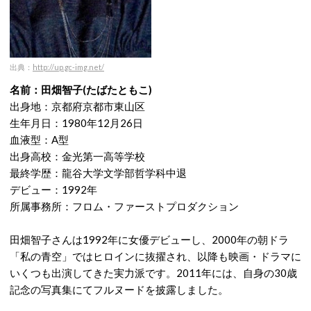
出典：
http://up.gc-img.net/
名前：田畑智子(たばたともこ)
出身地：京都府京都市東山区
生年月日：1980年12月26日
血液型：A型
出身高校：金光第一高等学校
最終学歴：龍谷大学文学部哲学科中退
デビュー：1992年
所属事務所：フロム・ファーストプロダクション
田畑智子さんは1992年に女優デビューし、2000年の朝ドラ
「私の青空」ではヒロインに抜擢され、以降も映画・ドラマに
いくつも出演してきた実力派です。2011年には、自身の30歳
記念の写真集にてフルヌードを披露しました。