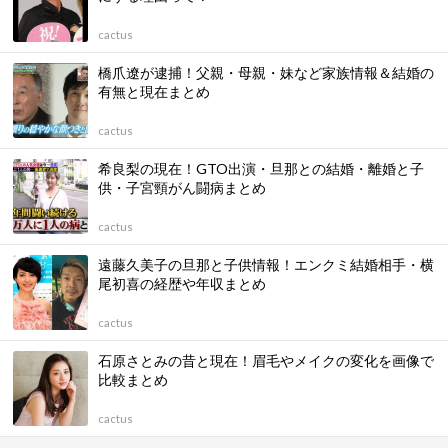
cactus
橋爪遼が逮捕！父親・母親・妹など家族情報＆結婚の
有無と現在まとめ
cactus
希良梨の現在！GTO出演・旦那との結婚・離婚と子
供・子宮頸がん闘病まとめ
cactus
遠藤久美子の旦那と子供情報！エンクミ結婚相手・横
尾初喜の経歴や年収まとめ
cactus
石原さとみの昔と現在！眉毛やメイクの変化を画像で
比較まとめ
cactus