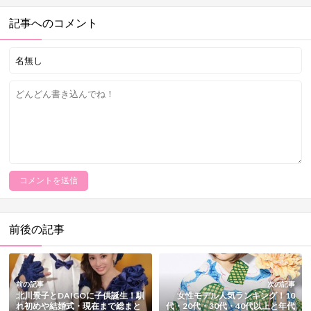
記事へのコメント
前後の記事
前の記事
次の記事
北川景子とDAIGOに子供誕生！馴
女性モデル人気ランキング！10
れ初めや結婚式・現在まで総まと
代・20代・30代・40代以上と年代