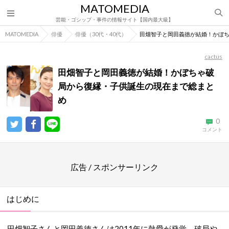
MATOMEDIA
芸能・ゴシップ・事件の情報サイト【国内最大級】
MATOMEDIA
俳優
俳優（30代・40代）
田畑智子と岡田義徳が結婚！かぼ
cactus
田畑智子と岡田義徳が結婚！かぼちゃ破
局から復縁・子供誕生の現在まで総まと
め
0
コメント
広告 / スポンサーリンク
はじめに
田畑智子さんと岡田義徳さんは2011年に熱愛が発覚、破局や