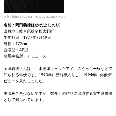
出典：
http://s3-ap-northeast-1.amazonaws.com/
名前：岡田義徳(おかだよしのり)
出身地：岐阜県揖斐郡大野町
生年月日：1977年3月19日
身長：172cm
血液型：AB型
所属事務所：アミューズ
岡田義徳さんは、「木更津キャッツアイ」のうっちー役などで
知られる俳優です。1993年に芸能界入りし、1994年に俳優デ
ビューを果たしました。
主演級こそ少ないですが、数多くの作品に出演する実力派俳優
として知られています。