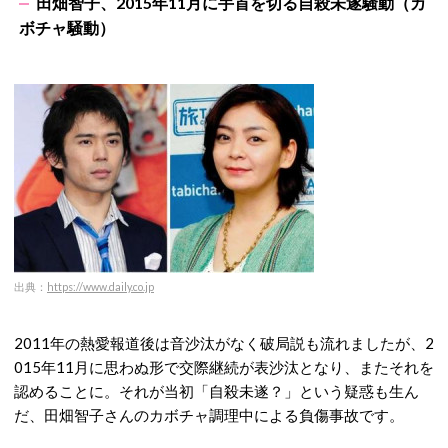
田畑智子、2015年11月に手首を切る自殺未遂騒動（カ
ボチャ騒動）
出典：
https://www.daily.co.jp
2011年の熱愛報道後は音沙汰がなく破局説も流れましたが、2
015年11月に思わぬ形で交際継続が表沙汰となり、またそれを
認めることに。それが当初「自殺未遂？」という疑惑も生ん
だ、田畑智子さんのカボチャ調理中による負傷事故です。