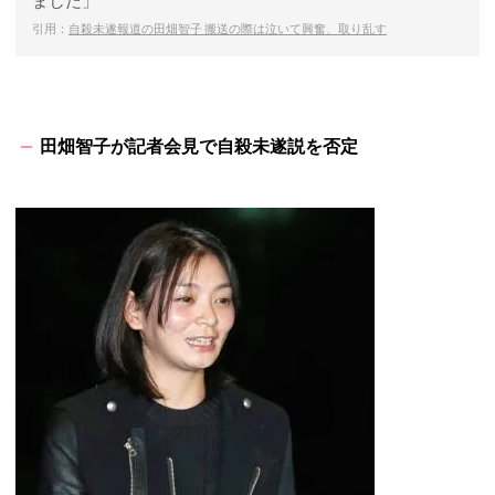
ました」
引用：
自殺未遂報道の田畑智子 搬送の際は泣いて興奮、取り乱す
田畑智子が記者会見で自殺未遂説を否定