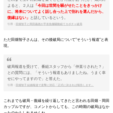
よると、２人は
「今回は世間を騒がせたことをきっかけ
に、将来についてよく話し合った上で別れを選んだから、
復縁はない」
と話しているという。
引用：
田畑智子と岡田義徳が手首負傷騒動経てカボチャ破局
ただ田畑智子さんは、その後破局について”そういう報道”と表
現。
破局報道を受けて、番組スタッフから「仲直りされた？」
との質問には、「そういう報道もありましたね。うまく幸
せにやってますので」と答えた。
引用：
田畑智子 結婚報道で直撃に対応「正式に決まれば報告します」
これまでも破局・復縁を繰り返してきたと言われる田畑・岡田
カップルですが、コメントからしても、この時期の破局はなか
ったのかもしれませんね。