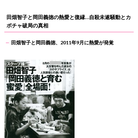
田畑智子と岡田義徳の熱愛と復縁…自殺未遂騒動とカ
ボチャ破局の真相
田畑智子と岡田義徳、2011年9月に熱愛が発覚