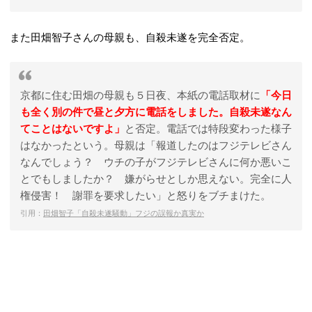
また田畑智子さんの母親も、自殺未遂を完全否定。
京都に住む田畑の母親も５日夜、本紙の電話取材に
「今日
も全く別の件で昼と夕方に電話をしました。自殺未遂なん
てことはないですよ」
と否定。電話では特段変わった様子
はなかったという。母親は「報道したのはフジテレビさん
なんでしょう？ ウチの子がフジテレビさんに何か悪いこ
とでもしましたか？ 嫌がらせとしか思えない。完全に人
権侵害！ 謝罪を要求したい」と怒りをブチまけた。
引用：
田畑智子「自殺未遂騒動」フジの誤報か真実か