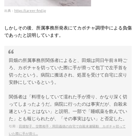
出典：
https://career-find.jp
しかしその後、所属事務所発表にてカボチャ調理中による負傷
であったと説明しています。
田畑の所属事務所関係者によると、田畑は同日午前８時ご
ろ、カボチャを切っていた際に手が滑って包丁で左手首を
切ったという。病院に搬送され、処置を受けて自宅に戻り
安静にしているという。
関係者は「料理をしていて濡れた手が滑り、かなり深く切
ってしまったようだ。病院に行ったのは事実だが、自殺未
遂ということはない」と説明。一部で「睡眠薬を飲んでい
た」とも報じられたが、「その事実はない」と否定した。
引用：
田畑智子、交際相手・岡田義徳の自宅で自殺未遂騒動 カボチャ切って
いた際に手が滑り…