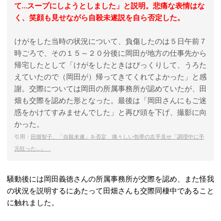
て…スープにしようとしました」と説明。悲痛な表情はな
く、笑顔も見せながら自殺未遂説を自ら否定した。
けがをした当時の状況について、負傷したのは５日午前７
時ごろで、その１５～２０分後に岡田が地方の仕事先から
帰宅したとして「けがをしたときはびっくりして、うろた
えていたので（岡田が）帰ってきてくれてよかった」と感
謝。交際については岡田の所属事務所が認めていたが、田
畑も交際を認めた形となった。最後は「岡田さんにもご迷
惑をかけてすみませんでした」と再び頭を下げ、撮影に向
かった。
引用：
田畑智子、「自殺未遂」を否定 痛々しい包帯の左手見せ「調理中に手
元狂った…」
騒動後には岡田義徳さんの所属事務所が交際を認め、また怪我
の状況を説明するにあたって田畑さんも交際同棲中であること
に触れました。