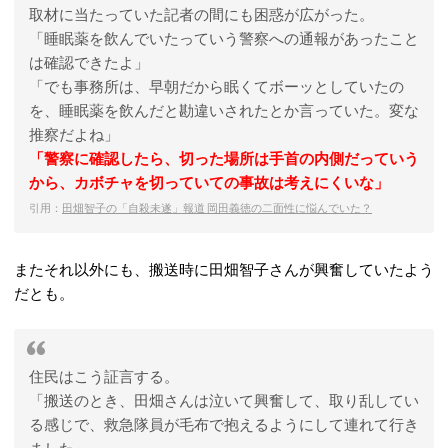
取材に当たっていた記者の間にも困惑が広がった。
「睡眠薬を飲んでいたっていう警察への通報があったこと
は確認できたよ」
「でも事務所は、早朝だから眠くてボーッとしていたの
を、睡眠薬を飲んだと勘違いされたとか言っていた。変な
推察だよね」
「警察に確認したら、切った場所は手首の内側だっていう
から、カボチャを切っていての事故は考えにくいな」
引用：
田畑智子の「自殺未遂」報道 岡田義徳の二面性に悩んでいた？
またそれ以外にも、搬送時に田畑智子さんが興奮していたよう
だとも。
住民はこう証言する。
「搬送のとき、田畑さんは泣いて興奮して、取り乱してい
る感じで、救急隊員が毛布で抱えるようにして連れて行き