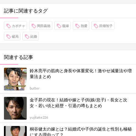
記事に関連するタグ
カボチャ
岡田義徳
復縁
熱愛
田畑智子
破局
結婚
関連する記事
鈴木亮平の筋肉と身長や体重変化！激やせ減量法や増
量法まとめ
butter
金子昇の現在！結婚や嫁と子供(娘/息子)・長女と次
女・若い頃と経歴・引退の噂もまとめ
yujitake226
桐谷健太の嫁とは？結婚式や子供の誕生と性別も極秘
にする理由って？