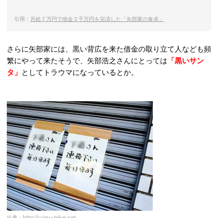
引用：
月給７万円で借金２千万円を完済した「矢部家の食卓」
さらに矢部家には、黒い背広を来た借金の取り立て人なども頻
繁にやって来たそうで、矢部浩之さんにとっては
「黒いサン
タ」
としてトラウマになっているとか。
出典：
http://saimu-tokyo.net