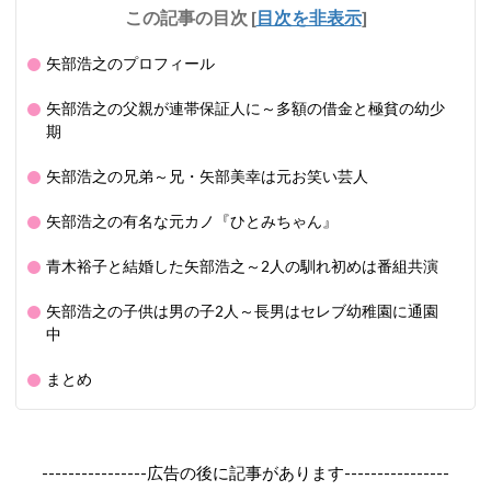
この記事の目次
[
目次を非表示
]
矢部浩之のプロフィール
矢部浩之の父親が連帯保証人に～多額の借金と極貧の幼少
期
矢部浩之の兄弟～兄・矢部美幸は元お笑い芸人
矢部浩之の有名な元カノ『ひとみちゃん』
青木裕子と結婚した矢部浩之～2人の馴れ初めは番組共演
矢部浩之の子供は男の子2人～長男はセレブ幼稚園に通園
中
まとめ
----------------広告の後に記事があります----------------