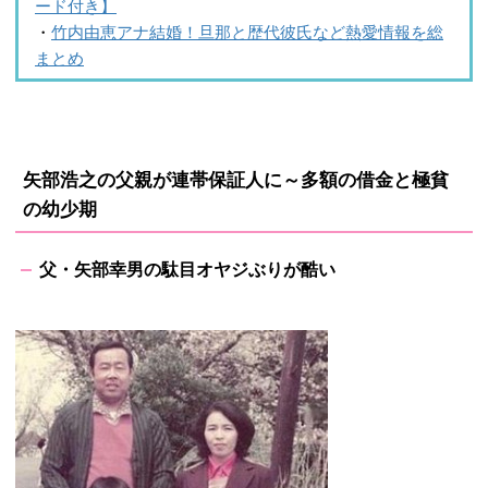
ード付き】
・
竹内由恵アナ結婚！旦那と歴代彼氏など熱愛情報を総
まとめ
矢部浩之の父親が連帯保証人に～多額の借金と極貧
の幼少期
父・矢部幸男の駄目オヤジぶりが酷い