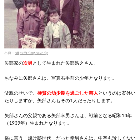
出典：
https://rr.img.naver.jp
矢部家の
次男
として生まれた矢部浩之さん。
ちなみに矢部さんは、写真右手前の少年となります。
父親のせいで、
極貧の幼少期を過ごした芸人
というのは案外い
たりしますが、矢部さんもその1人だったりします。
矢部さんの父親である矢部幸男さんは、戦前となる昭和14年
（1939年）生まれとなります。
俗に言う「焼け跡世代」だった幸男さんは、中卒も珍しくない