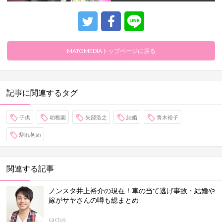
MATOMEDIAトップページに戻る
記事に関連するタグ
子供
幼稚園
矢部浩之
結婚
青木裕子
馴れ初め
関連する記事
ノンスタ井上裕介の現在！車の当て逃げ事故・結婚や
嫁がサヤさんの噂も総まとめ
cactus