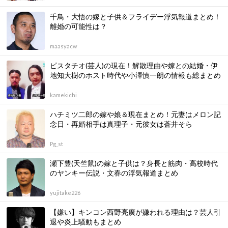
千鳥・大悟の嫁と子供＆フライデー浮気報道まとめ！
離婚の可能性は？
maasyacw
ピスタチオ(芸人)の現在！解散理由や嫁との結婚・伊
地知大樹のホスト時代や小澤慎一朗の情報も総まとめ
kamekichi
ハチミツ二郎の嫁や娘＆現在まとめ！元妻はメロン記
念日・再婚相手は真理子・元彼女は蒼井そら
Pg_st
瀬下豊(天竺鼠)の嫁と子供は？身長と筋肉・高校時代
のヤンキー伝説・文春の浮気報道まとめ
yujitake226
【嫌い】キンコン西野亮廣が嫌われる理由は？芸人引
退や炎上騒動もまとめ