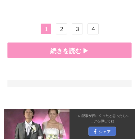
----------------------------------------------------------------
1
2
3
4
続きを読む ▶
この記事が役に立ったと思ったら
シ
ェア
を押してね
シェア