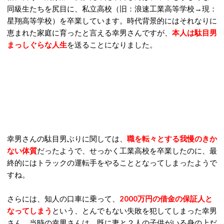
同級生たちを尻目に、私立高校（旧：浪速工業高等学校→現：
星翔高等学校）を卒業しています。時代背景的にはそれなりに
恵まれた家庭に育ったと言える幸男さんですが、
本人は駄目男
まっしぐらな人生
を送ることになりました。
幸男さんの駄目男ぶりに関しては、
職
を転々とする我慢のきか
ない体質
だったようで、せっかく工業高校を卒業したのに、最
終的にはトラックの運転手をやることとなってしまったようで
すね。
さらには、知人の口車に乗って、
2000万円の借金の保証人と
なってしまう
という、とんでもない失敗を犯してしまった幸男
さん。当時の幸男さんは、既に妻と２人の子供がいる身の上だ