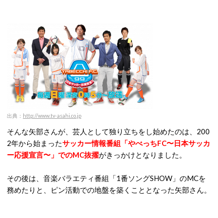
出典：
http://www.tv-asahi.co.jp
そんな矢部さんが、芸人として独り立ちをし始めたのは、200
2年から始まった
サッカー情報番組「やべっちFC〜日本サッカ
ー応援宣言〜」でのMC抜擢
がきっかけとなりました。
その後は、音楽バラエティ番組「1番ソングSHOW」のMCを
務めたりと、ピン活動での地盤を築くこととなった矢部さん。