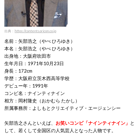
出典：
https://contents.oricon.co.jp
名前：矢部浩之（やべ ひろゆき）
本名：矢部浩之（やべ ひろゆき）
出身地：大阪府吹田市
生年月日：1971年10月23日
身長：172cm
学歴：大阪府立茨木西高等学校
デビュー年：1991年
コンビ名：ナインティナイン
相方：岡村隆史（おかむら たかし）
所属事務所：よしもとクリエイティブ・エージェンシー
矢部浩之さんといえば、
お笑いコンビ「ナインティナイン」
と
して、若くして全国区の人気芸人となった人物です。