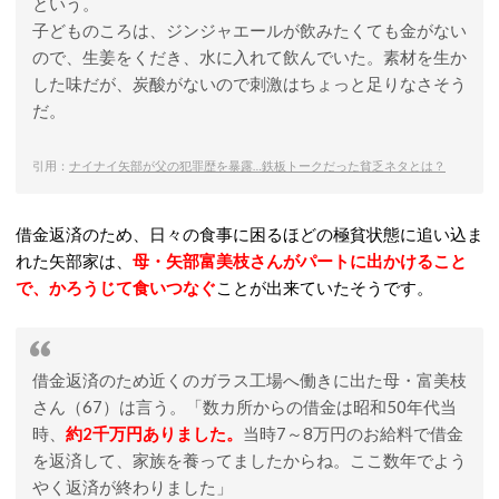
という。
子どものころは、ジンジャエールが飲みたくても金がない
ので、生姜をくだき、水に入れて飲んでいた。素材を生か
した味だが、炭酸がないので刺激はちょっと足りなさそう
だ。
引用：
ナイナイ矢部が父の犯罪歴を暴露…鉄板トークだった貧乏ネタとは？
借金返済のため、日々の食事に困るほどの極貧状態に追い込ま
れた矢部家は、
母・矢部富美枝さんがパートに出かけること
で、かろうじて食いつなぐ
ことが出来ていたそうです。
借金返済のため近くのガラス工場へ働きに出た母・富美枝
さん（67）は言う。「数カ所からの借金は昭和50年代当
時、
約2千万円ありました。
当時7～8万円のお給料で借金
を返済して、家族を養ってましたからね。ここ数年でよう
やく返済が終わりました」