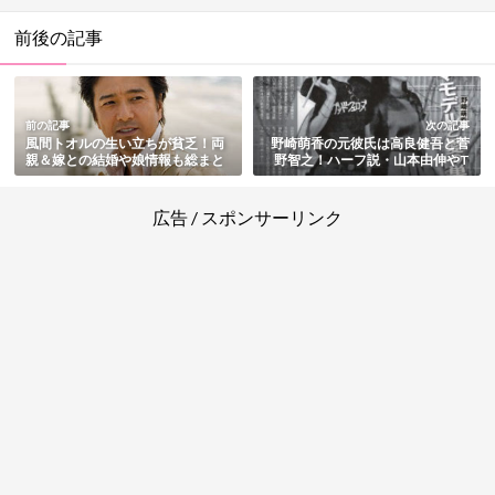
前後の記事
前の記事
次の記事
風間トオルの生い立ちが貧乏！両
野崎萌香の元彼氏は高良健吾と菅
親＆嫁との結婚や娘情報も総まと
野智之！ハーフ説・山本由伸やT
め
OPとの熱愛説も総まとめ
広告 / スポンサーリンク