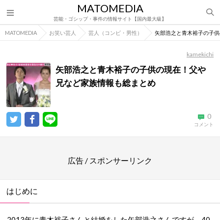
MATOMEDIA
芸能・ゴシップ・事件の情報サイト【国内最大級】
MATOMEDIA
お笑い芸人
芸人（コンビ・男性）
矢部浩之と青木裕子の子供
kamekichi
矢部浩之と青木裕子の子供の現在！父や
兄など家族情報も総まとめ
0
コメント
広告 / スポンサーリンク
はじめに
2013年に青木裕子さんと結婚をした矢部浩之さんですが、40