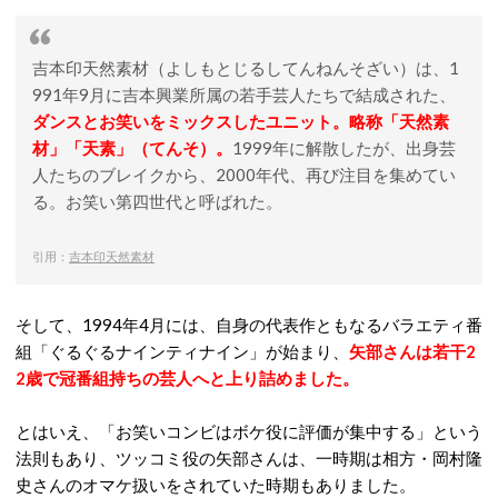
吉本印天然素材（よしもとじるしてんねんそざい）は、1
991年9月に吉本興業所属の若手芸人たちで結成された、
ダンスとお笑いをミックスしたユニット。略称「天然素
材」「天素」（てんそ）。
1999年に解散したが、出身芸
人たちのブレイクから、2000年代、再び注目を集めてい
る。お笑い第四世代と呼ばれた。
引用：
吉本印天然素材
そして、1994年4月には、自身の代表作ともなるバラエティ番
組「ぐるぐるナインティナイン」が始まり、
矢部さんは若干2
2歳で冠番組持ちの芸人へと上り詰めました。
とはいえ、「お笑いコンビはボケ役に評価が集中する」という
法則もあり、ツッコミ役の矢部さんは、一時期は相方・岡村隆
史さんのオマケ扱いをされていた時期もありました。