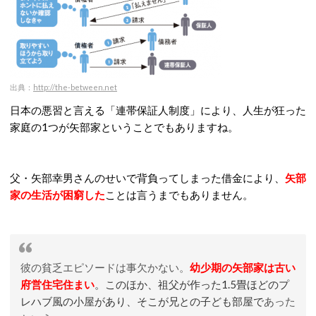
出典：
http://the-between.net
日本の悪習と言える「連帯保証人制度」により、人生が狂った
家庭の1つが矢部家ということでもありますね。
父・矢部幸男さんのせいで背負ってしまった借金により、
矢部
家の生活が困窮した
ことは言うまでもありません。
彼の貧乏エピソードは事欠かない。
幼少期の矢部家は古い
府営住宅住まい
。このほか、祖父が作った1.5畳ほどのプ
レハブ風の小屋があり、そこが兄との子ども部屋
で
あった