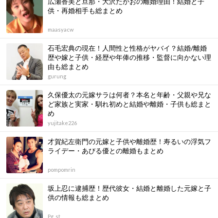
広瀬香美と旦那・大沢たかおの離婚理由！結婚と子
供・再婚相手も総まとめ
maasyacw
石毛宏典の現在！人間性と性格がヤバイ？結婚/離婚
歴や嫁と子供・経歴や年俸の推移・監督に向かない理
由も総まとめ
gurung
久保優太の元嫁サラは何者？本名と年齢・父親や兄な
ど家族と実家・馴れ初めと結婚や離婚・子供も総まと
め
yujitake226
才賀紀左衛門の元嫁と子供や離婚歴！寿るいの浮気フ
ライデー・あびる優との離婚もまとめ
pompomrin
坂上忍に逮捕歴！歴代彼女・結婚と離婚した元嫁と子
供の情報も総まとめ
Pg_st