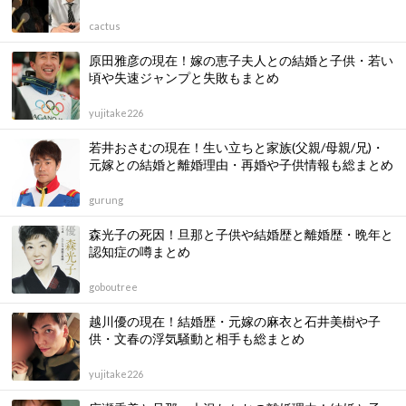
cactus
原田雅彦の現在！嫁の恵子夫人との結婚と子供・若い
頃や失速ジャンプと失敗もまとめ
yujitake226
若井おさむの現在！生い立ちと家族(父親/母親/兄)・
元嫁との結婚と離婚理由・再婚や子供情報も総まとめ
gurung
森光子の死因！旦那と子供や結婚歴と離婚歴・晩年と
認知症の噂まとめ
goboutree
越川優の現在！結婚歴・元嫁の麻衣と石井美樹や子
供・文春の浮気騒動と相手も総まとめ
yujitake226