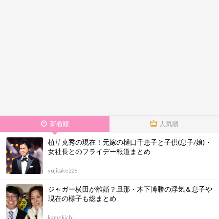
新着順
人気順
植草克秀の現在！元嫁の樋口千恵子と子供(息子/娘)・
女社長とのフライデー報道まとめ
yujitake226
ジャガー横田が離婚？旦那・木下博勝の浮気＆息子や
現在の様子も総まとめ
kamekichi