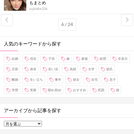
もまとめ
yujitake226
6 / 24
人気のキーワードから探す
結婚
現在
子供
嫁
家族
経歴
非表示
旦那
身長
若い頃
高校
大学
彼氏
離婚
生い立ち
事件
彼女
自宅
息子
学歴
実家
馴れ初め
おすすめ
死因
娘
アーカイブから記事を探す