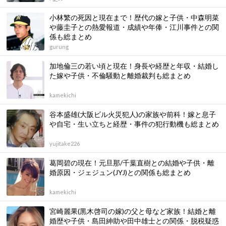
小林繁の死因と現在まで！歴代の嫁と子供・中森明菜
や藤圭子との熱愛報道・成績や年俸・江川事件との関
係も総まとめ
gurung
加地倫三の若い頃と現在！身長や経歴と年収・結婚し
た嫁や子供・不倫騒動と離婚裁判も総まとめ
kamekichi
谷本盛雄(大阪ビル火災犯人)の家族や前科！嫁と息子
や自宅・生い立ちと経歴・事件の犯行動機も総まとめ
yujitake226
葛岡碧の現在！元旦那/千葉直樹との結婚や子供・離
婚原因・ジェジュン(JYJ)との関係も総まとめ
kamekichi
宮崎麗果(黒木啓司の嫁)の父と母など家族！結婚と離
婚歴や子供・島田紳助や田中雄士との関係・脱税疑惑