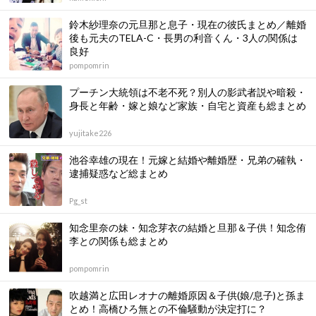
鈴木紗理奈の元旦那と息子・現在の彼氏まとめ／離婚
後も元夫のTELA-C・長男の利音くん・3人の関係は
良好
pompomrin
プーチン大統領は不老不死？別人の影武者説や暗殺・
身長と年齢・嫁と娘など家族・自宅と資産も総まとめ
yujitake226
池谷幸雄の現在！元嫁と結婚や離婚歴・兄弟の確執・
逮捕疑惑など総まとめ
Pg_st
知念里奈の妹・知念芽衣の結婚と旦那＆子供！知念侑
李との関係も総まとめ
pompomrin
吹越満と広田レオナの離婚原因＆子供(娘/息子)と孫ま
とめ！高橋ひろ無との不倫騒動が決定打に？