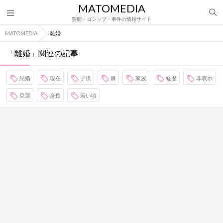
MATOMEDIA
芸能・ゴシップ・事件の情報サイト
MATOMEDIA
離婚
「離婚」関連の記事
結婚
現在
子供
嫁
家族
経歴
非表示
旦那
身長
若い頃