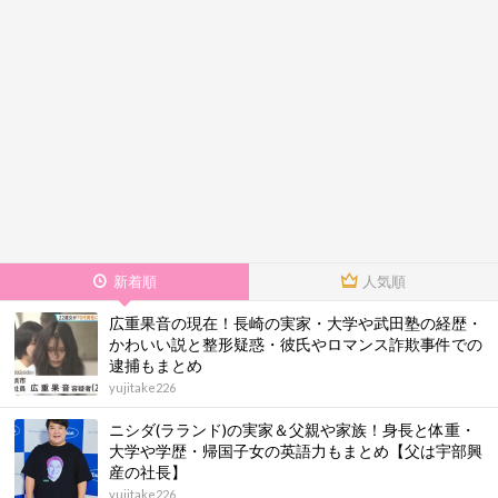
新着順
人気順
広重果音の現在！長崎の実家・大学や武田塾の経歴・
かわいい説と整形疑惑・彼氏やロマンス詐欺事件での
逮捕もまとめ
yujitake226
ニシダ(ラランド)の実家＆父親や家族！身長と体重・
大学や学歴・帰国子女の英語力もまとめ【父は宇部興
産の社長】
yujitake226