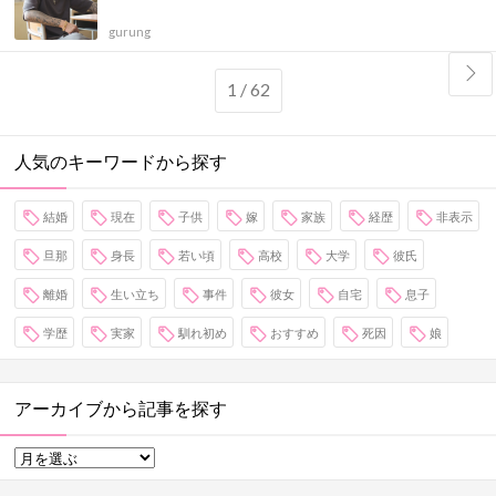
gurung
1 / 62
人気のキーワードから探す
結婚
現在
子供
嫁
家族
経歴
非表示
旦那
身長
若い頃
高校
大学
彼氏
離婚
生い立ち
事件
彼女
自宅
息子
学歴
実家
馴れ初め
おすすめ
死因
娘
アーカイブから記事を探す