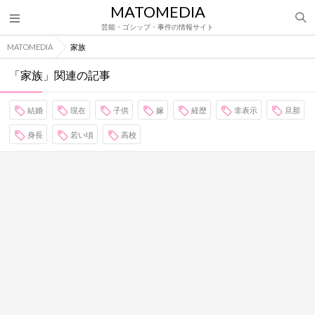
MATOMEDIA
芸能・ゴシップ・事件の情報サイト
MATOMEDIA
家族
「家族」関連の記事
結婚
現在
子供
嫁
経歴
非表示
旦那
身長
若い頃
高校