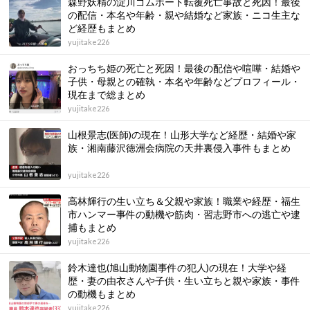
森野妖精の淀川ゴムボート転覆死亡事故と死因！最後
の配信・本名や年齢・親や結婚など家族・ニコ生主な
ど経歴もまとめ
yujitake226
おっちち姫の死亡と死因！最後の配信や喧嘩・結婚や
子供・母親との確執・本名や年齢などプロフィール・
現在まで総まとめ
yujitake226
山根景志(医師)の現在！山形大学など経歴・結婚や家
族・湘南藤沢徳洲会病院の天井裏侵入事件もまとめ
yujitake226
高林輝行の生い立ち＆父親や家族！職業や経歴・福生
市ハンマー事件の動機や筋肉・習志野市への逃亡や逮
捕もまとめ
yujitake226
鈴木達也(旭山動物園事件の犯人)の現在！大学や経
歴・妻の由衣さんや子供・生い立ちと親や家族・事件
の動機もまとめ
yujitake226