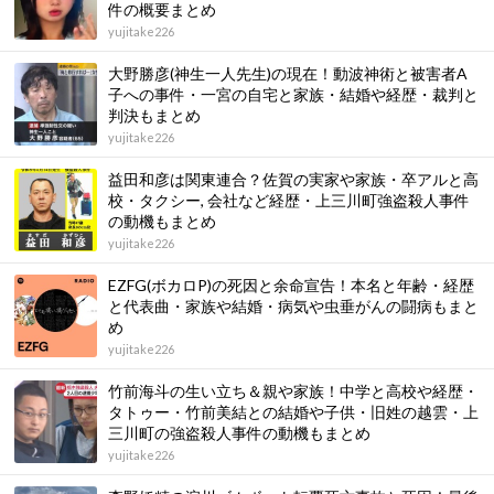
件の概要まとめ
yujitake226
大野勝彦(神生一人先生)の現在！動波神術と被害者A
子への事件・一宮の自宅と家族・結婚や経歴・裁判と
判決もまとめ
yujitake226
益田和彦は関東連合？佐賀の実家や家族・卒アルと高
校・タクシー, 会社など経歴・上三川町強盗殺人事件
の動機もまとめ
yujitake226
EZFG(ボカロP)の死因と余命宣告！本名と年齢・経歴
と代表曲・家族や結婚・病気や虫垂がんの闘病もまと
め
yujitake226
竹前海斗の生い立ち＆親や家族！中学と高校や経歴・
タトゥー・竹前美結との結婚や子供・旧姓の越雲・上
三川町の強盗殺人事件の動機もまとめ
yujitake226