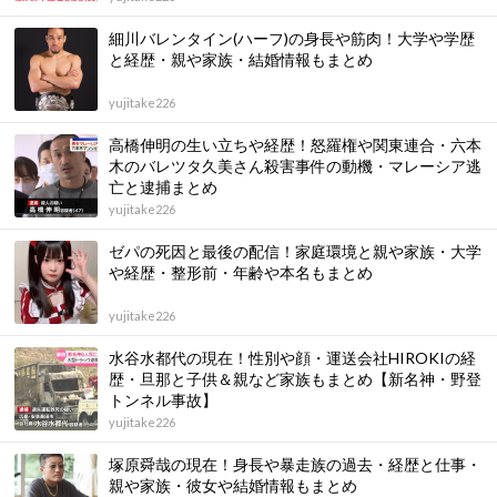
細川バレンタイン(ハーフ)の身長や筋肉！大学や学歴
と経歴・親や家族・結婚情報もまとめ
yujitake226
高橋伸明の生い立ちや経歴！怒羅権や関東連合・六本
木のバレツタ久美さん殺害事件の動機・マレーシア逃
亡と逮捕まとめ
yujitake226
ゼパの死因と最後の配信！家庭環境と親や家族・大学
や経歴・整形前・年齢や本名もまとめ
yujitake226
水谷水都代の現在！性別や顔・運送会社HIROKIの経
歴・旦那と子供＆親など家族もまとめ【新名神・野登
トンネル事故】
yujitake226
塚原舜哉の現在！身長や暴走族の過去・経歴と仕事・
親や家族・彼女や結婚情報もまとめ