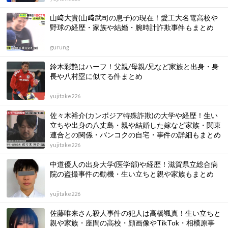
山﨑大貴(山﨑武司の息子)の現在！愛工大名電高校や
野球の経歴・家族や結婚・腕時計詐欺事件もまとめ
gurung
鈴木彩艶はハーフ！父親/母親/兄など家族と出身・身
長や八村塁に似てる件まとめ
yujitake226
佐々木裕介(カンボジア特殊詐欺)の大学や経歴！生い
立ちや出身の八丈島・親や結婚した嫁など家族・関東
連合との関係・バンコクの自宅・事件の詳細もまとめ
yujitake226
中道優人の出身大学(医学部)や経歴！滋賀県立総合病
院の盗撮事件の動機・生い立ちと親や家族もまとめ
yujitake226
佐藤唯来さん殺人事件の犯人は高橋颯真！生い立ちと
親や家族・座間の高校・顔画像やTikTok・相模原事