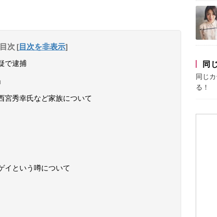
目次
[
目次を非表示
]
容疑で逮捕
同
同じカ
」
る！
父親の西宮秀幸氏など家族について
供とゲイという噂について