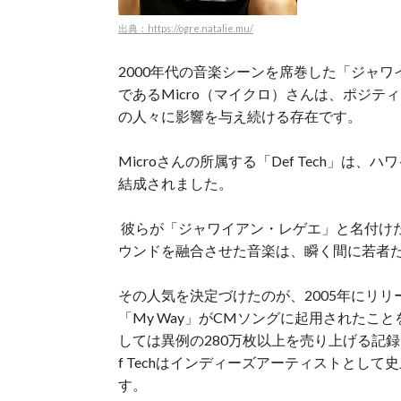
出典：https://ogre.natalie.mu/
2000年代の音楽シーンを席巻した「ジャワイ
であるMicro（マイクロ）さんは、ポジ
の人々に影響を与え続ける存在です。
Microさんの所属する「Def Tech」は、
結成されました。
彼らが「ジャワイアン・レゲエ」と名付け
ウンドを融合させた音楽は、瞬く間に若者
その人気を決定づけたのが、2005年にリリース
「My Way」がCMソングに起用されたこ
しては異例の280万枚以上を売り上げる記
f Techはインディーズアーティストとし
す。