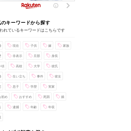
気のキーワードから探す
われているキーワードはこちらです
婚
現在
子供
嫁
家族
歴
非表示
旦那
身長
い頃
高校
大学
彼氏
婚
生い立ち
事件
彼女
宅
息子
学歴
実家
れ初め
おすすめ
死因
娘
名
逮捕
年齢
年収
親