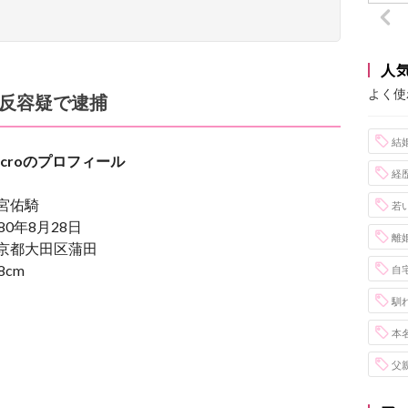
人
よく使
法違反容疑で逮捕
結
・Microのプロフィール
経
宮佑騎
若
80年8月28日
離
京都大田区蒲田
cm
自
馴
本
父