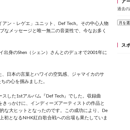
ア
過去の
アン・レゲエ」ユニット、Def Tech。その中心人物
ティブなメッセージと唯一無二の音楽性で、今なお多く
ス
ハワイ出身のShen（シェン）さんとのデュオで2001年に
た、日本の言葉とハワイの空気感、ジャマイカのサ
たちの心を掴みました。
した1stアルバム『Def Tech』でした。収録曲
とをきっかけに、インディーズアーティストの作品と
録的な大ヒットとなったのです。
この成功により、De
て史上初となるNHK紅白歌合戦への出場も果たしていま