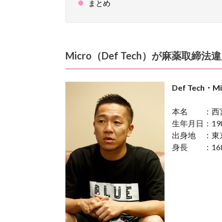
まとめ
Micro（Def Tech）が麻薬取締
Def Tech
本名 ：西
生年月日：19
出身地 ：東
身長 ：168