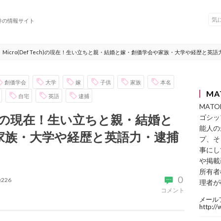
件の情報サイト
Micro(Def Tech)の現在！生い立ちと親・結婚と嫁・創価学会や家族・大学や経歴と英
創価学会
大学
嫁
子供
家族
本名
MA
自宅
英語
逮捕
MAT
Tech)の現在！生い立ちと親・結婚と
ゴシッ
能人の
家族・大学や経歴と英語力・逮捕
プ、そ
事にし
や掲載
所有者
0
ke226
理者が
コメント
メール
http:/