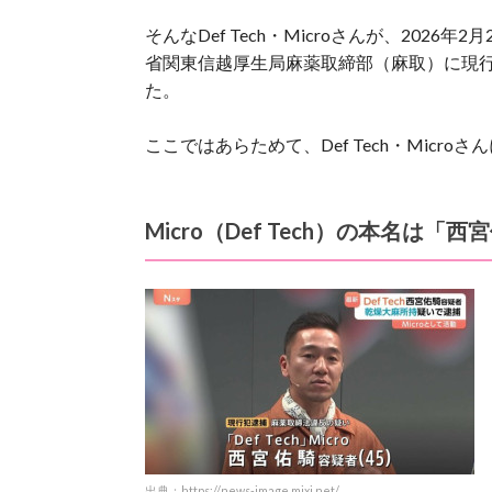
そんなDef Tech・Microさんが、20
省関東信越厚生局麻薬取締部（麻取）に現
た。
ここではあらためて、Def Tech・Micr
Micro（Def Tech）の本名は「西
出典：https://news-image.mixi.net/