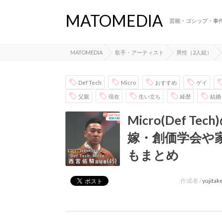
MATOMEDIA
芸能・ゴシップ・事
MATOMEDIA
歌手・アーティスト
男性（2人組）
Def Tech
Micro
おすすめ
ゲイ
父親
現在
生い立ち
経歴
結婚
Micro(Def 
嫁・創価学会や
もまとめ
作成者 /
yujita