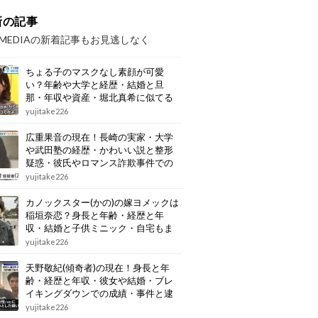
新の記事
OMEDIAの新着記事もお見逃しなく
ちょる子のマスクなし素顔が可愛
い？年齢や大学と経歴・結婚と旦
那・年収や資産・堀北真希に似てる
画像もまとめ
yujitake226
広重果音の現在！長崎の実家・大学
や武田塾の経歴・かわいい説と整形
疑惑・彼氏やロマンス詐欺事件での
逮捕もまとめ
yujitake226
カノックスター(かの)の嫁ヨメックは
稲垣奈恋？身長と年齢・経歴と年
収・結婚と子供ミニック・自宅もま
とめ
yujitake226
天野敬紀(傾奇者)の現在！身長と年
齢・経歴と年収・彼女や結婚・ブレ
イキングダウンでの成績・事件と逮
捕もまとめ
yujitake226