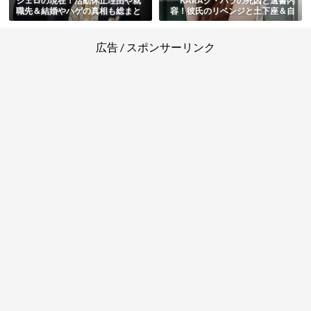
ジェロの現在！活動休止理由や就
KARAク・ハラの死因と遺書内
職先＆結婚やハゲの真相も総まと
容！彼氏のリベンジと土下座＆自
め
殺の原因まとめ
広告 / スポンサーリンク