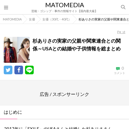
MATOMEDIA
芸能・ゴシップ・事件の情報サイト【国内最大級】
MATOMEDIA
女優
女優（30代・40代）
杉ありさの実家の父親や関東連合と
Pg_st
杉ありさの実家の父親や関東連合との関
係～USAとの結婚や子供情報を総まとめ
0
コメント
広告 / スポンサーリンク
はじめに
2017年に「EXILE」のUSAさんと結婚した杉ありささん。