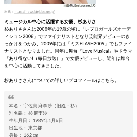
出典：
https://news.biglobe.ne.jp/
ミュージカル中心に活躍する女優、杉ありさ
杉ありささんは2008年の19歳の頃に「レプロガールズオーデ
ィション2008」でファイナリストとなり芸能界デビューのき
っかけをつかみ、2009年には「ミスFLASH2009」でもファイ
ナリストとなりました。同年に舞台『Love Musical』やドラマ
『あり得ない!（毎日放送）』で女優デビューし、近年は舞台
を中心に活動してきました。
杉ありささんについての詳しいプロフィールはこちら。
本名： 宇佐美 麻李沙（旧姓：杉）
別名義： 杉 麻李沙
生年月日： 1989年1月6日
出生地： 東京都
身長： 162 cm