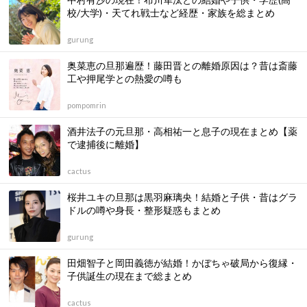
校/大学)・天てれ戦士など経歴・家族を総まとめ
gurung
奥菜恵の旦那遍歴！藤田晋との離婚原因は？昔は斎藤
工や押尾学との熱愛の噂も
pompomrin
酒井法子の元旦那・高相祐一と息子の現在まとめ【薬
で逮捕後に離婚】
cactus
桜井ユキの旦那は黒羽麻璃央！結婚と子供・昔はグラ
ドルの噂や身長・整形疑惑もまとめ
gurung
田畑智子と岡田義徳が結婚！かぼちゃ破局から復縁・
子供誕生の現在まで総まとめ
cactus