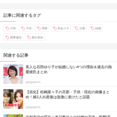
記事に関連するタグ
USA
子供
実家
杉ありさ
父親
結婚
関東連合
馴れ初め
関連する記事
美人な石田ゆり子が結婚しない4つの理由＆過去の熱
愛彼氏まとめ
pompomrin
【劣化】松嶋菜々子の旦那・子供・現在の画像まと
め！娘2人出産後は急激に老けたと話題
pompomrin
中村有沙の現在！布川隼汰との結婚や子供・学歴(高