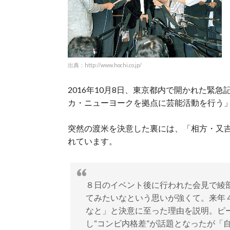
出典：http://www.hochi.co.jp/
2016年10月8日、東京都内で開かれた緊急
カ・ニューヨークを拠点に芸能活動を行う
突然の渡米を決意した裏には、「相方・又
れています。
８日のイベント後に行われた会見で綾
てみたいなという思いが強くて。来年
なと」と決意に至った理由を説明。ピ
し“コンビ内格差”が話題となったが「