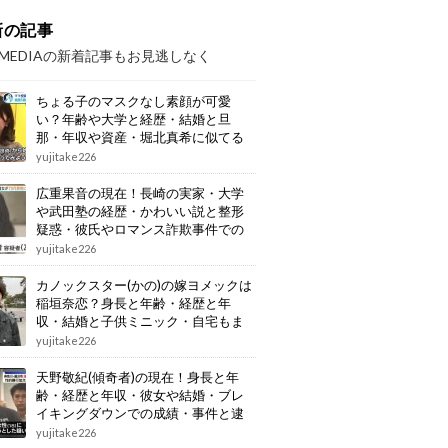
新の記事
OMEDIAの新着記事もお見逃しなく
ちょる子のマスクなし素顔が可愛
い？年齢や大学と経歴・結婚と旦
那・年収や資産・堀北真希に似てる
画像もまとめ
yujitake226
広重果音の現在！長崎の実家・大学
や武田塾の経歴・かわいい説と整形
疑惑・彼氏やロマンス詐欺事件での
逮捕もまとめ
yujitake226
カノックスター(かの)の嫁ヨメックは
稲垣奈恋？身長と年齢・経歴と年
収・結婚と子供ミニック・自宅もま
とめ
yujitake226
天野敬紀(傾奇者)の現在！身長と年
齢・経歴と年収・彼女や結婚・ブレ
イキングダウンでの成績・事件と逮
捕もまとめ
yujitake226