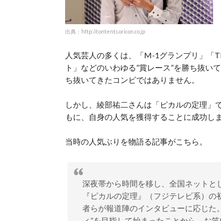
出典：http://contents.oricon.co.jp
人気芸人の多くは、「M-1グランプリ」「TH
ト」などのいわゆる”賞レース”を勝ち抜い
ち抜いてきたコンビではありません。
しかし、綾部祐二さんは「ピカルの定理」
もに、自身の人気を獲得することに成功し
当時の人気ぶりを物語る記事がこちら。
深夜帯から時間を移し、全国ネットと
『ピカルの定理』（フジテレビ系）の
者らが報道陣のインタビューに応じた
ィ”を目指して始まったことから、お