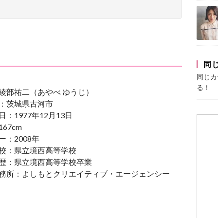
同
同じカ
る！
綾部祐二（あやべ ゆうじ）
：茨城県古河市
：1977年12月13日
67cm
ー：2008年
校：県立境西高等学校
歴：県立境西高等学校卒業
務所：よしもとクリエイティブ・エージェンシー