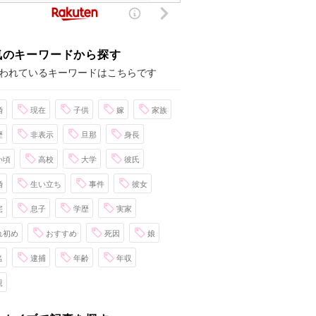
気のキーワードから探す
われているキーワードはこちらです
婚
現在
子供
嫁
家族
歴
非表示
旦那
身長
い頃
高校
大学
彼氏
婚
生い立ち
事件
彼女
宅
息子
学歴
実家
れ初め
おすすめ
死因
娘
名
逮捕
年齢
年収
親