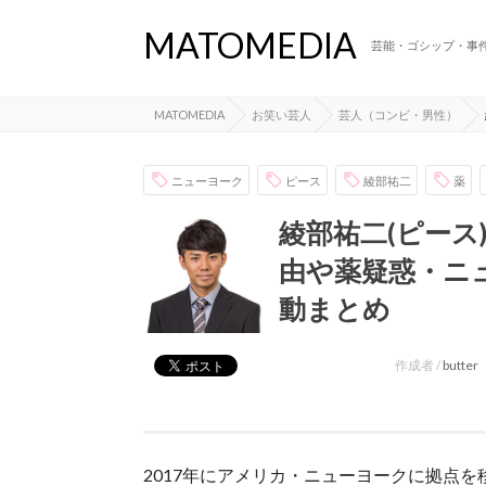
MATOMEDIA
芸能・ゴシップ・事
MATOMEDIA
お笑い芸人
芸人（コンビ・男性）
ニューヨーク
ピース
綾部祐二
薬
綾部祐二(ピース
由や薬疑惑・ニ
動まとめ
作成者 /
butter
2017年にアメリカ・ニューヨークに拠点