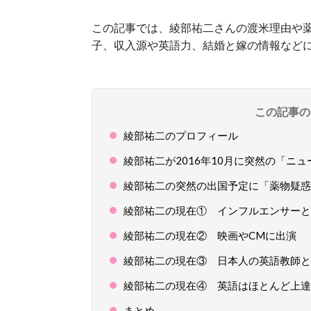
この記事では、綾部祐二さんの渡米理由や
子、収入源や英語力、結婚と嫁の情報など
この記事の
綾部祐二のプロフィール
綾部祐二が2016年10月に突然の「ニ
綾部祐二の突然の出国予定に「薬物疑惑
綾部祐二の現在① インフルエンサーと
綾部祐二の現在② 映画やCMに出演
綾部祐二の現在③ 日本人の英語教師と
綾部祐二の現在④ 英語はほとんど上達
まとめ