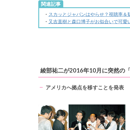
関連記事
・
スカッとジャパンはやらせ？視聴率＆
・
又吉直樹と森口博子がお似合いで可愛
綾部祐二が2016年10月に突然
アメリカへ拠点を移すことを発表