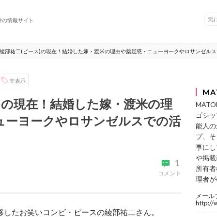
件の情報サイト
綾部祐二(ピース)の現在！結婚した嫁・渡米の理由や薬疑惑・ニューヨークやロサンゼル
非表示
MA
)の現在！結婚した嫁・渡米の理
MAT
ゴシッ
ューヨークやロサンゼルスでの活
能人の
プ、そ
事にし
や掲載
1
所有者
コメント
理者が
メール
http:/
を移したお笑いコンビ・ピースの綾部祐二さん。