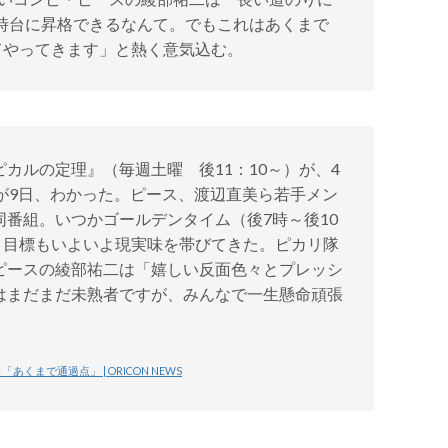
3時台に昇格できるなんて。でもこれはあくまで
てやってきます」と熱く意気込む。
カルの定理』（毎週土曜 後11：10～）が、4
が9日、わかった。ピース、渡辺直美ら若手メン
番組。いつかゴールデンタイム（後7時～後10
う目標もいよいよ現実味を帯びてきた。ピカリ隊
ピースの綾部祐二は「嬉しい反面色々とプレッシ
はまだまだ未熟者ですが、みんなで一生懸命頑張
まで通過点」 | ORICON NEWS