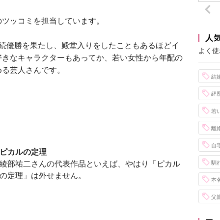
のツッコミを担当しています。
人
連続優勝を果たし、殿堂入りをしたこともあるほどイ
よく使
好きなキャラクターもあってか、若い女性から年配の
める芸人さんです。
結
経
若
離
自
ピカルの定理
綾部祐二さんの代表作品といえば、やはり「ピカル
馴
の定理」は外せません。
本
父