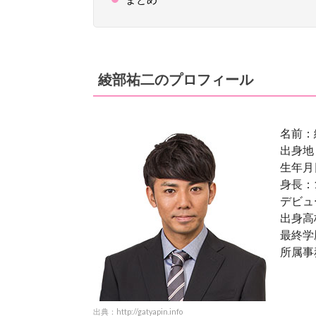
綾部祐二のプロフィール
名前：
出身地
生年月日
身長：1
デビュ
出身高
最終学
所属事
出典：http://gatyapin.info