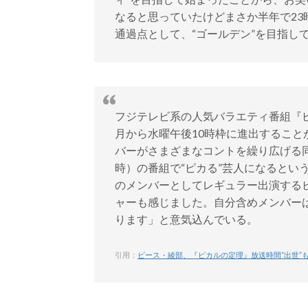
なると思っていたけどまさか半年で2
通過点として、“ゴールデン”を目指し
フジテレビ系の人気バラエティ番組『ピ
月から水曜午後10時枠に進出すること
バーがさまざまなコントを繰り広げる同
時）の番組で“ピカる”芸人になるとい
のメンバーとしてレギュラー出演する
ャーも感じました。自分含めメンバー
ります」と意気込んでいる。
引用：
ピース・綾部、『ピカルの定理』放送時間“出世”も「あく