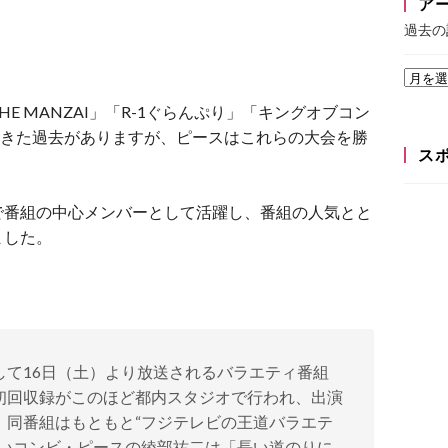
ア
過去の
E MANZAI」「R-1ぐらんぷり」「キングオブコン
てきた過去がありますが、ピースはこれらの大会を勝
ス
で番組の中心メンバーとして活躍し、番組の人気とと
ました。
して16日（土）より放送されるバラエティ番組
初回収録がこのほど都内スタジオで行われ、出演
。同番組はもともと“フジテレビの王道バラエテ
笑いコンビ・ピースの綾部祐二は「長い道のりに