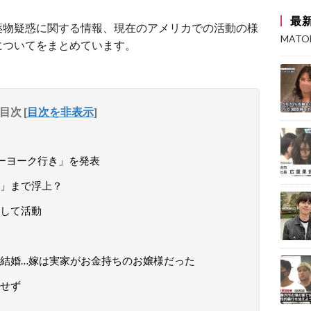
最
薬物疑惑に関する情報、現在のアメリカでの活動の様
MAT
についてをまとめています。
目次
[
目次を非表示
]
ューヨーク行き」を発表
」まで浮上？
して活動
結婚…嫁は実家がお金持ちのお嬢様だった
せず