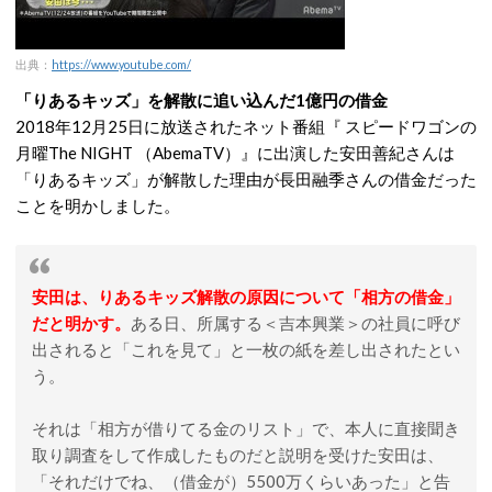
出典：
https://www.youtube.com/
「りあるキッズ」を解散に追い込んだ1億円の借金
2018年12月25日に放送されたネット番組『 スピードワゴンの
月曜The NIGHT （AbemaTV）』に出演した安田善紀さんは
「りあるキッズ」が解散した理由が長田融季さんの借金だった
ことを明かしました。
安田は、りあるキッズ解散の原因について「相方の借金」
だと明かす。
ある日、所属する＜吉本興業＞の社員に呼び
出されると「これを見て」と一枚の紙を差し出されたとい
う。
それは「相方が借りてる金のリスト」で、本人に直接聞き
取り調査をして作成したものだと説明を受けた安田は、
「それだけでね、（借金が）5500万くらいあった」と告