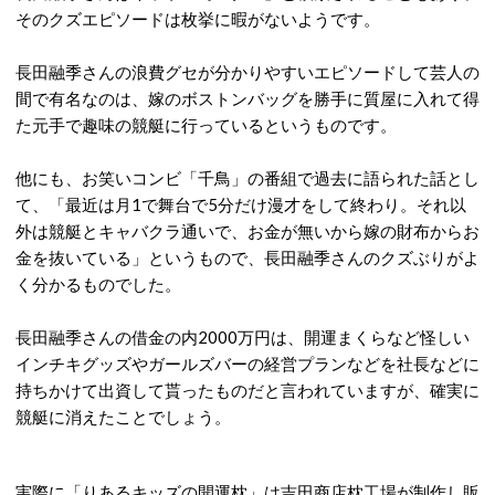
そのクズエピソードは枚挙に暇がないようです。
長田融季さんの浪費グセが分かりやすいエピソードして芸人の
間で有名なのは、嫁のボストンバッグを勝手に質屋に入れて得
た元手で趣味の競艇に行っているというものです。
他にも、お笑いコンビ「千鳥」の番組で過去に語られた話とし
て、「最近は月1で舞台で5分だけ漫才をして終わり。それ以
外は競艇とキャバクラ通いで、お金が無いから嫁の財布からお
金を抜いている」というもので、長田融季さんのクズぶりがよ
く分かるものでした。
長田融季さんの借金の内2000万円は、開運まくらなど怪しい
インチキグッズやガールズバーの経営プランなどを社長などに
持ちかけて出資して貰ったものだと言われていますが、確実に
競艇に消えたことでしょう。
実際に「りあるキッズの開運枕」は吉田商店枕工場が制作し販