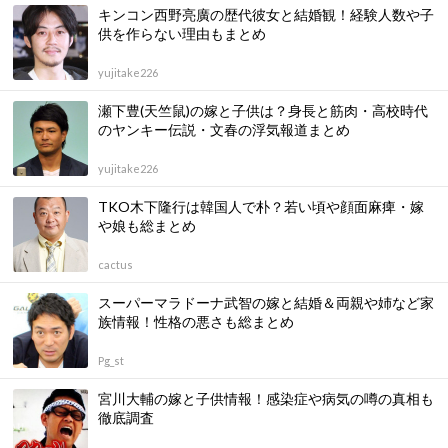
キンコン西野亮廣の歴代彼女と結婚観！経験人数や子
供を作らない理由もまとめ
yujitake226
瀬下豊(天竺鼠)の嫁と子供は？身長と筋肉・高校時代
のヤンキー伝説・文春の浮気報道まとめ
yujitake226
TKO木下隆行は韓国人で朴？若い頃や顔面麻痺・嫁
や娘も総まとめ
cactus
スーパーマラドーナ武智の嫁と結婚＆両親や姉など家
族情報！性格の悪さも総まとめ
Pg_st
宮川大輔の嫁と子供情報！感染症や病気の噂の真相も
徹底調査