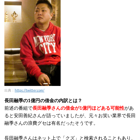
出典：
https://twitter.com/
長田融季の1億円の借金の内訳とは？
前述の番組で
長田融季さんの借金が1億円ほどある可能性
があ
ると安田善紀さんが語っていましたが、元々お笑い業界で長田
融季さんの浪費グセは有名だったそうです。
長田融季さんはネット上で「クズ」と検索されることもあり、