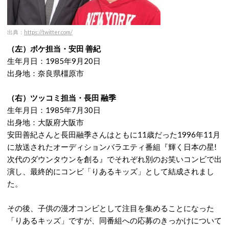
出典：
https://twitter.com/
（左）ボケ担当・安田 善紀
生年月日：1985年9月20日
出身地：奈良県橿原市
（右）ツッコミ担当・長田 融季
生年月日：1985年7月30日
出身地：大阪府大阪市
安田善紀さんと長田融季さんはともに11歳だった1996年11月
に放送されたオーディションバラエティ番組『輝く日本の星!
次代のダウンタウンを創る』でそれぞれ別のお笑いコンビで出
演し、最終的にコンビ「りあるキッズ」として結成されまし
た。
その後、子供の漫才コンビとして注目を集めることになった
「りあるキッズ」ですが、同番組への応募のきっかけについて