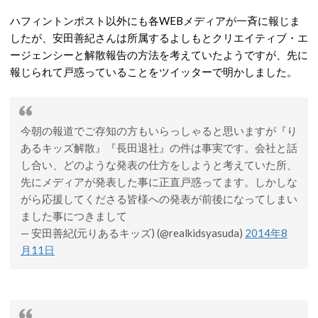
ハフィントンポスト以外にも各WEBメディアが一斉に報じま
したが、安田善紀さんは所属するよしもとクリエイティブ・エ
ージェンシーと解散報告の方法を考えていたようですが、先に
報じられて戸惑っていることをツイッターで明かしました。
今朝の報道でご存知の方もいらっしゃると思いますが『り
あるキッズ解散』『長田退社』の件は事実です。会社と話
し合い、どのような発表の仕方をしようと考えていた所、
先にメディアが発表した事に正直戸惑ってます。しかしな
がら応援してくださる皆様への発表が前後になってしまい
ました事につきまして
— 安田善紀(元りあるキッズ) (@realkidsyasuda)
2014年8
月11日