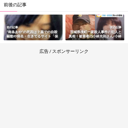
前後の記事
前の記事
次の記事
“南条あや”の死因は？薬での自殺
茨城県境町一家殺人事件の犯人と
騒動や病名・生きてるサイト「保
真相！被害者の小林光則さん/小林
護室」など総まとめ
美和さん夫婦・生き残りの長女の
証言など現在までの情報まとめ
広告 / スポンサーリンク