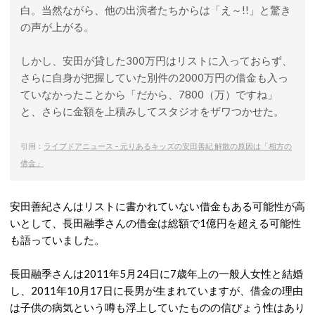
白。当然ながら、他の出演者たちからは「え～!!」と驚き
の声が上がる。
しかし、安田が貸した300万円はリストに入っておらず、
さらに自身が把握していた別件の2000万円の借金も入っ
ていなかったことから「だから、7800（万）ですね」
と、さらに金額を上積みしてスタジオをザワつかせた。
引用：
ライブドアニュース – 元りあるキッズの安田善紀 解散の原因は「相方の
借金」
安田善紀さんはリストに書かれていない借金もある可能性が高
いとして、長田融季さんの借金は総額で1億円を超える可能性
も語っていました。
長田融季さんは2011年5月24日に7歳年上の一般人女性と結婚
し、2011年10月17日に長男が生まれていますが、借金の理由
は子供の病気という噂も浮上していたものの信ぴょう性はあり