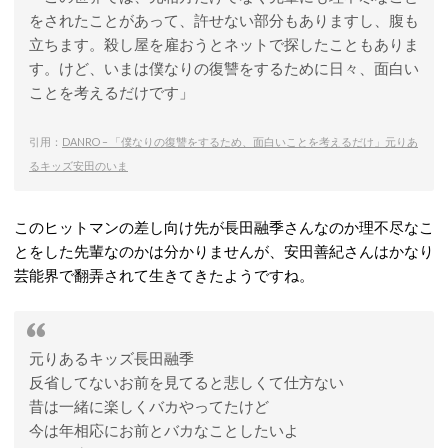
をされたことがあって、許せない部分もありますし、腹も
立ちます。殺し屋を雇おうとネットで探したこともありま
す。けど、いまは僕なりの復讐をするために日々、面白い
ことを考えるだけです」
引用：
DANRO – 「僕なりの復讐をするため、面白いことを考えるだけ」元りあ
るキッズ安田のいま
このヒットマンの差し向け先が長田融季さんなのか理不尽なこ
とをした先輩なのかは分かりませんが、安田善紀さんはかなり
芸能界で翻弄されて生きてきたようですね。
元りあるキッズ長田融季
反省してないお前を見てると悲しくて仕方ない
昔は一緒に楽しくバカやってたけど
今は年相応にお前とバカなことしたいよ