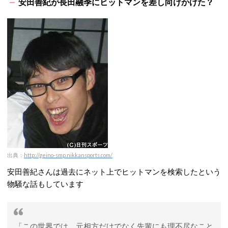
安田善紀が長田融季にヒットマンを差し向けかけた？
出典：
http://geino-smp.nikkansports.com/
安田善紀さんは過去にネット上でヒットマンを検索したという
物騒な話もしています
「この世界では、元相方だけでなく先輩にも理不尽なこと