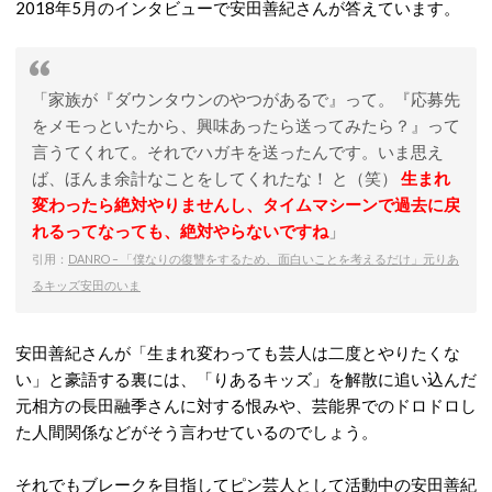
2018年5月のインタビューで安田善紀さんが答えています。
「家族が『ダウンタウンのやつがあるで』って。『応募先
をメモっといたから、興味あったら送ってみたら？』って
言うてくれて。それでハガキを送ったんです。いま思え
ば、ほんま余計なことをしてくれたな！ と（笑）
生まれ
変わったら絶対やりませんし、タイムマシーンで過去に戻
れるってなっても、絶対やらないですね
」
引用：
DANRO – 「僕なりの復讐をするため、面白いことを考えるだけ」元りあ
るキッズ安田のいま
安田善紀さんが「生まれ変わっても芸人は二度とやりたくな
い」と豪語する裏には、「りあるキッズ」を解散に追い込んだ
元相方の長田融季さんに対する恨みや、芸能界でのドロドロし
た人間関係などがそう言わせているのでしょう。
それでもブレークを目指してピン芸人として活動中の安田善紀