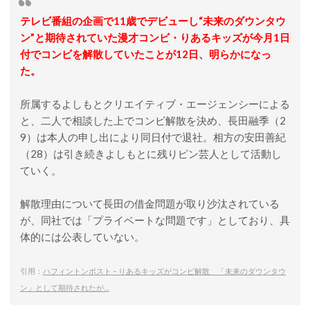
テレビ番組の企画で11歳でデビューし“未来のダウンタウ
ン”と期待されていた漫才コンビ・りあるキッズが今月1日
付でコンビを解散していたことが12日、明らかになっ
た。
所属するよしもとクリエイティブ・エージェンシーによる
と、二人で相談した上でコンビ解散を決め、長田融季（2
9）は本人の申し出により同日付で退社。相方の安田善紀
（28）は引き続きよしもとに残りピン芸人として活動し
ていく。
解散理由について長田の借金問題が取り沙汰されている
が、同社では「プライベートな問題です」としており、具
体的には公表していない。
引用：
ハフィントンポスト – りあるキッズがコンビ解散 「未来のダウンタウ
ン」として期待されたが…