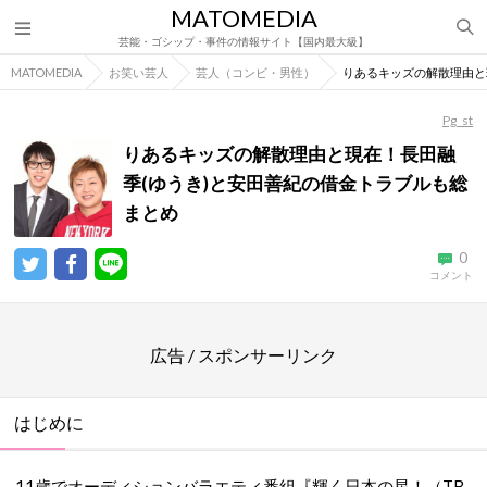
MATOMEDIA
芸能・ゴシップ・事件の情報サイト【国内最大級】
MATOMEDIA
お笑い芸人
芸人（コンビ・男性）
りあるキッズの解散理由と
Pg_st
りあるキッズの解散理由と現在！長田融
季(ゆうき)と安田善紀の借金トラブルも総
まとめ
0
コメント
広告 / スポンサーリンク
はじめに
11歳でオーディションバラエティ番組『輝く日本の星！（TB