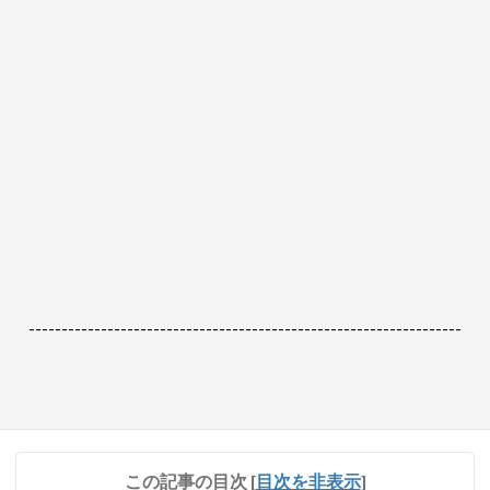
------------------------------------------------------------------
この記事の目次
[
目次を非表示
]