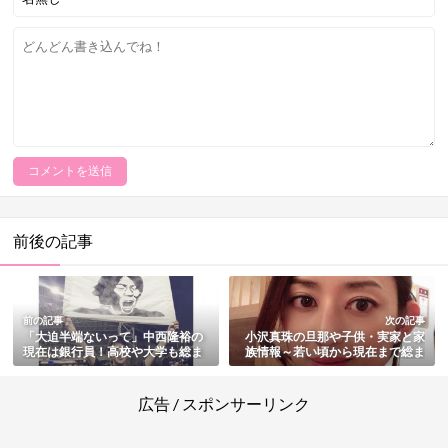
前後の記事
前の記事
次の記事
「大迫半端ないって」中西隆裕の
小沢真珠の旦那や子供・実家と家
現在は銀行員！高校や大学も総ま
族情報～若い頃から現在まで総ま
とめ
とめ
広告 / スポンサーリンク