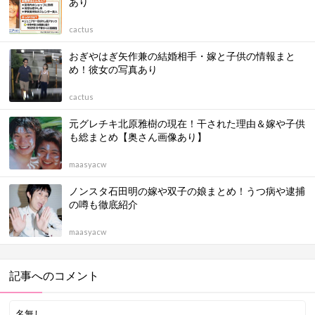
あり
cactus
おぎやはぎ矢作兼の結婚相手・嫁と子供の情報まと
め！彼女の写真あり
cactus
元グレチキ北原雅樹の現在！干された理由＆嫁や子供
も総まとめ【奥さん画像あり】
maasyacw
ノンスタ石田明の嫁や双子の娘まとめ！うつ病や逮捕
の噂も徹底紹介
maasyacw
記事へのコメント