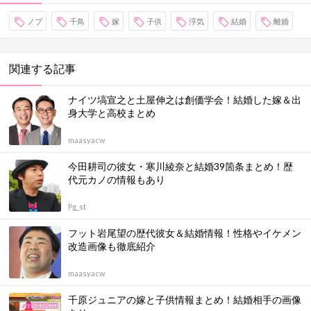
ノブ
千鳥
嫁
子供
浮気
結婚
離婚
関連する記事
ナイツ塙宣之と土屋伸之は創価学会！結婚した嫁＆出
身大学と高校まとめ
maasyacw
今田耕司の彼女・寒川綾奈と結婚39箇条まとめ！歴
代元カノの情報もあり
Pg_st
フット岩尾望の歴代彼女＆結婚情報！性格やイケメン
改造画像も徹底紹介
maasyacw
千原ジュニアの嫁と子供情報まとめ！結婚相手の画像