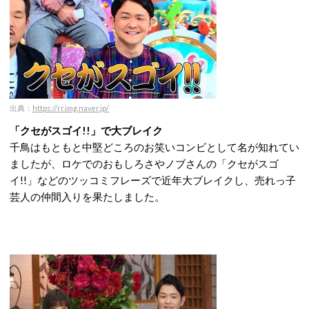
出典：
https://rr.img.naver.jp/
「クセがスゴイ!!」で大ブレイク
千鳥はもともと中堅どころのお笑いコンビとして名が知れてい
ましたが、ロケでのおもしろさやノブさんの「クセがスゴ
イ!!」などのツッコミフレーズで近年大ブレイクし、売れっ子
芸人の仲間入りを果たしました。