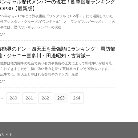
ワンギャル歴代メンバーの現在！衝撃度順ランキング
TOP30【最新版】
997年から2002年まで深夜番組『ワンダフル（TBS系）』にて活躍していた
女性アシスタントグループの”ワンギャル”こと「ワンダフルガールズ」。 この
記事では、歴代ワンギャルメンバーの現在
g_st
芸能界のドン・四天王を最強順にランキング！周防郁
雄・ジャニー喜多川・田邊昭知・古賀誠一
芸能界は権力闘争の社会であり有力事務所の圧力によって覇権争いが繰り広
げられてきましたが、特に強い勢力を持つ”芸能界のドン”が複数人います。 こ
の記事では、四天王と呼ばれる芸能界のドンの、最強
g_st
...
260
261
262
263
264
情報サイト