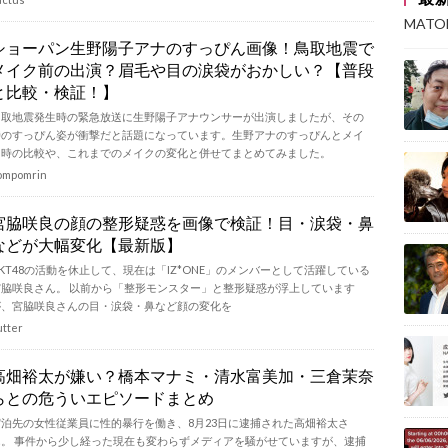
MAT
ショーパン生野陽子アナのすっぴん画像！鳥取地震で
メイク前の出演？眉毛や目の涙袋がおかしい？【普段
と比較・検証！】
鳥取地震発生時の緊急放送に生野陽子アナウンサーが出演しましたが、その
時のすっぴん姿が衝撃だと話題になっています。生野アナのすっぴんとメイ
ク時の比較や、これまでのメイクの変化と併せてまとめてみました。
ompomrin
宮脇咲良の顔の整形疑惑を画像で検証！目・涙袋・鼻
などが大幅変化【最新版】
KT48の活動を休止して、現在は「IZ*ONE」のメンバーとして活躍している
宮脇咲良さん。 以前から「整形モンスター」と整形疑惑が浮上しています
が、宮脇咲良さんの目・涙袋・鼻など顔の変化を
utter
高畑裕太が嫌い？橋本マナミ・清水富美加・三倉茉奈
らとの危ういエピソードまとめ
宿泊先の女性従業員に性的暴行を働き、8月23日に逮捕された高畑裕太さ
ん。 事件から少し経った現在も変わらずメディアを騒がせていますが、逮捕