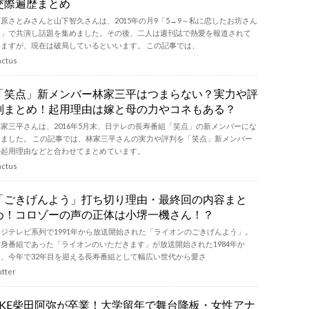
交際遍歴まとめ
石原さとみさんと山下智久さんは、2015年の月9「5→9～私に恋したお坊さん
～」で共演し話題を集めました。その後、二人は週刊誌で熱愛を報道されて
いますが、現在は破局しているといいます。 この記事では、
actus
「笑点」新メンバー林家三平はつまらない？実力や評
判まとめ！起用理由は嫁と母の力やコネもある？
林家三平さんは、2016年5月末、日テレの長寿番組「笑点」の新メンバーにな
りました。 この記事では、林家三平さんの実力や評判を「笑点」新メンバー
の起用理由などと合わせてまとめています。
actus
「ごきげんよう」打ち切り理由・最終回の内容まと
め！コロゾーの声の正体は小堺一機さん！？
フジテレビ系列で1991年から放送開始された「ライオンのごきげんよう」。
前身番組であった「ライオンのいただきます」が放送開始された1984年か
ら、今年で32年目を迎える長寿番組として幅広い世代から愛さ
utter
SKE柴田阿弥が卒業！大学留年で舞台降板・女性アナ