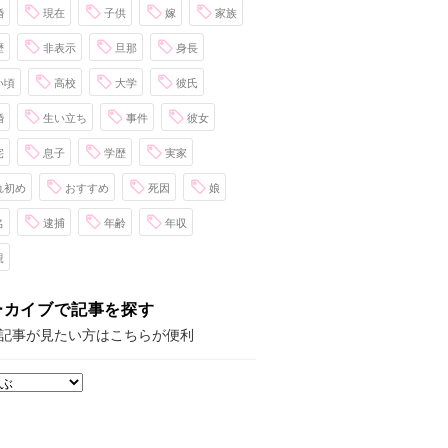
婚
現在
子供
嫁
家族
歴
非表示
旦那
身長
い頃
高校
大学
彼氏
婚
生い立ち
事件
彼女
宅
息子
学歴
実家
れ初め
おすすめ
死因
娘
名
逮捕
年齢
年収
親
ーカイブで記事を探す
記事が見たい方はこちらが便利