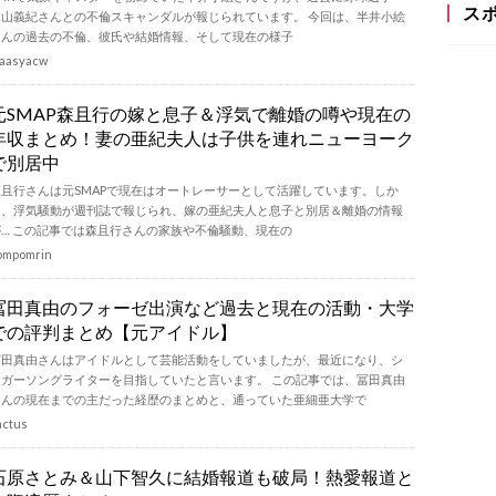
ス
建山義紀さんとの不倫スキャンダルが報じられています。 今回は、半井小絵
さんの過去の不倫、彼氏や結婚情報、そして現在の様子
aasyacw
元SMAP森且行の嫁と息子＆浮気で離婚の噂や現在の
年収まとめ！妻の亜紀夫人は子供を連れニューヨーク
で別居中
森且行さんは元SMAPで現在はオートレーサーとして活躍しています。しか
し、浮気騒動が週刊誌で報じられ、嫁の亜紀夫人と息子と別居＆離婚の情報
が… この記事では森且行さんの家族や不倫騒動、現在の
ompomrin
冨田真由のフォーゼ出演など過去と現在の活動・大学
での評判まとめ【元アイドル】
冨田真由さんはアイドルとして芸能活動をしていましたが、最近になり、シ
ンガーソングライターを目指していたと言います。 この記事では、冨田真由
さんの現在までの主だった経歴のまとめと、通っていた亜細亜大学で
actus
石原さとみ＆山下智久に結婚報道も破局！熱愛報道と