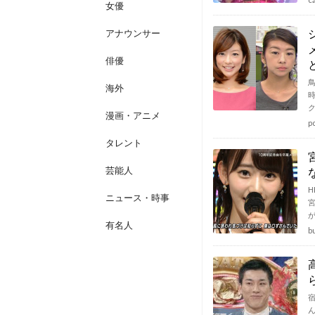
女優
アナウンサー
俳優
海外
漫画・アニメ
p
タレント
芸能人
H
ニュース・時事
有名人
b