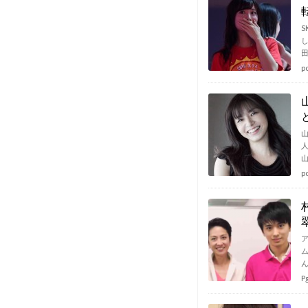
p
p
P