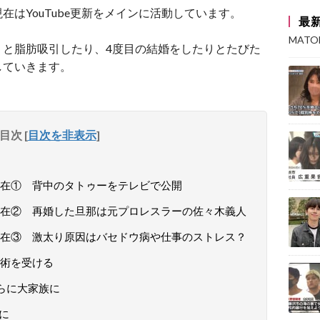
はYouTube更新をメインに活動しています。
最
MAT
りと脂肪吸引したり、4度目の結婚をしたりとたびた
していきます。
目次
[
目次を非表示
]
在① 背中のタトゥーをテレビで公開
在② 再婚した旦那は元プロレスラーの佐々木義人
在③ 激太り原因はバセドウ病や仕事のストレス？
術を受ける
さらに大家族に
ンに