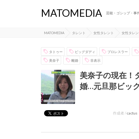
MATOMEDIA
芸能・ゴシップ・事
MATOMEDIA
タレント
女性タレント
女性タレン
タトゥー
ビッグダディ
プロレスラー
美奈子
離婚
非表示
美奈子の現在！
婚…元旦那ビッ
作成者 /
cactus