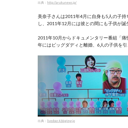
出典：
http://arukunews.jp/
美奈子さんは2011年4月に自身も5人の子
し、2011年12月には彼との間にも子供が
2011年10月からドキュメンタリー番組「痛
年にはビッグダディと離婚、6人の子供を
出典：
livedoor.4.blogimg.jp