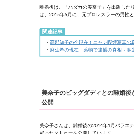
離婚後は、「ハダカの美奈子」を出版した
は、2015年5月に、元プロレスラーの男性
関連記事
・
高部知子の今現在！ニャン喫煙写真の
・
麻生希の現在！薬物で逮捕の真相～麻
美奈子のビッグダディとの離婚後
公開
美奈子さんは、離婚後の2014年1月バラ
彫ったタトゥーを公開しています。