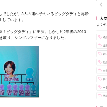
持ちでしたが、8人の連れ子のいるビッグダディと再婚
人
誕生しています。
よく使
快！ビッグダディ」に出演。しかし約2年後の2013
引き取り、シングルマザーになりました。
結
経
若
離
自
馴
本
父