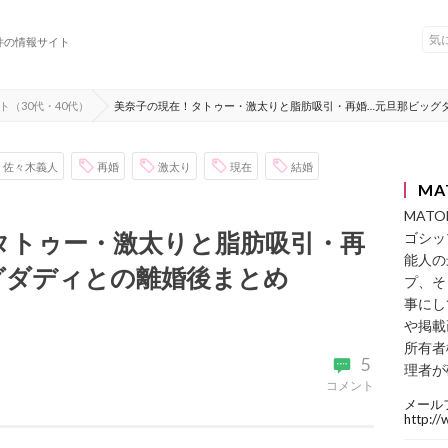
件の情報サイト
ト（30代・40代）
美奈子の現在！タトゥー・激太りと脂肪吸引・再婚…元旦那ビッグ
佐々木義人
再婚
激太り
現在
結婚
MA
MAT
タトゥー・激太りと脂肪吸引・再
ゴシッ
能人の
グダディとの離婚後まとめ
プ、そ
事にし
や掲載
所有者
5
理者が
コメント
メール
http:/