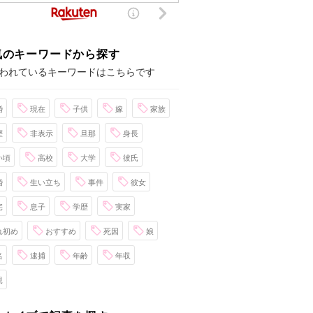
気のキーワードから探す
われているキーワードはこちらです
婚
現在
子供
嫁
家族
歴
非表示
旦那
身長
い頃
高校
大学
彼氏
婚
生い立ち
事件
彼女
宅
息子
学歴
実家
れ初め
おすすめ
死因
娘
名
逮捕
年齢
年収
親