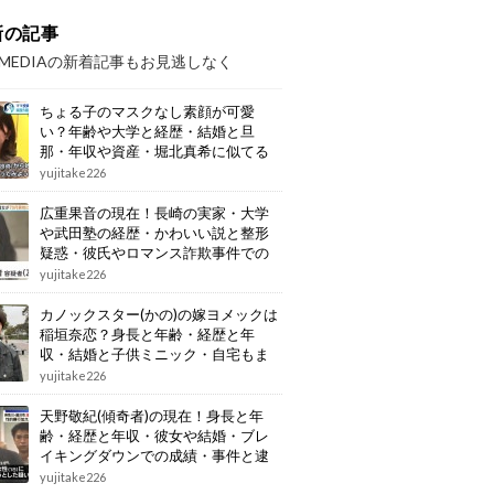
新の記事
OMEDIAの新着記事もお見逃しなく
ちょる子のマスクなし素顔が可愛
い？年齢や大学と経歴・結婚と旦
那・年収や資産・堀北真希に似てる
画像もまとめ
yujitake226
広重果音の現在！長崎の実家・大学
や武田塾の経歴・かわいい説と整形
疑惑・彼氏やロマンス詐欺事件での
逮捕もまとめ
yujitake226
カノックスター(かの)の嫁ヨメックは
稲垣奈恋？身長と年齢・経歴と年
収・結婚と子供ミニック・自宅もま
とめ
yujitake226
天野敬紀(傾奇者)の現在！身長と年
齢・経歴と年収・彼女や結婚・ブレ
イキングダウンでの成績・事件と逮
捕もまとめ
yujitake226