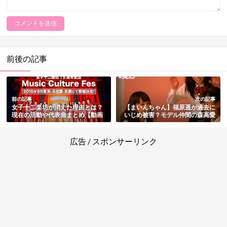
前後の記事
前の記事
次の記事
女子十二楽坊が消えた理由とは？
【まいんちゃん】福原遥が過去に
現在の活動や代表曲まとめ【動画
いじめ被害？モデル仲間の森高愛
あり】
と関根莉子にハブられていた？
【動画・画像あり】
広告 / スポンサーリンク