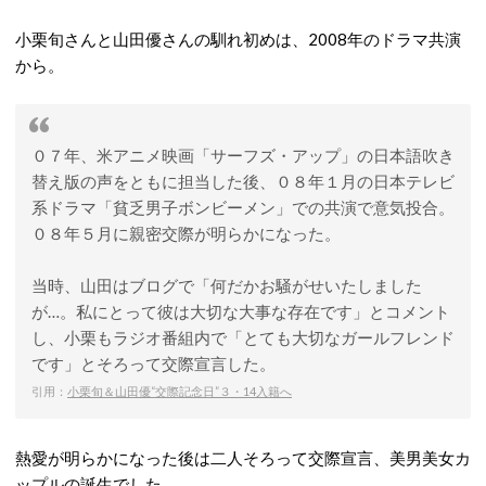
小栗旬さんと山田優さんの馴れ初めは、2008年のドラマ共演
から。
０７年、米アニメ映画「サーフズ・アップ」の日本語吹き
替え版の声をともに担当した後、０８年１月の日本テレビ
系ドラマ「貧乏男子ボンビーメン」での共演で意気投合。
０８年５月に親密交際が明らかになった。
当時、山田はブログで「何だかお騒がせいたしました
が…。私にとって彼は大切な大事な存在です」とコメント
し、小栗もラジオ番組内で「とても大切なガールフレンド
です」とそろって交際宣言した。
引用：
小栗旬＆山田優“交際記念日”３・14入籍へ
熱愛が明らかになった後は二人そろって交際宣言、美男美女カ
ップルの誕生でした。