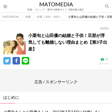
MATOMEDIA
芸能・ゴシップ・事件の情報サイト【国内最大級】
MATOMEDIA
俳優
俳優（30代・40代）
小栗旬と山田優の結婚と子供！旦那
cactus
小栗旬と山田優の結婚と子供！旦那が浮
気しても離婚しない理由まとめ【第3子出
産】
0
コメント
広告 / スポンサーリンク
はじめに
小栗旬さんと山田優さんは、2012年3月14日に結婚しまし