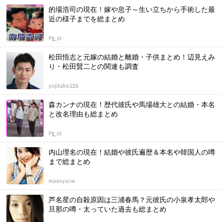
的場浩司の現在！嫁や息子～生い立ちから手術した最
近の様子までを総まとめ
Pg_st
松田悟志と元嫁の結婚と離婚・子供まとめ！辺見えみ
り・松田賢二との関連も調査
yujitake226
森カンナの現在！歴代彼氏や馬場雄大との結婚・本名
と改名理由も総まとめ
Pg_st
内山理名の現在！結婚や彼氏遍歴＆本名や韓国人の噂
まで総まとめ
maasyacw
芦名星の自殺原因は三浦春馬？元彼氏の小泉孝太郎や
旦那の噂・太っていた過去も総まとめ