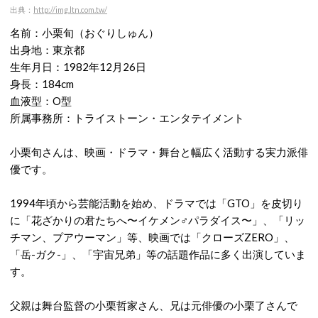
出典：
http://img.ltn.com.tw/
名前：小栗旬（おぐりしゅん）
出身地：東京都
生年月日：1982年12月26日
身長：184cm
血液型：O型
所属事務所：トライストーン・エンタテイメント
小栗旬さんは、映画・ドラマ・舞台と幅広く活動する実力派俳
優です。
1994年頃から芸能活動を始め、ドラマでは「GTO」を皮切り
に「花ざかりの君たちへ〜イケメン♂パラダイス〜」、「リッ
チマン、プアウーマン」等、映画では「クローズZERO」、
「岳-ガク-」、「宇宙兄弟」等の話題作品に多く出演していま
す。
父親は舞台監督の小栗哲家さん、兄は元俳優の小栗了さんで