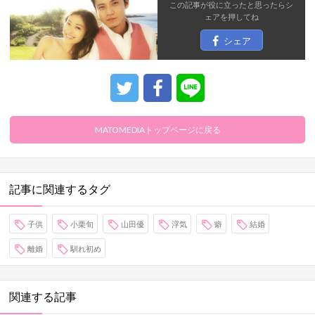
この記事が役に立ったと思ったら
シ
ェア
を押してね
シェア
MATOMEDIAトップページに戻る
記事に関連するタグ
子供
小栗旬
山田優
浮気
癖
結婚
離婚
馴れ初め
関連する記事