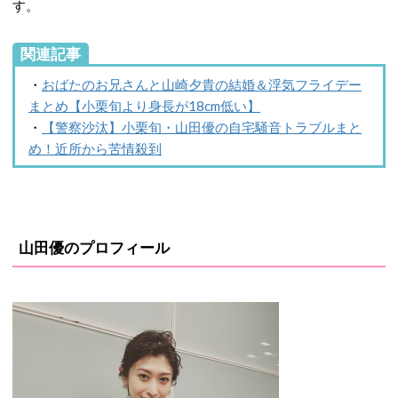
す。
関連記事
・
おばたのお兄さんと山崎夕貴の結婚＆浮気フライデー
まとめ【小栗旬より身長が18cm低い】
・
【警察沙汰】小栗旬・山田優の自宅騒音トラブルまと
め！近所から苦情殺到
山田優のプロフィール