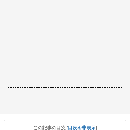
------------------------------------------------------------------
この記事の目次
[
目次を非表示
]