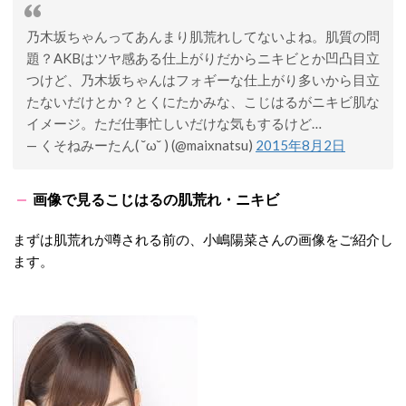
乃木坂ちゃんってあんまり肌荒れしてないよね。肌質の問
題？AKBはツヤ感ある仕上がりだからニキビとか凹凸目立
つけど、乃木坂ちゃんはフォギーな仕上がり多いから目立
たないだけとか？とくにたかみな、こじはるがニキビ肌な
イメージ。ただ仕事忙しいだけな気もするけど…
— くそねみーたん( ˘ω˘ ) (@maixnatsu)
2015年8月2日
画像で見るこじはるの肌荒れ・ニキビ
まずは肌荒れが噂される前の、小嶋陽菜さんの画像をご紹介し
ます。