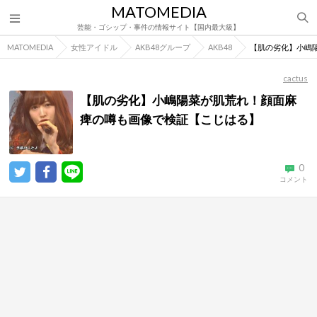
MATOMEDIA
芸能・ゴシップ・事件の情報サイト【国内最大級】
MATOMEDIA
女性アイドル
AKB48グループ
AKB48
【肌の劣化】小嶋
cactus
【肌の劣化】小嶋陽菜が肌荒れ！顔面麻
痺の噂も画像で検証【こじはる】
0
コメント