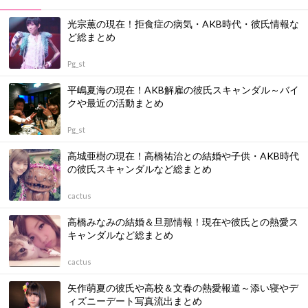
光宗薫の現在！拒食症の病気・AKB時代・彼氏情報な
ど総まとめ
Pg_st
平嶋夏海の現在！AKB解雇の彼氏スキャンダル～バイ
クや最近の活動まとめ
Pg_st
高城亜樹の現在！高橋祐治との結婚や子供・AKB時代
の彼氏スキャンダルなど総まとめ
cactus
高橋みなみの結婚＆旦那情報！現在や彼氏との熱愛ス
キャンダルなど総まとめ
cactus
矢作萌夏の彼氏や高校＆文春の熱愛報道～添い寝やデ
ィズニーデート写真流出まとめ