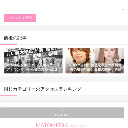
前後の記事
前の記事
次の記事
鈴木尚広が嫁にDV？重婚相手の元
PUFFY吉村由美と元旦那の西川貴
アナウンサーや不倫の真相も総ま
教の離婚理由と現在の関係！再婚
とめ
した元夫との間には子供あり【結
婚歴まとめ】
同じカテゴリーのアクセスランキング
PAGE TOP
MATOMEDIA
[マトメディア]