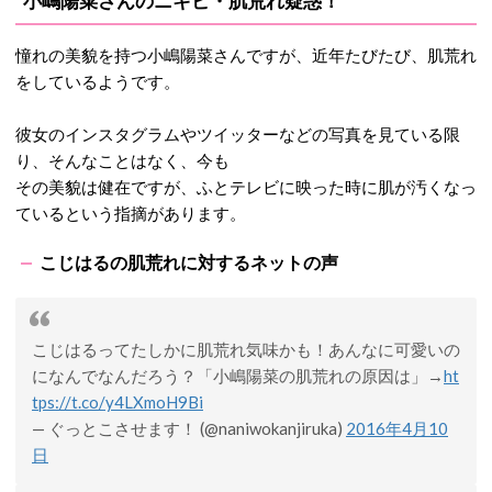
小嶋陽菜さんのニキビ・肌荒れ疑惑！
憧れの美貌を持つ小嶋陽菜さんですが、近年たびたび、肌荒れ
をしているようです。
彼女のインスタグラムやツイッターなどの写真を見ている限
り、そんなことはなく、今も
その美貌は健在ですが、ふとテレビに映った時に肌が汚くなっ
ているという指摘があります。
こじはるの肌荒れに対するネットの声
こじはるってたしかに肌荒れ気味かも！あんなに可愛いの
になんでなんだろう？「小嶋陽菜の肌荒れの原因は」→
ht
tps://t.co/y4LXmoH9Bi
— ぐっとこさせます！ (@naniwokanjiruka)
2016年4月10
日