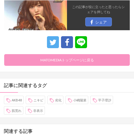
この記事が役に立ったと思ったら
シ
ェア
を押してね
シェア
MATOMEDIAトップページに戻る
記事に関連するタグ
AKB48
ニキビ
劣化
小嶋陽菜
平子理沙
肌荒れ
非表示
関連する記事