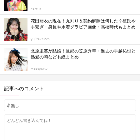
cactus
花田藍衣の現在！丸刈り＆契約解除は何した？彼氏や
手繋ぎ・身長や水着グラビア画像・高校時代もまとめ
yujitake226
北原里英が結婚！旦那の笠原秀幸・過去の手越祐也と
熱愛の噂なども総まとめ
maasyacw
記事へのコメント