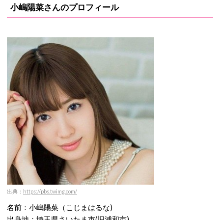
小嶋陽菜さんのプロフィール
出典：
https://pbs.twimg.com/
名前：小嶋陽菜（こじまはるな)
出身地：埼玉県さいたま市(旧浦和市)