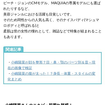
ピーチ・ジョンのCMモデル、MAQUIAの専属モデルにも選ば
れたりするなど、
美容ジャンルにおける活躍も目覚しいです。
そのため同性からの人気も高く、そのナイスバディ(マシュマ
ロボディと呼ばれる)と
柔肌は世の女性の憧れとして、雑誌などで特集が組まれること
もあります。
関連記事
・
小嶋陽菜が顔を整形？目・鼻・顎のパーツ別＆昔～現
在の画像で検証
・
小嶋陽菜の腹が太った！？身長・体重・スタイルの変
化まとめ